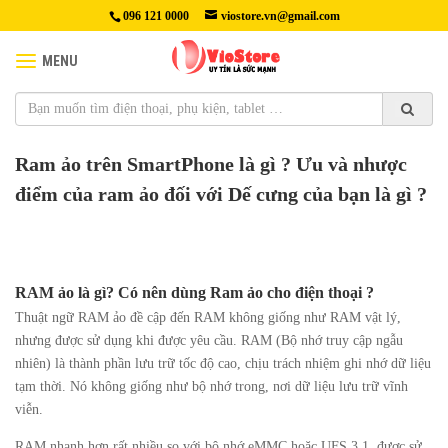
096 121 0000
viostore.vn@gmail.com
MENU
Ram ảo trên SmartPhone là gì ? Ưu và nhược
điểm của ram ảo đối với Dế cưng của bạn là gì ?
RAM ảo là gì? Có nên dùng Ram ảo cho điện thoại ?
Thuật ngữ RAM ảo đề cập đến RAM không giống như RAM vật lý,
nhưng được sử dụng khi được yêu cầu. RAM (Bộ nhớ truy cập ngẫu
nhiên) là thành phần lưu trữ tốc độ cao, chịu trách nhiệm ghi nhớ dữ liệu
tạm thời. Nó không giống như bộ nhớ trong, nơi dữ liệu lưu trữ vĩnh
viễn.
RAM nhanh hơn rất nhiều so với bộ nhớ eMMC hoặc UFS 3.1, được sử