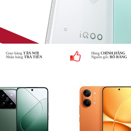
Giao hàng
TẬN NƠI
Hàng
CHÍNH HÃNG
Nhận hàng
TRẢ TIỀN
Nguồn gốc
RÕ RÀNG
0,000₫
10,590,000₫
ình
Màn hình
 AMOLED 6,73 inch , 68B màu,
: AMOLED, 68 tỷ màu, tần số qu