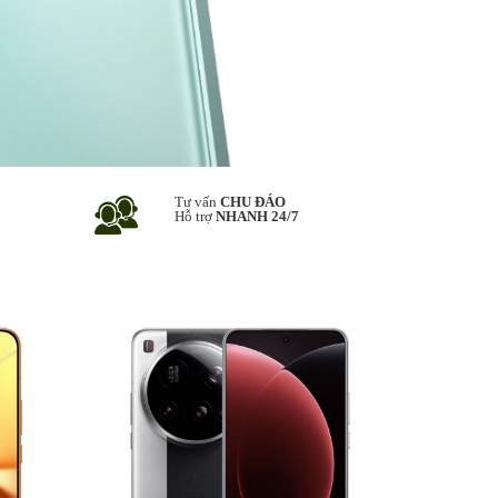
Tư vấn
CHU ĐÁO
Hỗ trợ
NHANH 24/7
17,890,000₫
Màn hình
: LTPO AMOLED, 68 tỷ màu, 120Hz,
ét
1920Hz PWM, Dolby Vision, HDR10+,