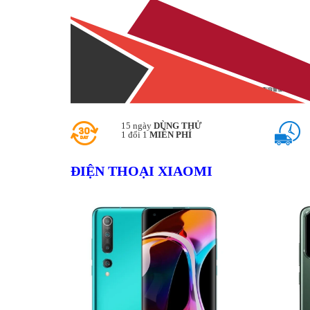
15 ngày
DÙNG THỬ
1 đổi 1
MIỄN PHÍ
ĐIỆN THOẠI XIAOMI
3,790,000₫
15,69
Màn hình: Super AMOLED 6,67 inch ,
Màn h
90Hz, HDR10+, 500 nit (điển hình)
: LTPO
Độ phân giải : Full HD+ (1080 x 2340