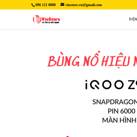
096 121 0000
viostore.vn@gmail.com
ĐIỆ