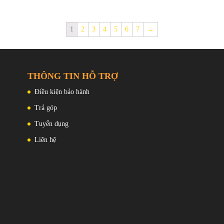
Kích thước mặt đồng hồ: 49.5 x 4
S140NC, đáp ứng được các n
m - Loại mặt kính: Kính khoáng
cầu của người dùng về tính
14.3 mm
ấu trúc lõi cacbon Chống va đập -
năng và chất lượng.
Trọng lượng: 61g
1
2
3
4
5
6
7
→
h năng : cấu trúc bảo vệ lỗi
Màu sắc: Đen, vàng
bon , chống nước , chống sốc -
Tính năng:
ng bùn tốt .... - Chống nước
ATM
THÔNG TIN HỖ TRỢ
Hiển thị giờ, phút, giây, ngày,
Điều kiện bảo hành
Đèn LED
Bộ đếm ngược
Trả góp
Đồng hồ bấm giờ
Tuyển dụng
Báo thức
Liên hệ
Giờ thế giới
Pin sử dụng lâu dài
Chế độ tiết kiệm năng lượng
Chức năng tự động lịch