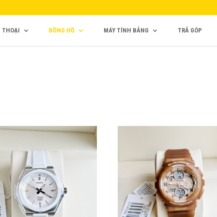
N THOẠI
ĐỒNG HỒ
MÁY TÍNH BẢNG
TRẢ GÓP
,000₫
2,190,000₫
ơng hiệu: Casio
g sản phẩm: Baby G
 sản phẩm: LWA-300H-7EVDF