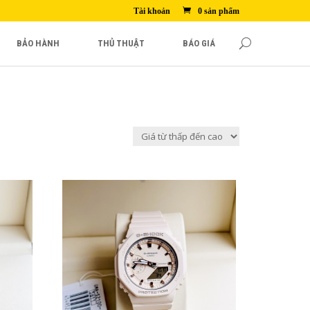
Tài khoản
0 sản phẩm
BẢO HÀNH
THỦ THUẬT
BÁO GIÁ
2,690,000₫