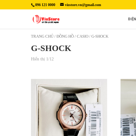
096 121 0000
viostore.vn@gmail.com
ĐIỆ
TRANG CHỦ
/
ĐỒNG HỒ
/
CASIO
/ G-SHOCK
G-SHOCK
Hiển thị 1/12
1,190,000₫
1,290
Thương hiệu: Casio
Thư
Dòng sản phẩm: Baby G-LWA-
Dòn
300HRG-5EVDF
Mã