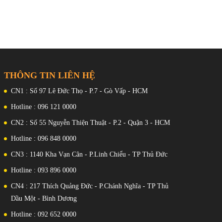
6 x
hu
Giờ thế giới 29 múi giờ (48 thành
phố + giờ phối hợp quốc tế), bật/tắt
tiết kiệm ánh sáng ban ngày
Đồng hồ bấm giờ 1/100 giây Khả
năng đo: 11:59 CH’59.99” Chế độ
đo: Thời gian đã trôi qua, ngắt giờ,
THÔNG TIN LIÊN HỆ
 tháng
thời gian về đích thứ nhất – thứ hai
CN1 : Số 97 Lê Đức Thọ - P.7 - Gò Vấp - HCM
Đồng hồ đếm ngược Đơn vị đo: 1
Hotline : 096 121 0000
giây Khoảng đếm ngược: 24 giờ
Khoảng cài đặt thời gian bắt đầu
CN2 : Số 55 Nguyễn Thiện Thuật - P.2 - Quận 3 - HCM
đếm ngược: 1 phút đến 24 giờ
Hotline : 096 848 0000
(khoảng tăng 1 phút và khoảng tăng
CN3 : 1140 Kha Vạn Cân - P.Linh Chiểu - TP Thủ Đức
1 giờ)
Hotline : 093 896 0000
5 chế độ báo thức hàng ngày (với 1
chế độ báo lặp)
CN4 : 217 Thích Quảng Đức - P.Chánh Nghĩa - TP Thủ
Dầu Một - Bình Dương
Tín hiệu thời gian hàng giờ
Lịch hoàn toàn tự động (đến năm
Hotline : 092 652 0000