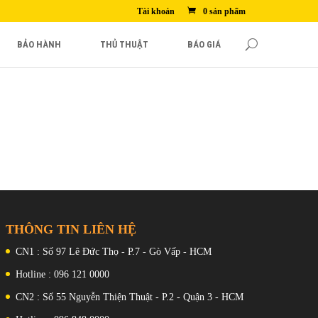
Tài khoản
0 sản phẩm
BẢO HÀNH
THỦ THUẬT
BÁO GIÁ
THÔNG TIN LIÊN HỆ
CN1 : Số 97 Lê Đức Thọ - P.7 - Gò Vấp - HCM
Hotline : 096 121 0000
CN2 : Số 55 Nguyễn Thiện Thuật - P.2 - Quận 3 - HCM