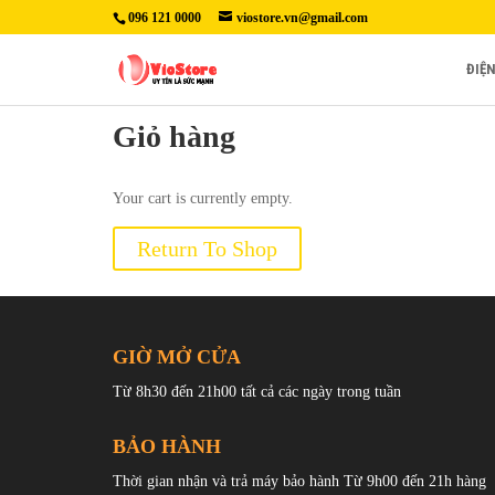
096 121 0000
viostore.vn@gmail.com
ĐIỆ
Giỏ hàng
Your cart is currently empty.
Return To Shop
GIỜ MỞ CỬA
Từ 8h30 đến 21h00 tất cả các ngày trong tuần
BẢO HÀNH
Thời gian nhận và trả máy bảo hành Từ 9h00 đến 21h hàng