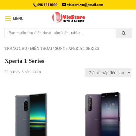
096 121 0000
viostore.vn@gmail.com
MENU
TRANG CHỦ
/
ĐIỆN THOẠI
/
SONY
/ XPERIA 1 SERIES
Xperia 1 Series
Tìm thấy 5 sản phẩm
2,590,000₫
Màn hình: 6.5", 4K
3,790,000₫
HDH : Android 9.0
Màn hình: OLED 6.5" , Kính
CPU : Snap 855
cường lực Corning Gorilla Glass
RAM : 6GB / ROM : 64GB
6
CAMERA : 3 Camera 12MPX
Độ phân giải: 4K (1644 x 3840
PIN : 3330 MAH
Pixels) , tần số quét 60Hz