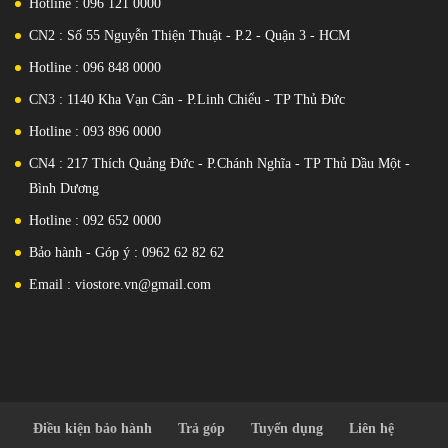
Hotline : 096 121 0000
Nano-SIM + Nano-SIM
Mạng di động: Hỗ trợ 5G
CN2 : Số 55 Nguyễn Thiện Thuật - P.2 - Quận 3 - HCM
ÂM THANH : Loa phóng thanh
Có, với loa âm thanh nổi Giắc
cắm 3,5mm Đúng Âm thanh
Hotline : 096 848 0000
Hi-Res 24-bit/192kHz Hệ thống
rung động Snapdragon Sound
CN3 : 1140 Kha Vạn Cân - P.Linh Chiểu - TP Thủ Đức
Dung lượng pin: Li-Po
5000mAh Sạc Có dây 30W,
Hotline : 093 896 0000
PD3.0, PPS, 50% trong 30 phút
Không dây Không dây ngược
CN4 : 217 Thích Quảng Đức - P.Chánh Nghĩa - TP Thủ Dầu Một -
Màu sắc Đen, Xanh lá cây
Khaki, Bạc Bạch kim
Bình Dương
Hotline : 092 652 0000
Bảo hành - Góp ý : 0962 62 82 62
Email : viostore.vn@gmail.com
Điều kiện bảo hành
Trả góp
Tuyển dụng
Liên hệ