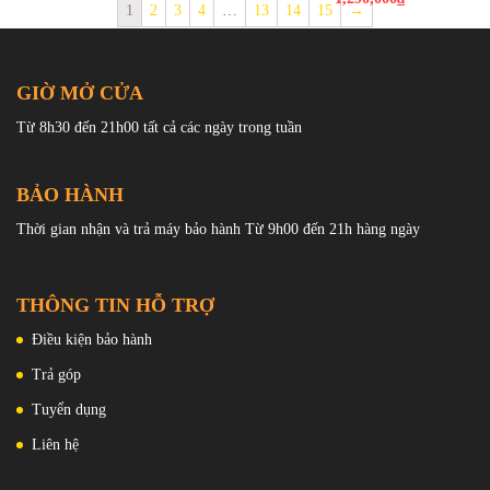
thứ
1
2
3
4
…
13
14
15
→
Báo thức: Có
Đếm giờ: Có
Pin: SR626SW
Độ chính xác: +/- 20 giây mỗi
tháng
GIỜ MỞ CỬA
Từ 8h30 đến 21h00 tất cả các ngày trong tuần
BẢO HÀNH
Thời gian nhận và trả máy bảo hành Từ 9h00 đến 21h hàng ngày
THÔNG TIN HỖ TRỢ
Điều kiện bảo hành
Trả góp
Tuyển dụng
Liên hệ