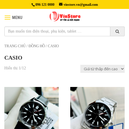
096 121 0000
viostore.vn@gmail.com
MENU
TRANG CHỦ
/
ĐỒNG HỒ
/ CASIO
CASIO
Hiển thị 1/12
920,000₫
990,000₫
Thương hiệu: Casio
Thương hiệu: Casio
Mã sản phẩm: MTP-VD02L-1E
Mã sản phẩm: MTP-VD02D-1E
Xuất xứ: Nhật Bản
Xuất xứ: Nhật Bản
Loại máy: Pin (quartz)
Loại máy: Pin (quartz)