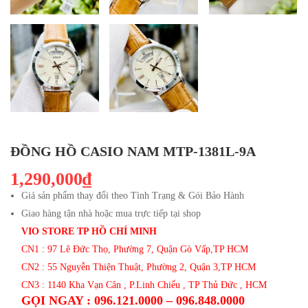
ĐỒNG HỒ CASIO NAM MTP-1381L-9A
1,290,000₫
Giá sản phẩm thay đổi theo Tình Trạng & Gói Bảo Hành
Giao hàng tận nhà hoặc mua trực tiếp tại shop
VIO STORE TP HỒ CHÍ MINH
CN1 : 97 Lê Đức Thọ, Phường 7, Quận Gò Vấp,TP HCM
CN2 : 55 Nguyễn Thiện Thuật, Phường 2, Quận 3,TP HCM
CN3 : 1140 Kha Vạn Cân , P.Linh Chiểu , TP Thủ Đức , HCM
GỌI NGAY : 096.121.0000 – 096.848.0000