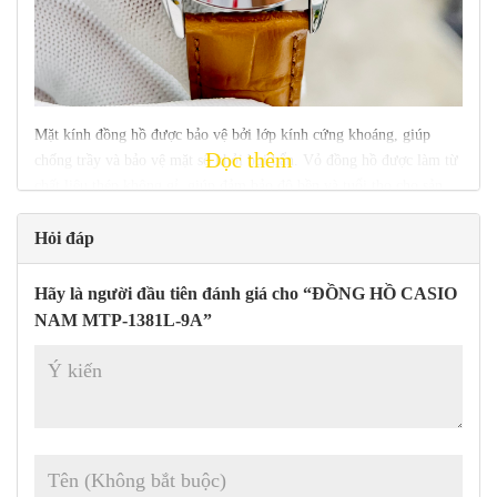
Mặt kính đồng hồ được bảo vệ bởi lớp kính cứng khoáng, giúp
Đọc thêm
chống trầy và bảo vệ mặt số khỏi bụi bẩn. Vỏ đồng hồ được làm từ
chất liệu thép không gỉ, giúp đảm bảo độ bền và tuổi thọ cho sản
phẩm.
Hỏi đáp
Hãy là người đầu tiên đánh giá cho “ĐỒNG HỒ CASIO
NAM MTP-1381L-9A”