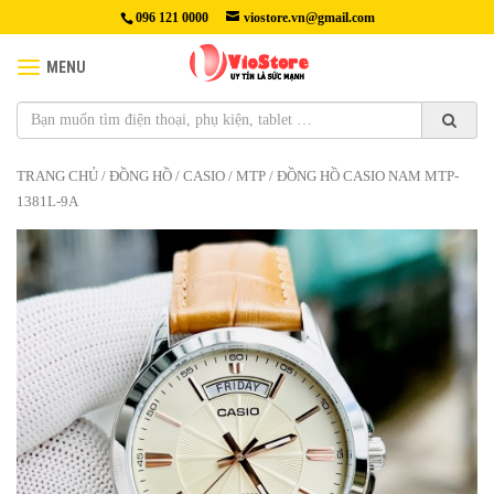
096 121 0000
viostore.vn@gmail.com
MENU
TRANG CHỦ
/
ĐỒNG HỒ
/
CASIO
/
MTP
/ ĐỒNG HỒ CASIO NAM MTP-
1381L-9A