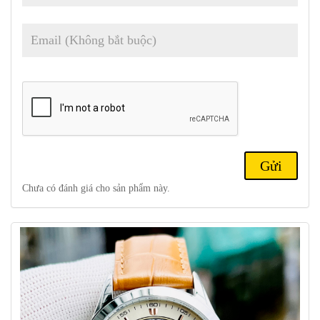
Dây đeo đồng hồ được làm từ chất liệu da mềm mại, êm ái khi
đeo tay, vừa giúp tăng tính thời trang, vừa tạo sự thoải mái cho
người dùng.
Chưa có đánh giá cho sản phẩm này.