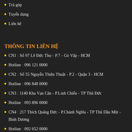
Trả góp
Khi mua sản phẩm tại
Vio Store
,
khách hàng sẽ nhận được nhiều
ưu đãi từ thẻ mua hàng đến đầy đủ các loại quà tặng. Mời bạn ghé
Tuyển dụng
tham quan mua sắm.
Liên hệ
THÔNG TIN LIÊN HỆ
CN1 : Số 97 Lê Đức Thọ - P.7 - Gò Vấp - HCM
Hotline : 096 121 0000
CN2 : Số 55 Nguyễn Thiện Thuật - P.2 - Quận 3 - HCM
Hotline : 096 848 0000
CN3 : 1140 Kha Vạn Cân - P.Linh Chiểu - TP Thủ Đức
Hotline : 093 896 0000
CN4 : 217 Thích Quảng Đức - P.Chánh Nghĩa - TP Thủ Dầu Một -
Bình Dương
Hotline : 092 652 0000