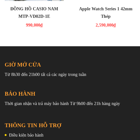
Dây đeo: Dây da
mắt tại thị trường Việt Nam và có bán tại hệ thống cửa hàng
Vio
Chống nước: 50m
ĐỒNG HỒ CASIO NAM
Apple Watch Series 1 42mm
Kích thước mặt đồng hồ: 39mm
Store.
Độ dày: 8.9mm
MTP-VD02D-1E
Thép
Chức năng: Hiển thị giờ, phút, giây,
ngày, lịch thứ, đèn LED
990,000₫
2,590,000₫
Pin: SR626SW
GIỜ MỞ CỬA
Từ 8h30 đến 21h00 tất cả các ngày trong tuần
BẢO HÀNH
Thời gian nhận và trả máy bảo hành Từ 9h00 đến 21h hàng ngày
THÔNG TIN HỖ TRỢ
Điều kiện bảo hành