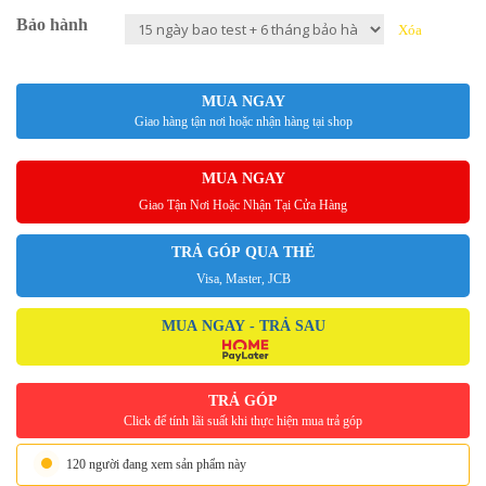
Bảo hành
Xóa
MUA NGAY
Giao hàng tận nơi hoặc nhận hàng tại shop
MUA NGAY
Giao Tận Nơi Hoặc Nhận Tại Cửa Hàng
TRẢ GÓP QUA THẺ
Visa, Master, JCB
MUA NGAY - TRẢ SAU
TRẢ GÓP
Click để tính lãi suất khi thực hiện mua trả góp
120 người đang xem sản phẩm này