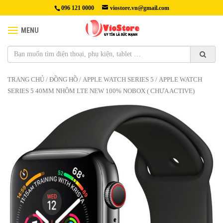
096 121 0000
viostore.vn@gmail.com
MENU
TRANG CHỦ
/
ĐỒNG HỒ
/
APPLE WATCH SERIES 5
/ APPLE WATCH
SERIES 5 40MM NHÔM LTE NEW 100% NOBOX ( CHƯA ACTIVE)