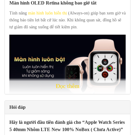
Màn hình OLED Retina không bao giờ tắt
Tính năng
màn hình luôn hiển thị
(Always-on) giúp bạn xem giờ và
thông báo tiện lợi bất cứ lúc nào. Khi không quan sát, đồng hồ sẽ
tự giảm độ sáng xuống để tiết kiệm pin.
Đọc thêm
Màn hình trên
Apple Watch S5 44mm
sử dụng tấm nền OLED cao
Hỏi đáp
cấp, tiết kiệm pin hơn, độ sắc nét đạt chuẩn Retina – nghĩa là bạn
rất khó để nhận biết các điểm ảnh, rỗ hạt bằng mắt thường.
Hãy là người đầu tiên đánh giá cho “Apple Watch Series
5 40mm Nhôm LTE New 100% NoBox ( Chưa Active)”