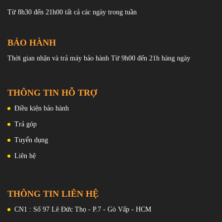
Cảm biến điện tử đo nhịp tim một cách chính xác, bạn có thể liếc
Từ 8h30 đến 21h00 tất cả các ngày trong tuần
nhanh để kiểm tra tình trạng nhịp tim của mình.
Thiết bị có khả năng đo điện tâm dồ để nhận biết các dấu hiệu bất
BẢO HÀNH
thường hoặc làm dữ liệu tham khảo để chuẩn đoán các vấn đề về
Thời gian nhận và trả máy bảo hành Từ 9h00 đến 21h hàng ngày
tim. Lưu ý là bạn cần cài đặt ứng dụng ECG trên iPhone để sử
dụng tính năng này.
THÔNG TIN HỖ TRỢ
Điều kiện bảo hành
Trả góp
Tuyển dụng
Liên hệ
THÔNG TIN LIÊN HỆ
Thiết kế sang trọng
CN1 : Số 97 Lê Đức Thọ - P.7 - Gò Vấp - HCM
Apple Watch S5 44mm viền nhôm dây cao su có thiết kế hầu như