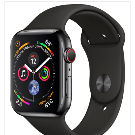
Tính năng
gọi cứu hộ khẩn cấp
có sẵn ở nhiều khu vực
hơn
Tính năng gọi cứu hộ khẩn cấp có hỗ trợ ở Việt Nam, và đặc biệt
hữu ích với ai thường xuyên đi du lịch. Apple Watch sẽ định vị bạn
đang ở đâu và gọi đến cứu hộ của địa phương đó khi bật SOS.
Apple có ghi chú rõ các địa phương không được hỗ trợ, tham
khảo
Tại đây
.