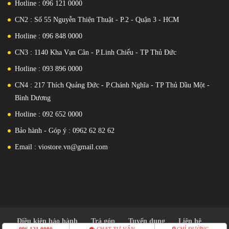
Hotline : 096 121 0000
không có gì thay đổi so với Series S4, vẫn là mặt đồng hồ sapphire
CN2 : Số 55 Nguyễn Thiện Thuật - P.2 - Quận 3 - HCM
tinh xảo, viền nhôm được vát gọt tinh tế và dây cao su dễ dàng thay
đổi.
Hotline : 096 848 0000
CN3 : 1140 Kha Vạn Cân - P.Linh Chiểu - TP Thủ Đức
Hotline : 093 896 0000
CN4 : 217 Thích Quảng Đức - P.Chánh Nghĩa - TP Thủ Dầu Một -
Bình Dương
Hotline : 092 652 0000
Bảo hành - Góp ý : 0962 62 82 62
Email : viostore.vn@gmail.com
Thiết kế sang trọng và mỏng nhẹ, Apple Watch không chỉ là một
chiếc đồng hồ thông minh mà còn là một phụ kiện thời trang đẳng
cấp.
Điều kiện bảo hành
Trả góp
Tuyển dụng
Liên hệ