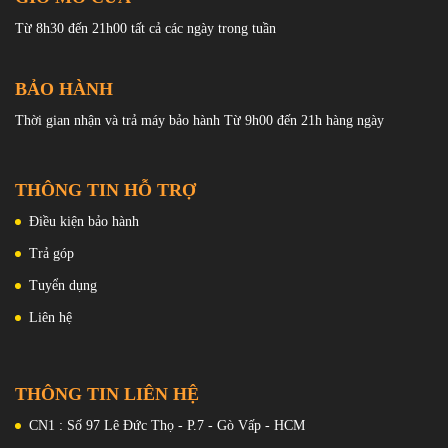
Từ 8h30 đến 21h00 tất cả các ngày trong tuần
BẢO HÀNH
Thời gian nhận và trả máy bảo hành Từ 9h00 đến 21h hàng ngày
THÔNG TIN HỖ TRỢ
Điều kiện bảo hành
Trả góp
Tuyển dụng
Liên hệ
Khi mua sản phẩm tại
Vio Store
,
khách hàng sẽ nhận được nhiều
ưu đãi từ thẻ mua hàng đến đầy đủ các loại quà tặng. Mời bạn ghé
tham quan mua sắm.
THÔNG TIN LIÊN HỆ
CN1 : Số 97 Lê Đức Thọ - P.7 - Gò Vấp - HCM