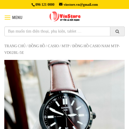
096 121 0000
viostore.vn@gmail.com
MENU
TRANG CHỦ
/
ĐỒNG HỒ
/
CASIO
/
MTP
/ ĐỒNG HỒ CASIO NAM MTP-
VD02BL-5E