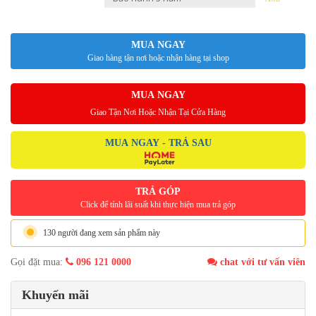
MUA NGAY
Giao hàng tận nơi hoặc nhận hàng tại shop
MUA NGAY
Giao Tận Nơi Hoặc Nhận Tại Cửa Hàng
MUA NGAY - TRẢ SAU
TRẢ GÓP
Click để tính lãi suất khi thực hiện mua trả góp
130 người đang xem sản phẩm này
Gọi đặt mua:
096 121 0000
chat với tư vấn viên
Khuyến mãi