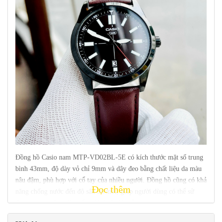
Đồng hồ Casio nam MTP-VD02BL-5E có kích thước mặt số trung
bình 43mm, độ dày vỏ chỉ 9mm và dây đeo bằng chất liệu da màu
nâu đậm, phù hợp với cổ tay của nhiều người. Đồng hồ cũng có khả
Đọc thêm
năng chống nước đến độ sâu 50 mét, giúp người dùng có thể sử
dụng trong môi trường ẩm ướt hoặc khi tắm.