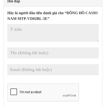
Hỏi đáp
Hãy là người đầu tiên đánh giá cho “ĐỒNG HỒ CASIO
NAM MTP-VD02BL-5E”
Tổng quan, thiết kế ngoại hình của đồng hồ Casio nam
MTP-VD02BL-5E khá đẹp mắt và phù hợp với nhiều