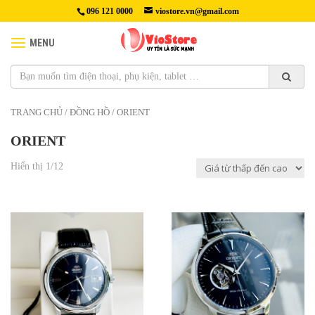
096 121 0000
viostore.vn@gmail.com
MENU
TRANG CHỦ
/
ĐỒNG HỒ
/ ORIENT
ORIENT
Hiển thị 1/12
4,290,000₫
4,190,000₫
Mặt kính khoáng cứng chịu lực,
chống trầy xước.
Vỏ và dây đeo bằng thép không gỉ.