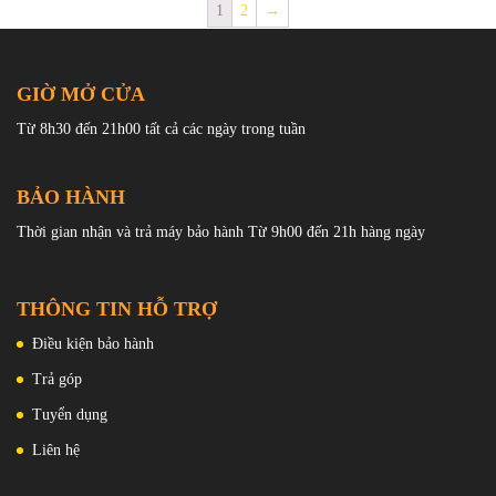
Chức năng: Giờ, phút, giây,
thứ, lịch âm, Moon Phase
1
2
→
ngày, thứ, mặt trời và mặt trăng
Cỗ máy: Orient Caliber F6B24
(21 chân kính, tần số dao động
21,600 lần/giờ, có 40 giờ dự trữ
năng lượng)
GIỜ MỞ CỬA
Từ 8h30 đến 21h00 tất cả các ngày trong tuần
BẢO HÀNH
Thời gian nhận và trả máy bảo hành Từ 9h00 đến 21h hàng ngày
THÔNG TIN HỖ TRỢ
Điều kiện bảo hành
Trả góp
Tuyển dụng
Liên hệ