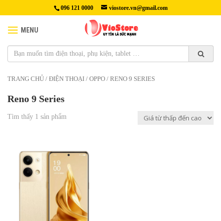
096 121 0000
viostore.vn@gmail.com
MENU
TRANG CHỦ
/
ĐIỆN THOẠI
/
OPPO
/ RENO 9 SERIES
Reno 9 Series
Tìm thấy 1 sản phẩm
6,190,000₫
Màn hình: AMOLED, 1B màu,
120Hz, HDR10+, 500 nit (typ),
800 nit (HBM), 950 nit (cao
điểm)
Kích cỡ : 6,7 inch Full HD+,