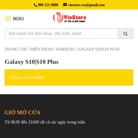
096 121 0000
viostore.vn@gmail.com
MENU
TRANG CHỦ
/
ĐIỆN THOẠI
/
SAMSUNG
/ GALAXY S10|S10 PLUS
Galaxy S10|S10 Plus
Không có sản phẩm.
GIỜ MỞ CỬA
Từ 8h30 đến 21h00 tất cả các ngày trong tuần