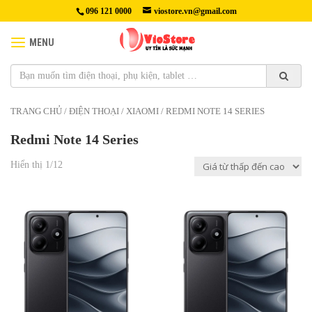
096 121 0000
viostore.vn@gmail.com
MENU
TRANG CHỦ
/
ĐIỆN THOẠI
/
XIAOMI
/ REDMI NOTE 14 SERIES
Redmi Note 14 Series
Hiển thị 1/12
3,290,000₫
3,490,000₫
Màn hình: OLED, 120Hz,
Màn hình: OLED, 120Hz,
HDR10+, 2100 nits (đỉnh)
HDR10+, 2100 nits (đỉnh)
(
(
6,67 inch, 107,4 cm2
~87,4%
6,67 inch, 107,4 cm2
~87,4%
tỷ lệ màn hình so với thân máy)
tỷ lệ màn hình so với thân máy)