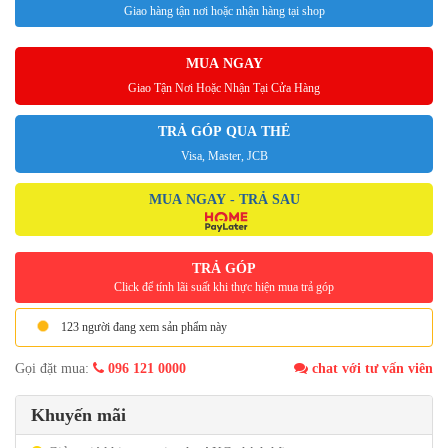
Giao hàng tận nơi hoặc nhận hàng tại shop
MUA NGAY
Giao Tận Nơi Hoặc Nhận Tại Cửa Hàng
TRẢ GÓP QUA THẺ
Visa, Master, JCB
MUA NGAY - TRẢ SAU
TRẢ GÓP
Click để tính lãi suất khi thực hiện mua trả góp
123 người đang xem sản phẩm này
Gọi đặt mua:
096 121 0000
chat với tư vấn viên
Khuyến mãi