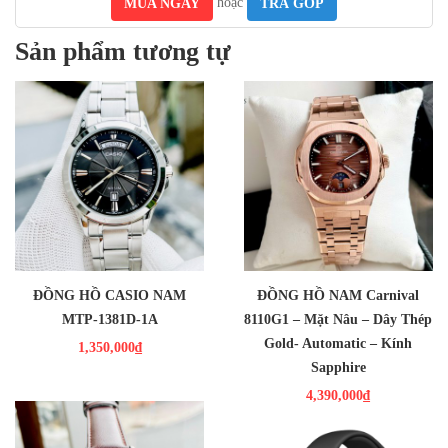
hoặc
MUA NGAY
TRẢ GÓP
Sản phẩm tương tự
1,350,000₫
4,390,000₫
Nhãn hiệu Carnival
Xuất xứ Thụy Sĩ
Kiểu máy Máy Cơ (Automatic)
Đồng hồ dành cho Nam
Kích cỡ 40mm
Chất liệu dây :
Dây da
Chất liệu vỏ Thép Chống Gỉ
Độ chịu nước :50m
ĐỒNG HỒ CASIO NAM
ĐỒNG HỒ NAM Carnival
Kính :
Sapphire
MTP-1381D-1A
8110G1 – Mặt Nâu – Dây Thép
Gold- Automatic – Kính
1,350,000₫
Sapphire
4,390,000₫
2,290,000₫