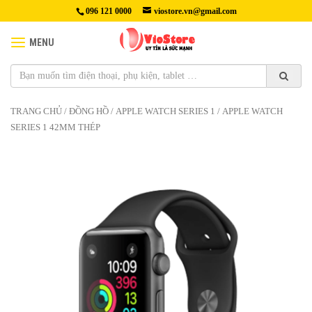
096 121 0000
viostore.vn@gmail.com
MENU
TRANG CHỦ
/
ĐỒNG HỒ
/
APPLE WATCH SERIES 1
/ APPLE WATCH
SERIES 1 42MM THÉP