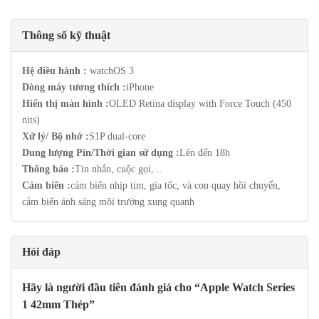
Thông số kỹ thuật
Hệ điều hành :
watchOS 3
Dòng máy tương thích :
iPhone
Hiển thị màn hình :
OLED Retina display with Force Touch (450
nits)
Xử lý/ Bộ nhớ :
S1P dual-core
Dung lượng Pin/Thời gian sử dụng :
Lên đến 18h
Thông báo :
Tin nhắn, cuộc gọi,...
Cảm biến :
cảm biến nhịp tim, gia tốc, và con quay hồi chuyển,
cảm biến ánh sáng môi trường xung quanh
Hỏi đáp
Hãy là người đầu tiên đánh giá cho “Apple Watch Series
1 42mm Thép”