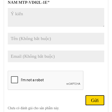
NAM MTP-VD02L-1E”
Mặt khác, đồng hồ còn được trang bị các tính năng như đồng hồ
bấm giờ, hiển thị ngày giờ, giúp người dùng có thể quản lý thời
gian một cách chính xác và tiện lợi.
Chưa có đánh giá cho sản phẩm này.