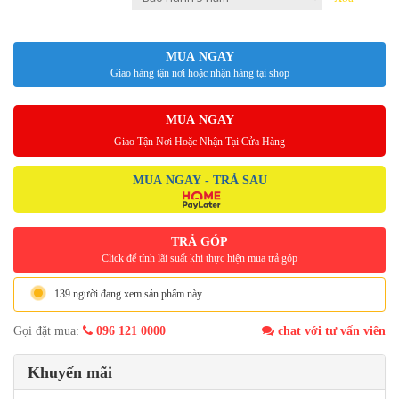
MUA NGAY
Giao hàng tận nơi hoặc nhận hàng tại shop
MUA NGAY
Giao Tận Nơi Hoặc Nhận Tại Cửa Hàng
MUA NGAY - TRẢ SAU
TRẢ GÓP
Click để tính lãi suất khi thực hiện mua trả góp
139 người đang xem sản phẩm này
Gọi đặt mua:
096 121 0000
chat với tư vấn viên
Khuyến mãi