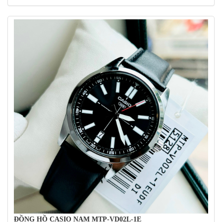
Với thiết kế đơn giản, tinh tế và chức năng đầy đủ, đồng
hồ Casio nam MTP-VD02L-1E là một lựa chọn tuyệt vời
ĐỒNG HỒ CASIO NAM MTP-VD02L-1E
cho những người đàn ông yêu thích phong cách thể thao,