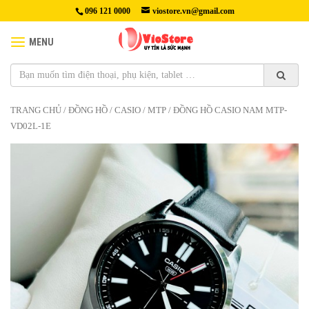
096 121 0000
viostore.vn@gmail.com
MENU
TRANG CHỦ
/
ĐỒNG HỒ
/
CASIO
/
MTP
/ ĐỒNG HỒ CASIO NAM MTP-
VD02L-1E