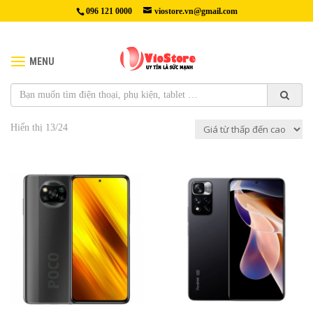
096 121 0000
viostore.vn@gmail.com
MENU
TRANG CHỦ
/
ĐIỆN THOẠI
/ XIAOMI / TRANG 2
XIAOMI
Hiển thị 13/24
2,990,000₫
3,090,000₫
Thân
Màn hình
máy:
165,3x76,8x9,4mm,
: Super AMOLED 6,67 inch ,
215g; Mặt trước bằng kính
120Hz, 700 nits, 1200 nits (cực
(Gorilla Glass 5), khung nhôm,
đại)
mặt sau bằng nhựa; Chống
Độ phân giải màn hình
nước bắn chuẩn IP53; Màu sắc:
: Full HD+ (1080 x 2400 pixel)
Xanh coban, Xám bóng.
, tỷ lệ 20:9 (mật độ ~395 ppi)
Màn hình:
IPS LCD 6,67 inch,
Xây dựng
độ phân giải 1080x2400px, tỷ
: Mặt trước bằng kính (Gorilla