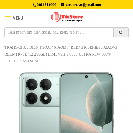
096 121 0000
viostore.vn@gmail.com
MENU
TRANG CHỦ
/
ĐIỆN THOẠI
/
XIAOMI
/
REDMI K SERIES
/ XIAOMI
REDMI K70E (12|256GB) DIMENSITY 8300 ULTRA NEW 100%
FULLBOX MỞ SEAL