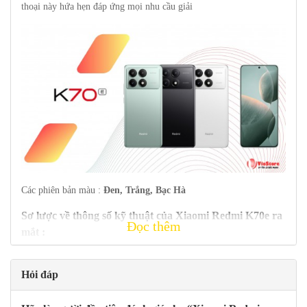
thoại này hứa hẹn đáp ứng mọi nhu cầu giải
Các phiên bản màu :
Đen, Trắng, Bạc Hà
Sơ lược về thông số kỹ thuật của
Xiaomi Redmi
K70e
ra
Đọc thêm
mắt :
Thân máy:
160,5 x 74,3 x 8,1 mm (6,32 x 2,93 x 0,32 inch),
Hỏi đáp
198 g (6,98 oz) ; mặt trước bằng kính, mặt sau bằng kính, khung
nhựa; IP53, chống bụi và văng.