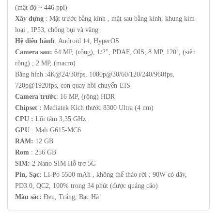
(mật độ ~ 446 ppi)
Xây dựng
: Mặt trước bằng kính , mặt sau bằng kính, khung kim
loại , IP53, chống bụi và văng
Hệ điều hành
: Android 14, HyperOS
Camera sau:
64 MP, (rộng), 1/2", PDAF, OIS; 8 MP, 120˚, (siêu
rộng) ; 2 MP, (macro)
Băng hình :4K@24/30fps, 1080p@30/60/120/240/960fps,
720p@1920fps, con quay hồi chuyển-EIS
Camera trước
: 16 MP, (rộng) HDR
Chipset :
Mediatek Kích thước 8300 Ultra (4 nm)
CPU :
Lõi tám 3,35 GHz
GPU
: Mali G615-MC6
RAM:
12 GB
Rom
: 256 GB
SIM:
2 Nano SIM Hỗ trợ 5G
Pin, Sạc:
Li-Po 5500 mAh , không thể tháo rời ; 90W có dây,
PD3.0, QC2, 100% trong 34 phút (được quảng cáo)
Màu sắc:
Đen, Trắng, Bạc Hà