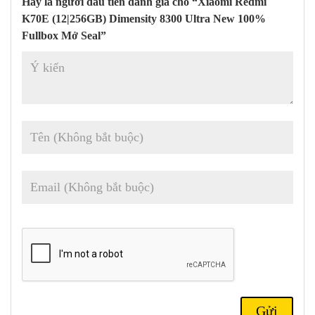
Hãy là người đầu tiên đánh giá cho “Xiaomi Redmi
Màn hình:
OLED, 68B màu, 120Hz, Dolby Vision, HDR10+,
K70E (12|256GB) Dimensity 8300 Ultra New 100%
1800 nits (cao điểm), độ phân giải 1.5K (1220 x 2712 pixel) , tỷ
Fullbox Mở Seal”
lệ khung hình 20:9,~446ppi.
Chipset:
Mediatek Kích thước 8300 Ultra (4 nm); Octa-core
3,35 GHz ; GPU Mali G615-MC6
Bộ nhớ:
RAM 256GB 12GB, RAM 512GB 12GB, RAM 1TB
16GB ; UFS 4.0
Hệ điều hành/Phần mềm:
Android 14, HyperOS
Camera sau:
Wide (chính)
:64 MP, (rộng), 1/2″, PDAF, OIS
;
Góc siêu rộng
: 8 MP ,120˚, (siêu rộng) ;
Cận cảnh
: 2 MP
Camera trước:
16 MP HDR, toàn cảnh
Quay video:
Camera sau
: 4K@24/30fps,
1080p@30/60/120/240/960fps, 720p@1920fps, con quay hồi
chuyển-EIS ;
Camera trước
: 1080p@30/60fps, con quay hồi
chuyển-EIS
Pin:
Li-Po 5500 mAh, không thể tháo rời; 90W có dây, PD3.0,
QC2, 100% trong 34 phút (được quảng cáo)
Misc:
Vân tay (dưới màn hình, quang học), gia tốc kế, độ gần,