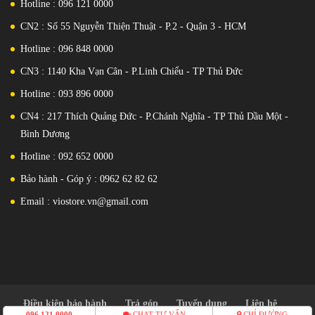
tỷ màu
cho khả năng tái tạo hình ảnh chân thực đến khó tin.Với độ
Hotline : 096 121 0000
sáng tối đa
1800 nits
mang đến trải nghiệm tốt nhất trong mọi điều
CN2 : Số 55 Nguyễn Thiện Thuật - P.2 - Quận 3 - HCM
kiện ánh sáng môi trường.
Hotline : 096 848 0000
CN3 : 1140 Kha Vạn Cân - P.Linh Chiểu - TP Thủ Đức
Hotline : 093 896 0000
CN4 : 217 Thích Quảng Đức - P.Chánh Nghĩa - TP Thủ Dầu Một -
Bình Dương
Hotline : 092 652 0000
Bảo hành - Góp ý : 0962 62 82 62
Email : viostore.vn@gmail.com
Điểm sáng giá nhất trên
Redmi K70e
chính là màn hình 12bit
màu.
Thông số màn hình được
Xiaomi
công bố trong ngày ra mắt.
Điều kiện bảo hành
Trả góp
Tuyển dụng
Liên hệ
096 121 0000
CHAT TƯ VẤN
CHỈ ĐƯỜNG