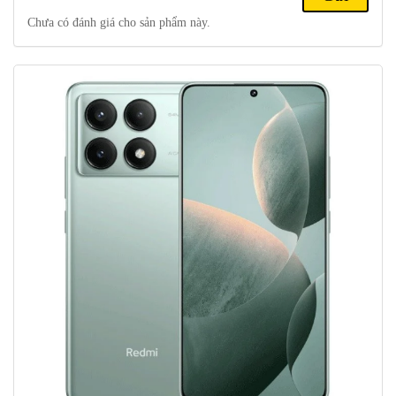
con quay hồi chuyển, la bàn
Chưa có đánh giá cho sản phẩm này.
Điện thoại Xiaomi Redmi K70e 5G sở hữu thiết
kế tinh tế, sang trọng.
Dòng
K70E
sở hữu thiết kế mỏng 160,5 x 74,3 x 8,1 mm , trọng
lượng 198 Gam nhẹ hơn sơ với 2 phiên bản K70 và K70Pro. Cấu
trúc unibody liền mạch nguyên khối , mang lại vẻ ngoài và cảm
giác cao cấp. Máy được trang bị khung nhựa , tấm kính cường lực
thế hệ mới nhất ở mặt trước và sau tiện dụng đảm bảo cảm giác
cầm nắm thoải mái, giúp bạn dễ dàng cầm và sử dụng lâu dài. Với
2
không gian trải nghiệm rộng rãi với diện tích
107,4 cm
chiếm tới
~90,1% toàn bộ mặt trước.