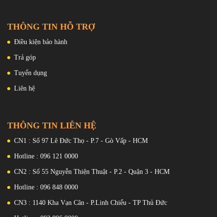
THÔNG TIN HỖ TRỢ
Điều kiện bảo hành
Trả góp
Tuyển dụng
Liên hệ
THÔNG TIN LIÊN HỆ
CN1 : Số 97 Lê Đức Thọ - P.7 - Gò Vấp - HCM
Hotline : 096 121 0000
CN2 : Số 55 Nguyễn Thiện Thuật - P.2 - Quận 3 - HCM
Tích Hợp Công Nghệ Bảo Vệ An Toàn
Hotline : 096 848 0000
Cốc sạc Xiaomi 33W MDY-11-EX tích hợp 10 tính năng bảo vệ đa
CN3 : 1140 Kha Vạn Cân - P.Linh Chiểu - TP Thủ Đức
dạng như bảo vệ quá áp, quá dòng, quá tải, bảo vệ trường điện từ