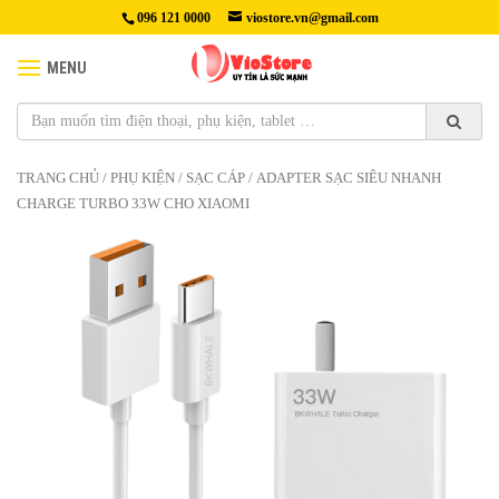
096 121 0000
viostore.vn@gmail.com
MENU
TRANG CHỦ
/
PHỤ KIỆN
/
SẠC CÁP
/ ADAPTER SẠC SIÊU NHANH
CHARGE TURBO 33W CHO XIAOMI