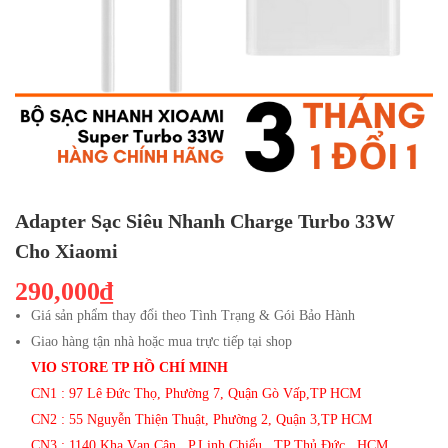
Adapter Sạc Siêu Nhanh Charge Turbo 33W
Cho Xiaomi
290,000₫
Giá sản phẩm thay đổi theo Tình Trạng & Gói Bảo Hành
Giao hàng tận nhà hoặc mua trực tiếp tại shop
VIO STORE TP HỒ CHÍ MINH
CN1 : 97 Lê Đức Thọ, Phường 7, Quận Gò Vấp,TP HCM
CN2 : 55 Nguyễn Thiện Thuật, Phường 2, Quận 3,TP HCM
CN3 : 1140 Kha Vạn Cân , P.Linh Chiểu , TP Thủ Đức , HCM