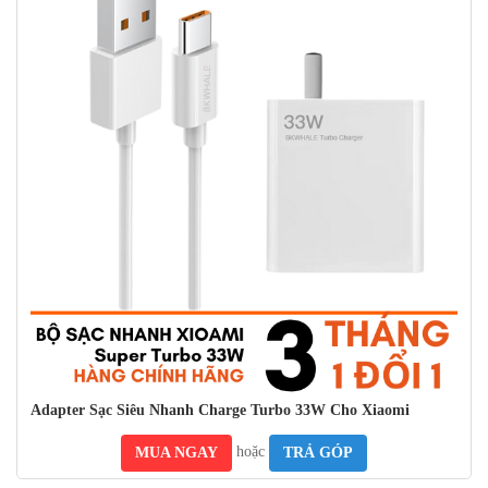
Cốc sạc Xiaomi MDY-11-EX 33W sử dụng jack cắm 2 chấu được
gia công từ kim loại cao cấp, có khả năng dẫn điện tốt và giúp quá
trình sạc diễn ra nhanh chóng hơn. Điểm đặc biệt nằm ở đầu vào
tiêu chuẩn quốc tế AC100-240V, hỗ trợ người dùng sử dụng cốc khi
du lịch ở nhiều quốc gia khác nhau.
Adapter Sạc Siêu Nhanh Charge Turbo 33W Cho Xiaomi
hoặc
MUA NGAY
TRẢ GÓP