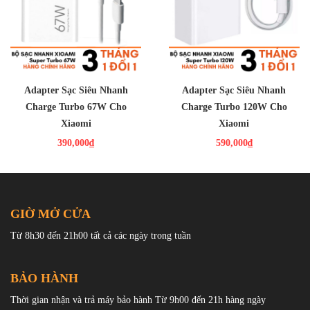
Adapter Sạc Siêu Nhanh
Adapter Sạc Siêu Nhanh
Charge Turbo 67W Cho
Charge Turbo 120W Cho
Xiaomi
Xiaomi
390,000₫
590,000₫
Đa Dạng Tương Thích
Cốc sạc Xiaomi MDY-11-EX 33W không chỉ sạc nhanh cho điện
GIỜ MỞ CỬA
thoại thông minh, mà còn tương thích với nhiều thiết bị di động
Từ 8h30 đến 21h00 tất cả các ngày trong tuần
khác như máy tính bảng, laptop Mi Air, MacBook… Điều này đảm
bảo bạn có thể sử dụng các thiết bị để chơi game, xem phim, nghe
nhạc và làm việc mà không lo lắng về vấn đề pin.
BẢO HÀNH
Thời gian nhận và trả máy bảo hành Từ 9h00 đến 21h hàng ngày