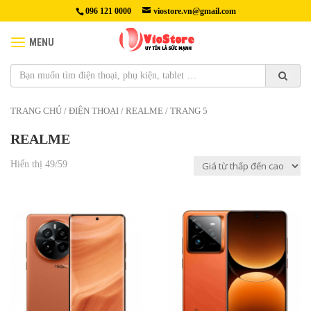
096 121 0000
viostore.vn@gmail.com
MENU
TRANG CHỦ
/
ĐIỆN THOẠI
/ REALME / TRANG 5
REALME
Hiển thị 49/59
9,790,000₫
Màn Hình : LTPO OLED, 1B
9,490,000₫
màu, 120Hz, HDR10+, Dolby
Màn hình
Vision, 2000 nits (HBM), 6000
: AMOLED, 1B màu, 144Hz,
nits (đỉnh)
HDR10+, Dolby Vision, 4500
Kích cỡ : 6,78 inch, 111,7
nits (cực đại)
(