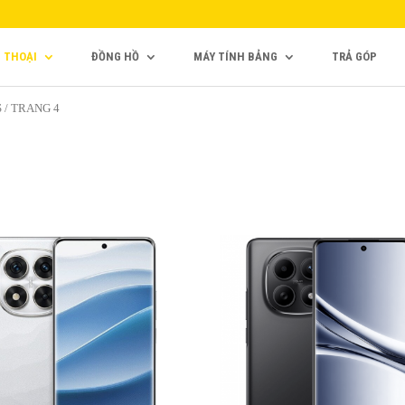
N THOẠI
ĐỒNG HỒ
MÁY TÍNH BẢNG
TRẢ GÓP
 / TRANG 4
4,790,000₫
,000₫
Màn hình: AMOLED, 68 tỷ m
 hình: AMOLED, 68B colors,
120Hz, 3200 nits (đỉnh)
Hz, HDR10+, Dolby Vision,
Kích Thước :
6,77 inch, 110,9
(
0 nits (peak)
cm2
~89,1% tỷ lệ màn hình 
2
7 inches, 107.4 cm
(~88.9%