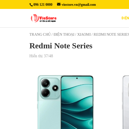
096 121 0000
viostore.vn@gmail.com
ĐIỆ
TRANG CHỦ
/
ĐIỆN THOẠI
/
XIAOMI
/ REDMI NOTE SERIES
Redmi Note Series
Hiển thị 37/48
4,790,000₫
4,790
Màn hình: OLED, 120Hz, HDR10+,
Màn
2100 nits (đỉnh)
120
(
6,67 inch, 107,4 cm2
~87,4% tỷ lệ
300
màn hình so với thân máy)
6.6