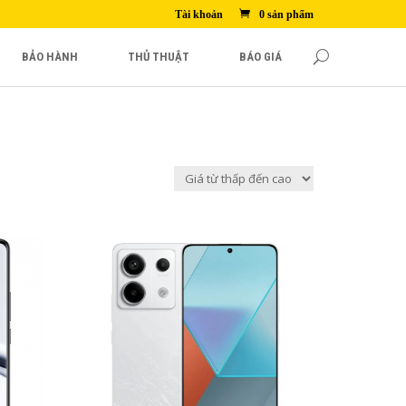
Tài khoản
0 sản phẩm
BẢO HÀNH
THỦ THUẬT
BÁO GIÁ
4,990,000₫
àu,
Màn hình: AMOLED, 68 tỷ màu,
120Hz, 1920Hz PWM, Dolby
Vision, 500 nits (điển hình), 1200
so với
nits (HBM), 1800 nits (đỉnh)