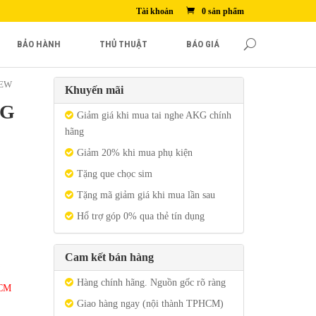
Tài khoản
0 sản phẩm
BẢO HÀNH
THỦ THUẬT
BÁO GIÁ
NEW
Khuyến mãi
5G
Giảm giá khi mua tai nghe AKG chính
hãng
Giảm 20% khi mua phụ kiện
Tặng que chọc sim
Tặng mã giảm giá khi mua lần sau
Hổ trợ góp 0% qua thẻ tín dụng
Cam kết bán hàng
Hàng chính hãng. Nguồn gốc rõ ràng
HCM
Giao hàng ngay (nội thành TPHCM)