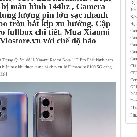
Độ 
g bị màn hình 144hz , Camera
407
ung lượng pin lớn sạc nhanh
Xây
bo tròn bắt kịp xu hướng
.
Cập
Hệ 
o fullbox chi tiết. Mua Xiaomi
Cam
Cam
Viostore.vn
với chế độ bảo
Cam
Cam
Cam
ại Trung Quốc, đó là Xiaomi Redmi Note 11T Pro Phát hành năm
Chi
u hiện nay khi được trang bị chip xử lý Dimensity 8100 5G cùng
CPU
nhé !
Cor
GPU
RA
Dun
SIM
Pin