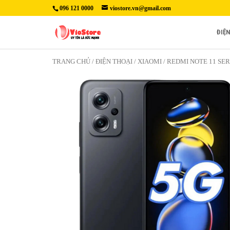
096 121 0000
viostore.vn@gmail.com
ĐIỆ
TRANG CHỦ
/
ĐIỆN THOẠI
/
XIAOMI
/
REDMI NOTE 11 SER