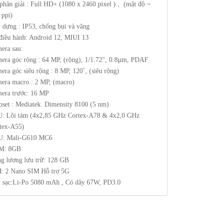
phân giải : Full HD+ (1080 x 2460 pixel ) , (mật độ ~
 ppi)
 dựng : IP53, chống bụi và văng
điều hành: Android 12, MIUI 13
era sau:
era góc rộng : 64 MP, (rộng), 1/1.72", 0.8µm, PDAF
era góc siêu rộng : 8 MP, 120˚, (siêu rộng)
era macro : 2 MP, (macro)
era trước: 16 MP
pset : Mediatek Dimensity 8100 (5 nm)
: Lõi tám (4x2,85 GHz Cortex-A78 & 4x2,0 GHz
tex-A55)
: Mali-G610 MC6
M: 8GB
g lượng lưu trữ: 128 GB
: 2 Nano SIM Hỗ trợ 5G
, sạc:Li-Po 5080 mAh , Có dây 67W, PD3.0