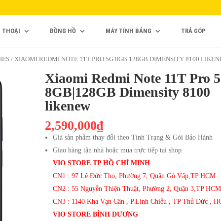
N THOẠI
ĐỒNG HỒ
MÁY TÍNH BẢNG
TRẢ GÓP
IES
/ XIAOMI REDMI NOTE 11T PRO 5G 8GB|128GB DIMENSITY 8100 LIKE
Xiaomi Redmi Note 11T Pro 
8GB|128GB Dimensity 8100
likenew
2,590,000₫
Giá sản phẩm thay đổi theo Tình Trạng & Gói Bảo Hành
Giao hàng tận nhà hoặc mua trực tiếp tại shop
VIO STORE TP HỒ CHÍ MINH
CN1 : 97 Lê Đức Thọ, Phường 7, Quận Gò Vấp,TP HCM
CN2 : 55 Nguyễn Thiện Thuật, Phường 2, Quận 3,TP HCM
CN3 : 1140 Kha Vạn Cân , P.Linh Chiểu , TP Thủ Đức , 
VIO STORE BÌNH DƯƠNG