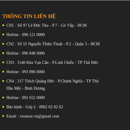
Đặc trưng Đèn flash LED, HDR, toàn
cảnh Băng hình 4K@30/60fps,
1080p@30/60/120/240/960fps, con
THÔNG TIN LIÊN HỆ
quay hồi chuyển-EIS
Máy ảnh trước
CN1 : Số 97 Lê Đức Thọ - P.7 - Gò Vấp - HCM
: 20 MP, f/2.2, (rộng), 1/4" Băng hình
1080p@30/60fps
Hotline : 096 121 0000
Chip:
CN2 : Số 55 Nguyễn Thiện Thuật - P.2 - Quận 3 - HCM
Qualcomm SM8735 Snapdragon 8s
thế hệ 4 (4 nm)
Hotline : 096 848 0000
CPU
: Lõi tám (1x3,21 GHz Cortex-X4 &
CN3 : 1140 Kha Vạn Cân - P.Linh Chiểu - TP Thủ Đức
3x3,0 GHz Cortex-A720 & 2x2,8
GHz Cortex-A720 & 2x2,0 GHz
Hotline : 093 896 0000
Cortex-A720)
GPU:
CN4 : 217 Thích Quảng Đức - P.Chánh Nghĩa - TP Thủ
Adreno 825
Dầu Một - Bình Dương
RAM - ROM
: RAM 256GB 12GB, RAM 256GB
Hotline : 092 652 0000
16GB, RAM 512GB 12GB, RAM
512GB 16GB, RAM 1TB 16GB UFS
Bảo hành - Góp ý : 0962 62 82 62
4.1
SIM
Email : viostore.vn@gmail.com
: Nano SIM + Nano SIM
Hỗ trợ 5G
Đặc Trưng
: Vân tay (dưới màn hình, quang học),