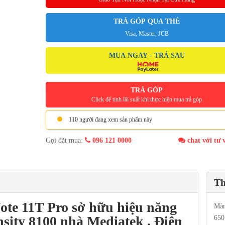
TRẢ GÓP QUA THẺ
Visa, Master, JCB
MUA NGAY - TRẢ SAU
TRẢ GÓP
Click để tính lãi suất khi thực hiện mua trả góp
110 người đang xem sản phẩm này
Gọi đặt mua:
096 121 0000
chat với tư 
Th
ote 11T Pro
sở hữu
hiệu năng
Màn
sity 8100 nhà Mediatek . Điện
650 