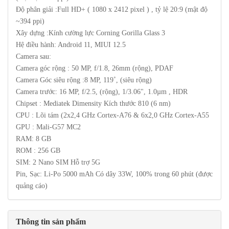
Độ phân giải :Full HD+ ( 1080 x 2412 pixel ) , tỷ lệ 20:9 (mật độ
~394 ppi)
Xây dựng :Kính cường lực Corning Gorilla Glass 3
Hệ điều hành: Android 11, MIUI 12.5
Camera sau:
Camera góc rộng : 50 MP, f/1.8, 26mm (rộng), PDAF
Camera Góc siêu rộng :8 MP, 119˚, (siêu rộng)
Camera trước: 16 MP, f/2.5, (rộng), 1/3.06", 1.0µm , HDR
Chipset : Mediatek Dimensity Kích thước 810 (6 nm)
CPU : Lõi tám (2x2,4 GHz Cortex-A76 & 6x2,0 GHz Cortex-A55
GPU : Mali-G57 MC2
RAM: 8 GB
ROM : 256 GB
SIM: 2 Nano SIM Hỗ trợ 5G
Pin, Sạc: Li-Po 5000 mAh Có dây 33W, 100% trong 60 phút (được
quảng cáo)
Thông tin sản phẩm