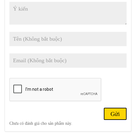
Điện thoại Xiaomi Redmi Note 11 5G chính hãng
thiết kế nhẹ nhàng,thanh lịch
Thiết bị được thiết kế nguyên khối, cho phép cầm thoải mái và thao
tác dễ dàng bằng một tay.
Thân máy đậm và màn hình viền màn
hình tối đa hóa tích cực, giúp bạn chìm trong khung vẽ trực quan
mở rộng.
Mặt sau của 2 máy đều được làm từ nhựa polycarbonate nên khá
nhẹ nhàng về lượng.
Các góc cạnh được bo cong mềm mại và rất
ôm tay khi cầm .
Mặt trước của Xiaomi Redmi Note 11 5G được
trang bị kính cường lực Corning Gorilla Glass 3 giúp bảo vệ điện
thoại an toàn hơn trước những va chạm khi sử dụng.
Chưa có đánh giá cho sản phẩm này.