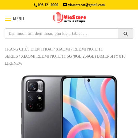
096 121 0000
viostore.vn@gmail.com
MENU
TRANG CHỦ
/
ĐIỆN THOẠI
/
XIAOMI
/
REDMI NOTE 11
SERIES
/ XIAOMI REDMI NOTE 11 5G (8GB|256GB) DIMENSITY 810
LIKENEW