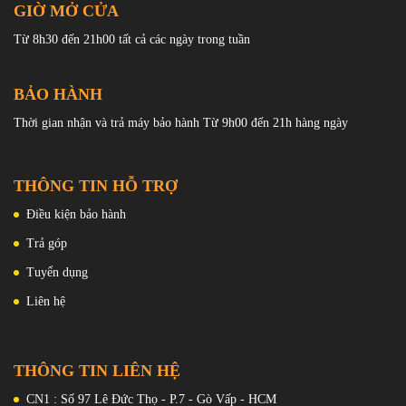
GIỜ MỞ CỬA
Từ 8h30 đến 21h00 tất cả các ngày trong tuần
BẢO HÀNH
Thời gian nhận và trả máy bảo hành Từ 9h00 đến 21h hàng ngày
THÔNG TIN HỖ TRỢ
Điều kiện bảo hành
Trả góp
Samsung còn tăng thêm sự an toàn cho thiết bị với khả năng kháng
Tuyển dụng
nước, kháng bụi chuẩn IP68 giúp người dùng hoàn toàn yên tâm sử
dụng cho những buổi đi chơi du lịch, tắm biển.
Liên hệ
THÔNG TIN LIÊN HỆ
CN1 : Số 97 Lê Đức Thọ - P.7 - Gò Vấp - HCM