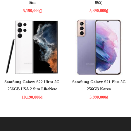
Đặc biệt, tần số quét màn hình của S20 FE lên tới 120 Hz giúp cho
Sim
865)
mọi hoạt động giải trí của bạn như lướt web, xem phim tất cả nội
5,190,000₫
5,390,000₫
dung hiển thị chuyển động trở nên mượt mà, trơn tru.
10,190,000₫
5,990,000₫
Màn hình: Dynamic AMOLED 2X,
6.7", Quad HD+ (2K+)
HDH : Android 12
CPU : Exynos 2100
RAM : 8GB / ROM : 256GB
CAMERA : Chính 12 MP & Phụ 64
MP, 12 MP
PIN : 4800MAH
SamSung Galaxy S22 Ultra 5G
SamSung Galaxy S21 Plus 5G
256GB USA 2 Sim LikeNew
256GB Korea
10,190,000₫
5,990,000₫
Thêm vào đó, tính năng bảo mật vân tay được đặt ẩn dưới màn
hình theo xu hướng, thuận tiện cho việc mở khóa thiết bị. Người
dùng còn có thể sử dụng thêm tính năng bảo mật khuôn mặt với
khả năng nhận diện nhanh chóng và chính xác.