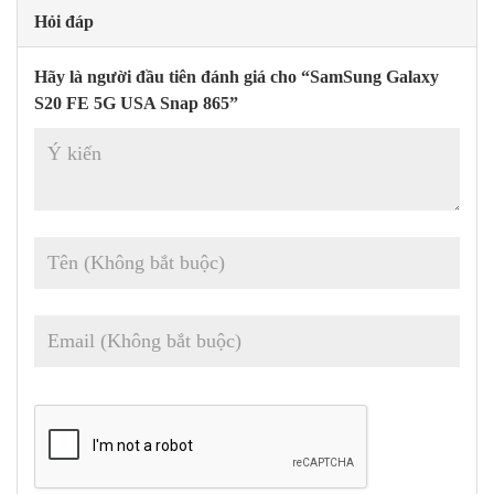
Hỏi đáp
Hãy là người đầu tiên đánh giá cho “SamSung Galaxy
S20 FE 5G USA Snap 865”
Sự kết hợp giữa ống kính zoom quang học 3X và thu phóng siêu
phân giải lên đến 30X cho phép bạn phóng to mọi chi tiết ở khoảng
cách xa đến lại gần hơn bạn mà không ảnh hưởng đến chất lượng
hình ảnh.
Ngay cả trong điều kiện thiếu sáng thì camera của S20 FE vẫn
không làm bạn thất vọng khi cho khả năng chụp đêm ấn tượng với
cảm biến Dual Pixel giúp thu sáng tốt, khử nhiễu đa khung hình
cho bức ảnh trong màn đêm của bạn trở nên sống động, rõ nét hơn.