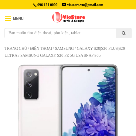
096 121 0000
viostore.vn@gmail.com
MENU
TRANG CHỦ
/
ĐIỆN THOẠI
/
SAMSUNG
/
GALAXY S20|S20 PLUS|S20
ULTRA
/ SAMSUNG GALAXY S20 FE 5G USA SNAP 865