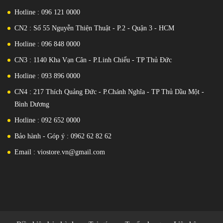
Hotline : 096 121 0000
CN2 : Số 55 Nguyễn Thiện Thuật - P.2 - Quận 3 - HCM
Hotline : 096 848 0000
CN3 : 1140 Kha Vạn Cân - P.Linh Chiểu - TP Thủ Đức
Hotline : 093 896 0000
CN4 : 217 Thích Quảng Đức - P.Chánh Nghĩa - TP Thủ Dầu Một -
Sức mạnh vượt trội, chiến game đỉnh cao
Bình Dương
Về phần hiệu năng, Samsung đã dành tặng cho các fan game thủ
Hotline : 092 652 0000
chiếc điện thoại chơi game khi trang bị cho máy con Snapdragon
865 8 nhân mạnh mẽ hàng đầu thế giới đi cùng chip đồ họa Adreno
Bảo hành - Góp ý : 0962 62 82 62
650 cho phép bạn bật cấu tính tối da để trải nghiệm những dòng
Email : viostore.vn@gmail.com
game nặng hiện nay mà không hề lo lắng tình trạng giật lag.