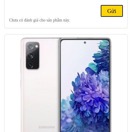
Với camera selfie 32 MP tích hợp các chế độ làm đẹp AI, xóa
phông sẽ giúp bạn có ngay những tấm ảnh selfie cuốn hút, tỏa sáng
cùng bạn bè trong từng khung hình.
Chưa có đánh giá cho sản phẩm này.
Ngoại hình trẻ trung với loạt gam màu cá tính
Samsung Galaxy S20 FE được hoàn thiện với loạt các gam màu trẻ
trung thời thượng cùng lớp phủ mờ ở mặt lưng sang trọng mang lại
một phiên bản đầy cá tính để mỗi fan tự tin thể hiện phong cách