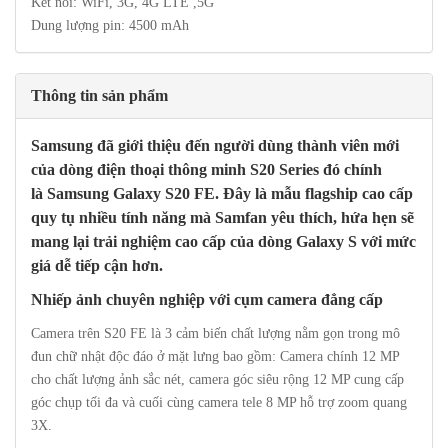
Kết nối: WiFi, 3G, 4G LTE ,5G
Dung lượng pin: 4500 mAh
Thông tin sản phẩm
Samsung đã giới thiệu đến người dùng thành viên mới
của dòng điện thoại thông minh S20 Series đó chính
là Samsung Galaxy S20 FE. Đây là mẫu flagship cao cấp
quy tụ nhiều tính năng mà Samfan yêu thích, hứa hẹn sẽ
mang lại trải nghiệm cao cấp của dòng Galaxy S với mức
giá dễ tiếp cận hơn.
Nhiếp ảnh chuyên nghiệp với cụm camera đẳng cấp
Camera trên S20 FE là 3 cảm biến chất lượng nằm gọn trong mô
đun chữ nhật độc đáo ở mặt lưng bao gồm: Camera chính 12 MP
cho chất lượng ảnh sắc nét, camera góc siêu rộng 12 MP cung cấp
góc chụp tối đa và cuối cùng camera tele 8 MP hỗ trợ zoom quang
3X.