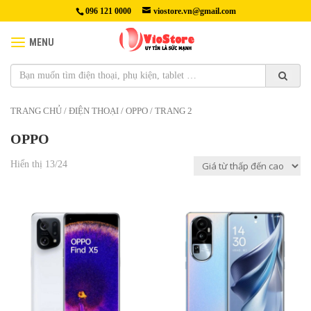
096 121 0000
viostore.vn@gmail.com
MENU
TRANG CHỦ
/
ĐIỆN THOẠI
/ OPPO / TRANG 2
OPPO
Hiển thị 13/24
4,690,000₫
4,790,000₫
Màn hình: AMOLED 6,55 inch,
Màn hình
1B màu, 120Hz, HDR10+, 500
: AMOLED, 1B màu, 120Hz,
nit (typ), 800 nit (HBM), 1000
HDR10+, 950 nits (cực đại)
nit (cao điểm)
Kích cỡ :
2
Độ phân giải :Full HD+ (1080 x
6,7 inch, 108,0 cm
(tỷ lệ màn