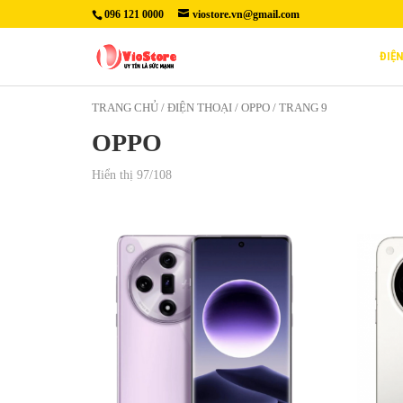
096 121 0000
viostore.vn@gmail.com
ĐIỆ
TRANG CHỦ
/
ĐIỆN THOẠI
/ OPPO / TRANG 9
OPPO
Hiển thị 97/108
14,190,000₫
14,19
Màn hình: LTPO AMOLED, 1B
Màn
màu, 120Hz, Dolby Vision,
120
HDR10+, 1600 nits (typ), 2600 nits
HDR
(HBM), 4500 nits (cực đại)
nit