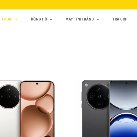
N THOẠI
ĐỒNG HỒ
MÁY TÍNH BẢNG
TRẢ GÓP
0,000₫
14,390,000₫
 hình: AMOLED, 1B màu,
Màn hình: LTPO AMOLED, 
Hz, Dolby Vision, HDR Vivid,
màu, 120Hz, Dolby Vision,
10+, 800 nits (điển hình), 1600
HDR10+, 800 nits (điển hình)
s (HBM)
nits (HBM), 4500 nits (đỉnh)