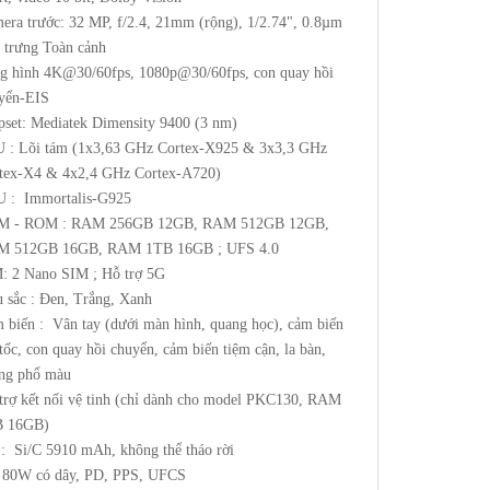
era trước: 32 MP, f/2.4, 21mm (rộng), 1/2.74", 0.8µm
 trưng Toàn cảnh
g hình 4K@30/60fps, 1080p@30/60fps, con quay hồi
yển-EIS
pset: Mediatek Dimensity 9400 (3 nm)
 : Lõi tám (1x3,63 GHz Cortex-X925 & 3x3,3 GHz
tex-X4 & 4x2,4 GHz Cortex-A720)
 : Immortalis-G925
M - ROM : RAM 256GB 12GB, RAM 512GB 12GB,
 512GB 16GB, RAM 1TB 16GB ; UFS 4.0
: 2 Nano SIM ; Hỗ trợ 5G
 sắc : Đen, Trắng, Xanh
 biến : Vân tay (dưới màn hình, quang học), cảm biến
 tốc, con quay hồi chuyển, cảm biến tiệm cận, la bàn,
ng phổ màu
trợ kết nối vệ tinh (chỉ dành cho model PKC130, RAM
B 16GB)
 : Si/C 5910 mAh, không thể tháo rời
 80W có dây, PD, PPS, UFCS