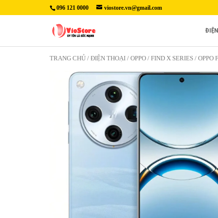
096 121 0000
viostore.vn@gmail.com
ĐIỆ
TRANG CHỦ
/
ĐIỆN THOẠI
/
OPPO
/
FIND X SERIES
/ OPPO 