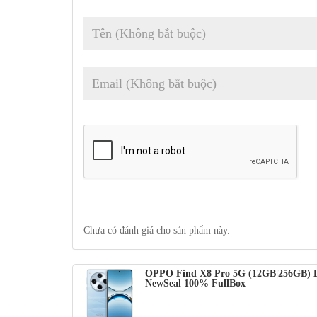
50 MP, f/4.3, 135mm (ống kính tiềm vọng tele), 1/2
; Cảm biến Sony LYT-600
50 MP, f/2.0, 15mm, 120˚ (góc siêu rộng), PDAF ; 
Đặc trưng Laser AF, Hiệu chuẩn màu Hasselblad, đèn 
Camera trước:
32 MP, f/2.4, 21mm (rộng), 1/2.74″, 
Quay video:
Camera sau
: 4K@30/60fps, 1080p@30/60/
trước
: 4K@30/60fps, 1080p@30/60fps, con quay hồi 
Pin:
Si/C 5910 mAh, không thể tháo rời ; Sạc 80W c
Kết nối:
5G; Hai SIM; Wi-Fi 7; BT 5.4, aptX HD, L
Misc:
Cảm biến Vân tay (dưới màn hình, quang học), cả
quang phổ màu
Hỗ trợ kết nối vệ tinh (chỉ dành cho model PKC130
Chưa có đánh giá cho sản phẩm này.
OPPO Find X8 Pro 5G (12GB|256GB) D
NewSeal 100% FullBox