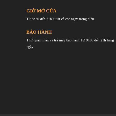
OPPO Find X7 Ultra (điều này cũng được áp dụng ở phần 
GIỜ MỞ CỬA
Find X8 Pro cũng được bo cong mềm mại, hoàn thiện dạn
Từ 8h30 đến 21h00 tất cả các ngày trong tuần
BẢO HÀNH
Thời gian nhận và trả máy bảo hành Từ 9h00 đến 21h hàng
ngày