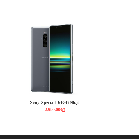
2,590,000₫
Màn hình: 6.5", 4K
HDH : Android 9.0
CPU : Snap 855
RAM : 6GB / ROM : 64GB
CAMERA : 3 Camera 12MPX
PIN : 3330 MAH
Sony Xperia 1 64GB Nhật
2,590,000₫