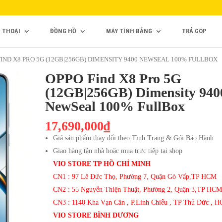
N THOẠI
ĐỒNG HỒ
MÁY TÍNH BẢNG
TRẢ GÓP
FIND X8 PRO 5G (12GB|256GB) DIMENSITY 9400 NEWSEAL 100% FULLBOX
OPPO Find X8 Pro 5G
(12GB|256GB) Dimensity 940
NewSeal 100% FullBox
17,690,000₫
Giá sản phẩm thay đổi theo Tình Trạng & Gói Bảo Hành
Giao hàng tận nhà hoặc mua trực tiếp tại shop
VIO STORE TP HỒ CHÍ MINH
CN1 : 97 Lê Đức Thọ, Phường 7, Quận Gò Vấp,TP HCM
CN2 : 55 Nguyễn Thiện Thuật, Phường 2, Quận 3,TP HCM
CN3 : 1140 Kha Vạn Cân , P.Linh Chiểu , TP Thủ Đức , 
VIO STORE BÌNH DƯƠNG