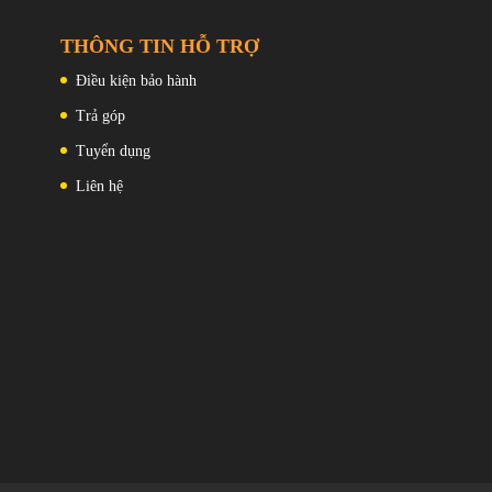
mặt lưng của thiết bị). Bên cạnh đó, bốn cạnh viền của OPPO
THÔNG TIN HỖ TRỢ
g nhám và đặc biệt là có thêm phím chụp ảnh mới.
Điều kiện bảo hành
Trả góp
Tuyển dụng
Liên hệ