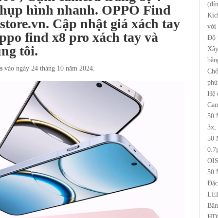
(đỉ
chụp hình nhanh
.
OPPO Find
Kíc
store.vn.
Cập nhật giá xách tay
với
ppo find x8 pro xách tay và
Độ 
ng tôi.
Xây
bằn
s
vào ngày 24 tháng 10 năm 2024.
Chố
phú
Hệ 
Cam
50 
3x,
50 
0.7
OI
50 
Đặc
LED
Băn
HDR