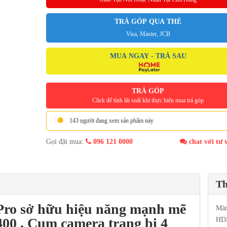
TRẢ GÓP QUA THẺ
Visa, Master, JCB
MUA NGAY - TRẢ SAU
TRẢ GÓP
Click để tính lãi suất khi thực hiện mua trả góp
143 người đang xem sản phẩm này
Gọi đặt mua:
096 121 0000
chat với tư 
Th
Pro
sở hữu hiệu năng mạnh mẽ
Màn
400
, Cụm camera trang bị 4
HDR