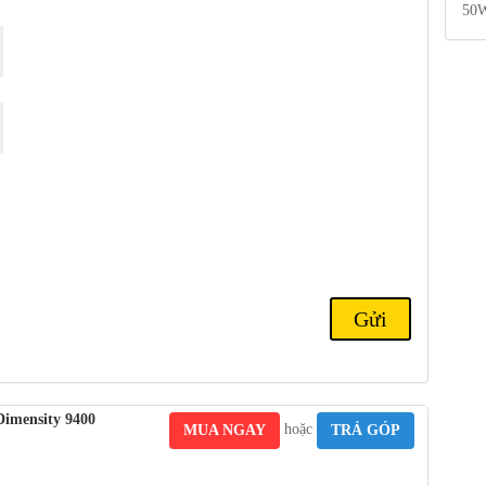
50W
.51″, 0.7µm, zoom quang 6x, PDAF điểm ảnh kép (35cm – ∞), OIS
Cảm biến Samsung S5KJN5
flash LED, HDR, toàn cảnh
0.8µm ; Đặc trưng Toàn cảnh
240fps; gyro-EIS; HDR, video 10 bit, Dolby Vision ;
Camera
chuyển-EIS
ó dây, PD, PPS, UFCS ; 50W không dây
HDC; NFC; Cổng hồng ngoại.
m biến gia tốc, con quay hồi chuyển, cảm biến tiệm cận, la bàn,
, RAM 1TB 16GB)
imensity 9400
hoặc
MUA NGAY
TRẢ GÓP