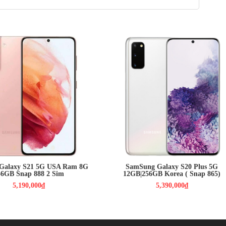
00₫
5,390,000₫
h:
Dynamic AMOLED 2X
Màn hình: Dynamic AMOLED 2X,
l HD+
6.7", Quad HD+ (2K+)
droid 12
HDH : Android 10
ap 888 nhân
CPU : Snap 865
B / Bộ nhớ trong: 128GB
RAM : 12GB / ROM : 256GB
: Chính 12 MP & Phụ 64
CAMERA : Chính 12 MP & Phụ 64
MP
MP
000MAH
PIN : 4500MAH
Galaxy S21 5G USA Ram 8G
SamSung Galaxy S20 Plus 5G
56GB Snap 888 2 Sim
12GB|256GB Korea ( Snap 865)
5,190,000₫
5,390,000₫
hữu thiết kế nguyên khối tinh tế
 thiết kế cong 2.5D thay vì cong tràn cạnh trái/phải giống như