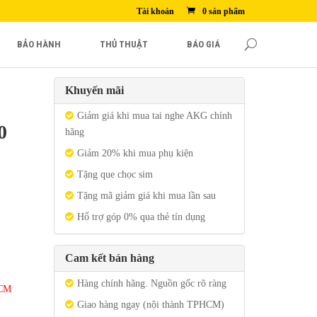
Tài khoản
0 sản phẩm
BẢO HÀNH
THỦ THUẬT
BÁO GIÁ
Khuyến mãi
Giảm giá khi mua tai nghe AKG chính
0
hãng
Giảm 20% khi mua phụ kiện
Tặng que chọc sim
Tặng mã giảm giá khi mua lần sau
Hổ trợ góp 0% qua thẻ tín dụng
Cam kết bán hàng
Hàng chính hãng. Nguồn gốc rõ ràng
HCM
Giao hàng ngay (nội thành TPHCM)