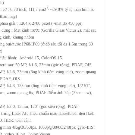
nh)
(
h cỡ : 6,78 inch, 111,7 cm2
~89,8% tỷ lệ màn hình so
 thân máy)
phân giải : 1264 x 2780 pixel (~mật độ 450 ppi)
 dựng : Mặt kính trước (Gorilla Glass Victus 2), mặt sau
g kính, khung nhôm
ng bụi/nước IP68/IP69 (ở độ sâu tối đa 1,5m trong 30
t)
điều hành: Android 15, ColorOS 15
era sau: 50 MP, f/1.6, 23mm (góc rộng), PDAF, OIS
MP, f/2.6, 73mm (ống kính tiềm vọng tele), zoom quang
 PDAF, OIS
MP, f/4.3, 135mm (ống kính tiềm vọng tele), 1/2.51",
µm, zoom quang 6x, PDAF điểm ảnh kép (35cm - ∞),
S
MP, f/2.0, 15mm, 120˚ (góc siêu rộng), PDAF
 trưng Laser AF, Hiệu chuẩn màu Hasselblad, đèn flash
, HDR, toàn cảnh
g hình 4K@30/60fps, 1080p@30/60/240fps; gyro-EIS;
, video 10 bit, Dolby Vision