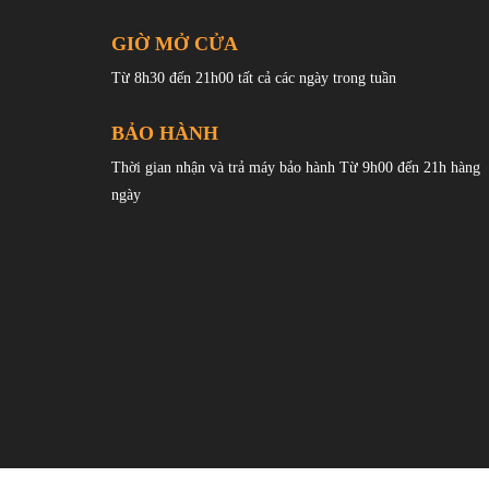
GIỜ MỞ CỬA
Từ 8h30 đến 21h00 tất cả các ngày trong tuần
BẢO HÀNH
OPPO Find X7 được thừa hưởng ngôn ngữ thiết kế từ
Thời gian nhận và trả máy bảo hành Từ 9h00 đến 21h hàng
ngày
Không giống như năm ngoái, khi X6 Pro chỉ có phối màu 
cả giả da và kính, với viền giữa hai chất liệu bên dưới 
xích đạo ở hai bên. Phiên bản màu đen thậm chí còn có 
khiến nó trông giống như một chiếc áo khoác vest.