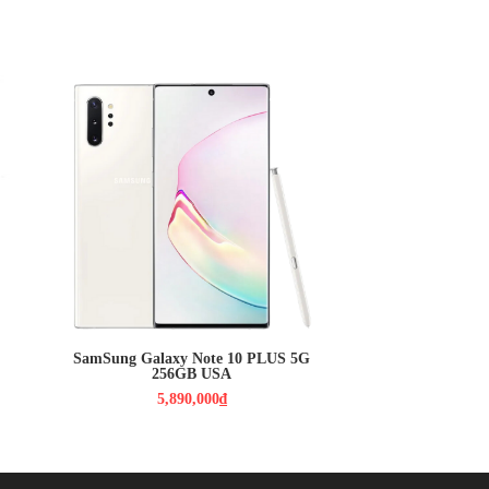
5,890,000₫
Màn hình: Dynamic AMOLED,
6.8", Quad HD+ (2K+)
HDH : Android 9.0 (Pie)
CPU : Snap 855
RAM : 12GB / ROM : 256GB
CAMERA : 12-12 , 16 MPX /
10MPX TOF 3D
PIN : 4300MAH
SamSung Galaxy Note 10 PLUS 5G
256GB USA
5,890,000₫