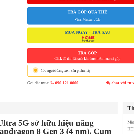
TRẢ GÓP QUA THẺ
Visa, Master, JCB
MUA NGAY - TRẢ SAU
TRẢ GÓP
Click để tính lãi suất khi thực hiện mua trả góp
150 người đang xem sản phẩm này
Gọi đặt mua:
096 121 0000
chat với tư 
Th
Ultra 5G
sở hữu hiệu năng
Màn
apdragon 8 Gen 3
(4 nm), Cụm
HDR