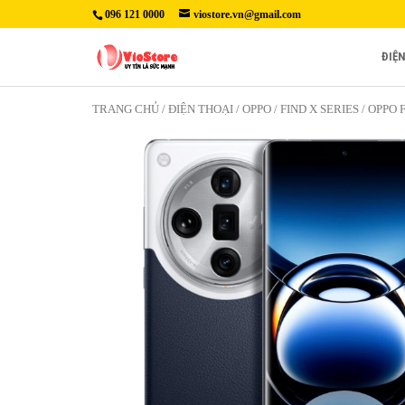
096 121 0000
viostore.vn@gmail.com
ĐIỆ
TRANG CHỦ
/
ĐIỆN THOẠI
/
OPPO
/
FIND X SERIES
/ OPPO 