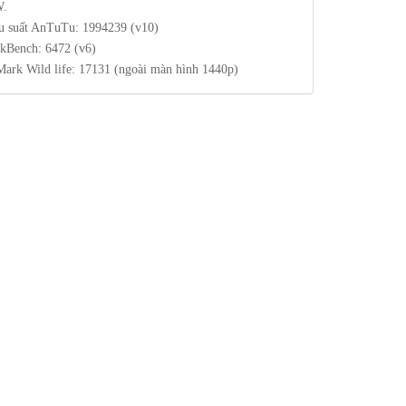
W.
u suất AnTuTu: 1994239 (v10)
kBench: 6472 (v6)
ark Wild life: 17131 (ngoài màn hình 1440p)