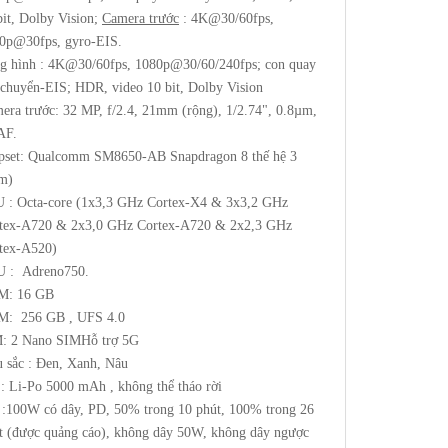
bit, Dolby Vision;
Camera trước
: 4K@30/60fps,
0p@30fps, gyro-EIS.
g hình : 4K@30/60fps, 1080p@30/60/240fps; con quay
 chuyển-EIS; HDR, video 10 bit, Dolby Vision
era trước: 32 MP, f/2.4, 21mm (rộng), 1/2.74", 0.8µm,
AF.
pset: Qualcomm SM8650-AB Snapdragon 8 thế hệ 3
m)
 : Octa-core (1x3,3 GHz Cortex-X4 & 3x3,2 GHz
tex-A720 & 2x3,0 GHz Cortex-A720 & 2x2,3 GHz
tex-A520)
 : Adreno750.
M: 16 GB
: 256 GB , UFS 4.0
: 2 Nano SIMHỗ trợ 5G
 sắc : Đen, Xanh, Nâu
 : Li-Po 5000 mAh , không thể tháo rời
 :100W có dây, PD, 50% trong 10 phút, 100% trong 26
t (được quảng cáo), không dây 50W, không dây ngược