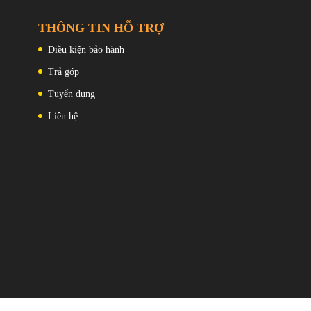
THÔNG TIN HỖ TRỢ
Điều kiện bảo hành
Trả góp
Tuyển dụng
 người đàn anh X6 Pro .
Liên hệ
nâu ở mặt lưng giả da, cả ba phiên bản màu của X7 Ultra đều có
vòng tròn camera kéo dài về phía trước nhưng không chạm tới. đường
một số đường khâu giả dọc theo đường giữa và bên dưới máy ảnh –