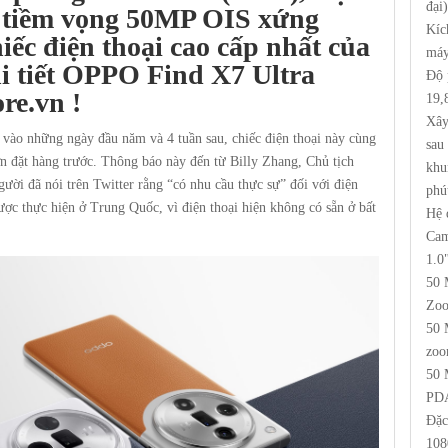
đại)
h tiềm vọng 50MP OIS xứng
Kíc
iếc điện thoại cao cấp nhất của
máy
i tiết
OPPO Find X7 Ultra
Độ 
ore.vn
!
19,
Xây
vào những ngày đầu năm và 4 tuần sau, chiếc điện thoại này cùng
sau
ơn đặt hàng trước. Thông báo này đến từ Billy Zhang, Chủ tịch
khu
ời đã nói trên Twitter rằng “có nhu cầu thực sự” đối với điện
phú
ược thực hiện ở Trung Quốc, vì điện thoại hiện không có sẵn ở bất
Hệ 
Cam
1.0
50 
Zoo
50 
zoo
50 
PD
Đặc
108