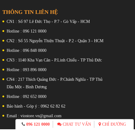
THÔNG TIN LIÊN HỆ
CN1 : Số 97 Lê Đức Thọ - P.7 - Gò Vấp - HCM
Hotline : 096 121 0000
CN2 : Số 55 Nguyễn Thiện Thuật - P.2 - Quận 3 - HCM
Hotline : 096 848 0000
CN3 : 1140 Kha Vạn Cân - P.Linh Chiểu - TP Thủ Đức
Hotline : 093 896 0000
CN4 : 217 Thích Quảng Đức - P.Chánh Nghĩa - TP Thủ
Dầu Một - Bình Dương
Hotline : 092 652 0000
Bảo hành - Góp ý : 0962 62 82 62
Email : viostore.vn@gmail.com
096 121 0000
CHAT TƯ VẤN
CHỈ ĐƯỜNG