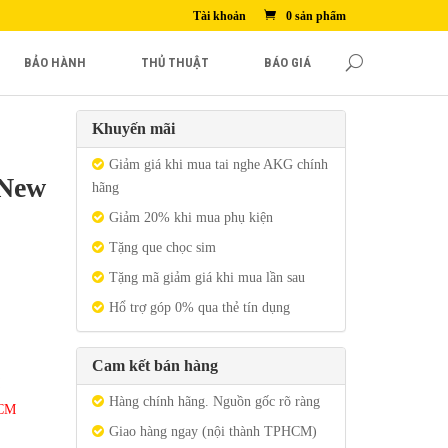
Tài khoản
0 sản phẩm
BẢO HÀNH
THỦ THUẬT
BÁO GIÁ
Khuyến mãi
Giảm giá khi mua tai nghe AKG chính
 New
hãng
Giảm 20% khi mua phụ kiện
Tặng que chọc sim
Tặng mã giảm giá khi mua lần sau
Hổ trợ góp 0% qua thẻ tín dụng
Cam kết bán hàng
Hàng chính hãng. Nguồn gốc rõ ràng
HCM
Giao hàng ngay (nội thành TPHCM)