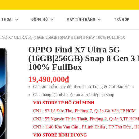
N THOẠI
ĐỒNG HỒ
MÁY TÍNH BẢNG
TRẢ GÓP
FIND X7 ULTRA 5G (16GB|256GB) SNAP 8 GEN 3 NEW 100% FULLBOX
OPPO Find X7 Ultra 5G
(16GB|256GB) Snap 8 Gen 3
100% FullBox
19,490,000₫
Giá sản phẩm thay đổi theo Tình Trạng & Gói Bảo Hành
Giao hàng tận nhà hoặc mua trực tiếp tại shop
VIO STORE TP HỒ CHÍ MINH
CN1 : 97 Lê Đức Thọ, Phường 7, Quận Gò Vấp,TP HCM
CN2 : 55 Nguyễn Thiện Thuật, Phường 2, Quận 3,TP HCM
CN3 : 1140 Kha Vạn Cân , P.Linh Chiểu , TP Thủ Đức , 
VIO STORE BÌNH DƯƠNG