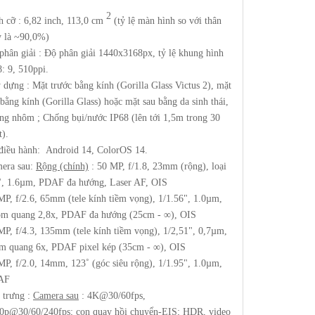
2
h cỡ : 6,82 inch, 113,0 cm
(tỷ lệ màn hình so với thân
 là ~90,0%)
phân giải : Độ phân giải 1440x3168px, tỷ lệ khung hình
8: 9, 510ppi.
 dựng : Mặt trước bằng kính (Gorilla Glass Victus 2), mặt
 bằng kính (Gorilla Glass) hoặc mặt sau bằng da sinh thái,
ng nhôm ; Chống bụi/nước IP68 (lên tới 1,5m trong 30
t).
điều hành: Android 14, ColorOS 14.
era sau:
Rộng (chính)
: 50 MP, f/1.8, 23mm (rộng), loại
", 1.6µm, PDAF đa hướng, Laser AF, OIS
MP, f/2.6, 65mm (tele kính tiềm vọng), 1/1.56", 1.0µm,
m quang 2,8x, PDAF đa hướng (25cm - ∞), OIS
MP, f/4.3, 135mm (tele kính tiềm vọng), 1/2,51", 0,7µm,
m quang 6x, PDAF pixel kép (35cm - ∞), OIS
MP, f/2.0, 14mm, 123˚ (góc siêu rộng), 1/1.95", 1.0µm,
AF
 trưng :
Camera sau
: 4K@30/60fps,
0p@30/60/240fps; con quay hồi chuyển-EIS; HDR, video