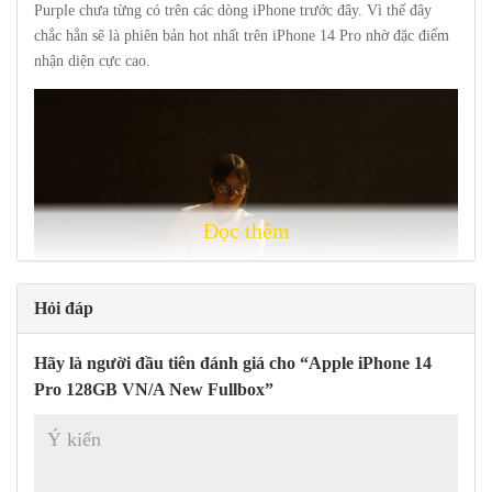
Purple chưa từng có trên các dòng iPhone trước đây. Vì thế đây
chắc hẳn sẽ là phiên bản hot nhất trên iPhone 14 Pro nhờ đặc điểm
nhận diện cực cao.
Đọc thêm
Hỏi đáp
iPhone 14 Pro sở hữu hiệu năng đánh bật mọi đối thủ
Hãy là người đầu tiên đánh giá cho “Apple iPhone 14
Pro 128GB VN/A New Fullbox”
Trang bị bộ vi xử lý A16 Bionic mới nhất của Apple, máy trang bị
6 lõi CPU cùng 5 lõi GPU tiên tiến bậc nhất ở thời điểm hiện tại,
không những cho hiệu năng mạnh mẽ cân mọi tác vụ cũng như ứng
dụng nặng mà còn tối ưu tiết kiệm điện hơn.