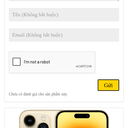
Apple cho biết A16 Bionic là bộ vi xử lý di động nhanh và mạnh
nhất trong thế giới điện thoại (9/2022), có thể thực hiện hàng tỷ
phép tính mỗi giây, giúp cải thiện hiệu năng tính toán của cả CPU
và GPU.
Chưa có đánh giá cho sản phẩm này.