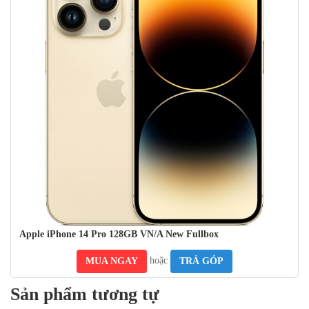
iPhone 14 Pro có thiết kế Dynamic Island hoàn toàn mới
Màn hình nhỏ gọn với kích thước 6.1 inch tràn viền cả bốn cạnh,
không gian hiển thị đủ lớn để đọc báo, xem phim, giải trí,… tấm
nền OLED tiên tiến cùng độ phân giải 2556 x 1179 Pixels cho màu
sắc sống động, các chi tiết thể hiện rõ nét nhất.
Tuy nhiên với nhu cầu sử dụng với màn hình lớn hơn thì người
dùng có thể tham khảo thêm phiên bản iPhone 14 Pro Max.
Apple iPhone 14 Pro 128GB VN/A New Fullbox
hoặc
MUA NGAY
TRẢ GÓP
Sản phẩm tương tự