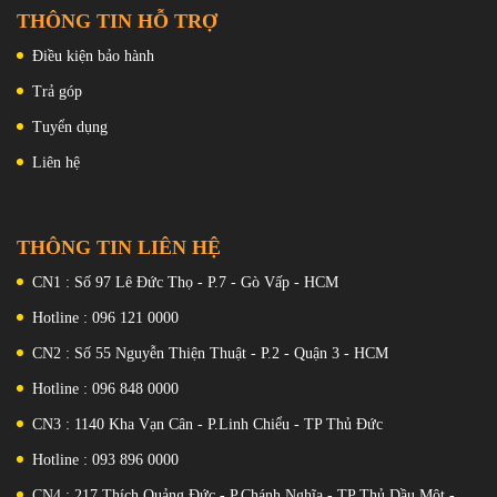
THÔNG TIN HỖ TRỢ
Điều kiện bảo hành
Trả góp
Tuyển dụng
Liên hệ
THÔNG TIN LIÊN HỆ
CN1 : Số 97 Lê Đức Thọ - P.7 - Gò Vấp - HCM
Mặt trước sẽ được trang bị Camera TrueDepth 12 MP có hỗ trợ
Face ID giúp thiết bị có khả năng nhận diện chính xác chủ sở hữu,
Hotline : 096 121 0000
giúp bảo mật thông tin trên thiết bị của bạn được an toàn hơn.
CN2 : Số 55 Nguyễn Thiện Thuật - P.2 - Quận 3 - HCM
Hotline : 096 848 0000
CN3 : 1140 Kha Vạn Cân - P.Linh Chiểu - TP Thủ Đức
Hotline : 093 896 0000
CN4 : 217 Thích Quảng Đức - P.Chánh Nghĩa - TP Thủ Dầu Một -