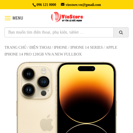
096 121 0000
viostore.vn@gmail.com
MENU
TRANG CHỦ
/
ĐIỆN THOẠI
/
IPHONE
/
IPHONE 14 SERIES
/ APPLE
IPHONE 14 PRO 128GB VN/A NEW FULLBOX