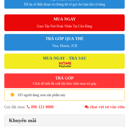
Để lại số điện thoại và chúng tôi sẽ gọi cho bạn khi có hàng
MUA NGAY
Giao Tận Nơi Hoặc Nhận Tại Cửa Hàng
TRẢ GÓP QUA THẺ
Visa, Master, JCB
MUA NGAY - TRẢ SAU
TRẢ GÓP
Click để tính lãi suất khi thực hiện mua trả góp
105 người đang xem sản phẩm này
Gọi đặt mua:
096 121 0000
chat với tư vấn viên
Khuyến mãi