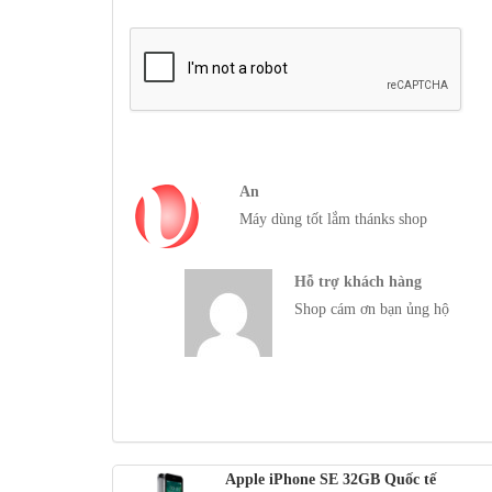
Vị trí các phím bấm tương tự iPhone 5S
An
Máy dùng tốt lắm thánks shop
Hỗ trợ khách hàng
Shop cám ơn bạn ủng hộ
Apple iPhone SE 32GB Quốc tế