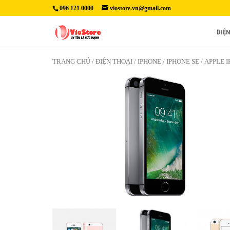
096 121 0000
viostore.vn@gmail.com
ĐIỆ
TRANG CHỦ
/
ĐIỆN THOẠI
/
IPHONE
/
IPHONE SE
/ APPLE 