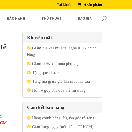
Tài khoản
0 sản phẩm
BẢO HÀNH
THỦ THUẬT
BÁO GIÁ
Khuyến mãi
tế
Giảm giá khi mua tai nghe AKG chính
hãng
Giảm 20% khi mua phụ kiện
Tặng que chọc sim
Tặng mã giảm giá khi mua lần sau
Hổ trợ góp 0% qua thẻ tín dụng
Cam kết bán hàng
M
Hàng chính hãng. Nguồn gốc rõ ràng
 HCM
Giao hàng ngay (nội thành TPHCM)