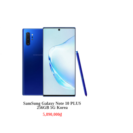
5,890,000₫
Màn hình: Dynamic AMOLED,
6.8", Quad HD+ (2K+)
HDH : Android 9.0 (Pie)
CPU : Exynos 9825 8 nhân
RAM : 12GB / ROM : 256GB
CAMERA : 12-12 , 16 MPX /
10MPX TOF 3D
PIN : 4300MAH
SamSung Galaxy Note 10 PLUS
256GB 5G Korea
5,890,000₫