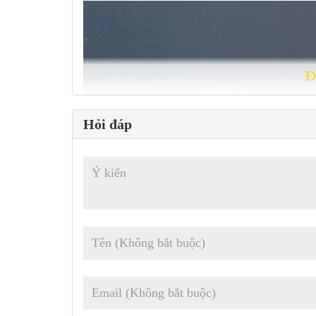
Đ
Hỏi đáp