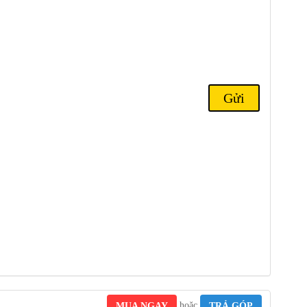
hoặc
MUA NGAY
TRẢ GÓP