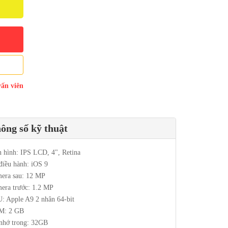
vấn viên
ông số kỹ thuật
 hình: IPS LCD, 4", Retina
điều hành: iOS 9
era sau: 12 MP
era trước: 1.2 MP
: Apple A9 2 nhân 64-bit
M: 2 GB
nhớ trong: 32GB