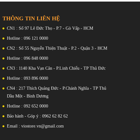
THÔNG TIN LIÊN HỆ
CN1 : Số 97 Lê Đức Thọ - P.7 - Gò Vấp - HCM
Hotline : 096 121 0000
CN2 : Số 55 Nguyễn Thiện Thuật - P.2 - Quận 3 - HCM
Hotline : 096 848 0000
CN3 : 1140 Kha Vạn Cân - P.Linh Chiểu - TP Thủ Đức
Hotline : 093 896 0000
CN4 : 217 Thích Quảng Đức - P.Chánh Nghĩa - TP Thủ
Dầu Một - Bình Dương
Hotline : 092 652 0000
Bảo hành - Góp ý : 0962 62 82 62
Email : viostore.vn@gmail.com