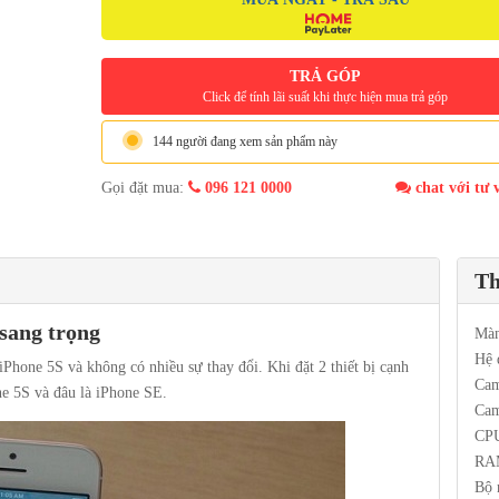
TRẢ GÓP
Click để tính lãi suất khi thực hiện mua trả góp
144 người đang xem sản phẩm này
Gọi đặt mua:
096 121 0000
chat với tư 
Th
 sang trọng
Màn
Hệ 
iPhone 5S và không có nhiều sự thay đổi. Khi đặt 2 thiết bị cạnh
Cam
ne 5S và đâu là iPhone SE.
Cam
CPU
RA
Bộ 