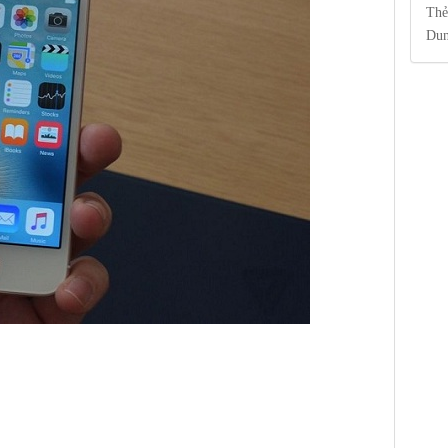
Thẻ
Dun