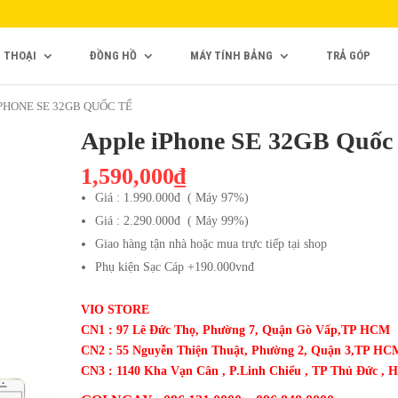
N THOẠI
ĐỒNG HỒ
MÁY TÍNH BẢNG
TRẢ GÓP
IPHONE SE 32GB QUỐC TẾ
Apple iPhone SE 32GB Quốc 
1,590,000₫
Giá : 1.990.000đ ( Máy 97%)
Giá : 2.290.000đ ( Máy 99%)
Giao hàng tận nhà hoặc mua trực tiếp tại shop
Phụ kiện Sạc Cáp +190.000vnđ
VIO STORE
CN1 : 97 Lê Đức Thọ, Phường 7, Quận Gò Vấp,TP HCM
CN2 : 55 Nguyễn Thiện Thuật, Phường 2, Quận 3,TP HC
CN3 : 1140 Kha Vạn Cân , P.Linh Chiểu , TP Thủ Đức ,