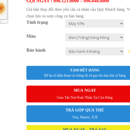
GỌI NGAY : 096.121.0000 – 096.848.0000
Giá bán thay đổi theo yêu cầu cá nhân của Quý Khách hàng.
V
chọn lựa và xem công cụ bán hàng
Tình trạng
Màu
Bảo hành
X
TẠM HẾT HÀNG
Để lại số điện thoại và chúng tôi sẽ gọi cho bạn khi có hàng
MUA NGAY
Giao Tận Nơi Hoặc Nhận Tại Cửa Hàng
TRẢ GÓP QUA THẺ
Visa, Master, JCB
MUA NGAY - TRẢ SAU