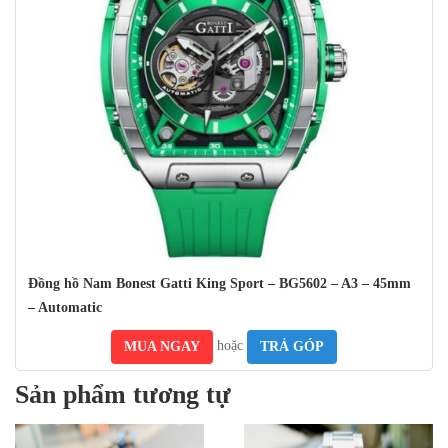
Các mẫu đồng hồ Bonest gatti được làm từ các chất liệu cao cấp
như thép không gỉ, da, cao su, và các vật liệu đặc biệt khác, tạo ra
độ bền và chống thấm nước cao, đáp ứng được nhu cầu sử dụng của
giới trẻ trong các hoạt động thể thao và ngoài trời.
Bộ máy Automatic đẳng cấp , Mặt kính làm từ
chất liệu hàng đầu
Đồng Hồ Nam Bonest Gatti Dây Cao Su sở hữu mặt kính cứng
tránh được va đập mạnh, cùng mức chống nước 5ATM thoải mái đi
mưa, rửa tay hỗ trợ sinh hoạt hàng ngày.
Đồng hồ Nam Bonest Gatti King Sport – BG5602 – A3 – 45mm
– Automatic
hoặc
MUA NGAY
TRẢ GÓP
Sản phẩm tương tự