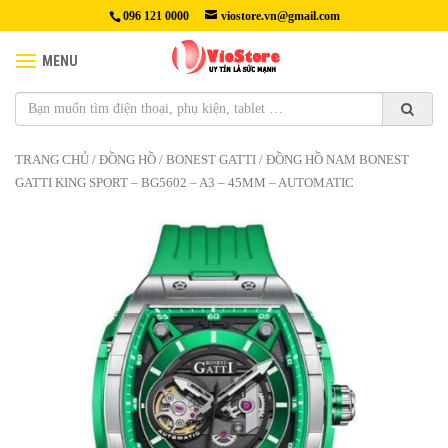
096 121 0000
viostore.vn@gmail.com
MENU
TRANG CHỦ
/
ĐỒNG HỒ
/
BONEST GATTI
/ ĐỒNG HỒ NAM BONEST
GATTI KING SPORT – BG5602 – A3 – 45MM – AUTOMATIC