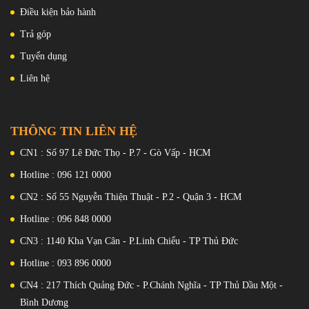
hội sở hữu chiếc máy với giá bán tốt nhất có thể tìm thấy.
Điều kiện bảo hành
Giao hàng COD tận nơi trên toàn quốc , nhận
hàng kiểm tra rồi thanh toán.
Trả góp
Hỗ trợ trả góp lãi suất 0 % qua thẻ tín dụng .
Tuyển dụng
Hỗ trợ góp trả trước 0 đ qua công ty tài chính
Liên hệ
.
Thu cũ đổi mới giá tốt .
Bảo hành lỗi nhà sản xuất thời gian lâu dài ,
THÔNG TIN LIÊN HỆ
bao test lỗi 1 đổi 1 .
CN1 : Số 97 Lê Đức Thọ - P.7 - Gò Vấp - HCM
Hàng chính hãng yên tâm về chất lượng , giá
hợp lí .
Hotline : 096 121 0000
CN2 : Số 55 Nguyễn Thiện Thuật - P.2 - Quận 3 - HCM
Nếu bạn đang tìm kiếm một ĐỒNG HỒ chất
Hotline : 096 848 0000
lượng hàng đầu . Mua Đồng Hồ Nam Bonest
CN3 : 1140 Kha Vạn Cân - P.Linh Chiểu - TP Thủ Đức
Gatti
chắc chắn đáng để xem xét. Hỗ trợ trả góp
Hotline : 093 896 0000
0 % , mua ngay giá rẻ tại
VioStore.vn
!!
CN4 : 217 Thích Quảng Đức - P.Chánh Nghĩa - TP Thủ Dầu Một -
Bình Dương