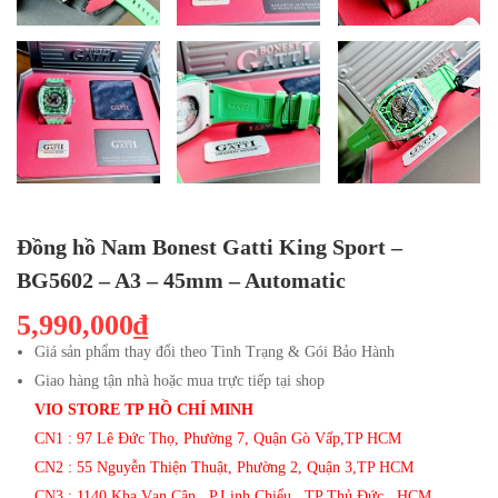
Đồng hồ Nam Bonest Gatti King Sport –
BG5602 – A3 – 45mm – Automatic
5,990,000₫
Giá sản phẩm thay đổi theo Tình Trạng & Gói Bảo Hành
Giao hàng tận nhà hoặc mua trực tiếp tại shop
VIO STORE TP HỒ CHÍ MINH
CN1 : 97 Lê Đức Thọ, Phường 7, Quận Gò Vấp,TP HCM
CN2 : 55 Nguyễn Thiện Thuật, Phường 2, Quận 3,TP HCM
CN3 : 1140 Kha Vạn Cân , P.Linh Chiểu , TP Thủ Đức , HCM