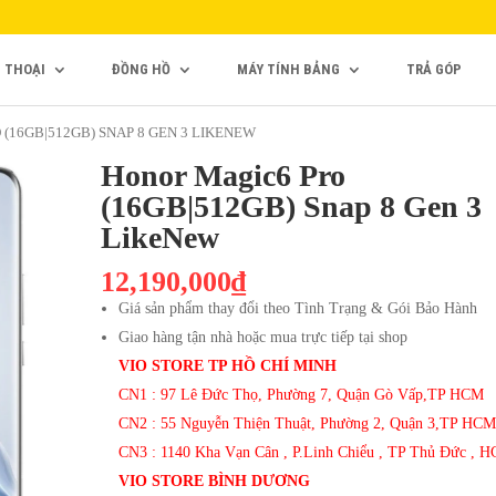
N THOẠI
ĐỒNG HỒ
MÁY TÍNH BẢNG
TRẢ GÓP
(16GB|512GB) SNAP 8 GEN 3 LIKENEW
Honor Magic6 Pro
(16GB|512GB) Snap 8 Gen 3
LikeNew
12,190,000₫
Giá sản phẩm thay đổi theo Tình Trạng & Gói Bảo Hành
Giao hàng tận nhà hoặc mua trực tiếp tại shop
VIO STORE TP HỒ CHÍ MINH
CN1 : 97 Lê Đức Thọ, Phường 7, Quận Gò Vấp,TP HCM
CN2 : 55 Nguyễn Thiện Thuật, Phường 2, Quận 3,TP HCM
CN3 : 1140 Kha Vạn Cân , P.Linh Chiểu , TP Thủ Đức , 
VIO STORE BÌNH DƯƠNG