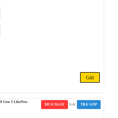
ộ sâu
AF : TOF 3D.
0fps, gyro-EIS, HDR, video 10-bit;
trước
: 4K@30fps,
y đảo ngược, có dây đảo ngược 5W.
C; Cổng hồng ngoại.
; loa âm thanh nổi.
với thiết kế hầm hố và mạnh mẽ.
 tanh khá trơn. Ngoài ra , chúng ta còn có các phiên bản khác ,
ọa tiết tương tự. Hai tùy chọn còn lại cũng có mặt lưng bằng kính,
 chọn màu xanh lam có gợn sóng giống như sóng.
 8 Gen 3 LikeNew
hoặc
MUA NGAY
TRẢ GÓP