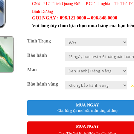
CN4: 217 Thích Quảng Đức – P.Chánh nghĩa – TP Thủ Dầ
Bình Dương
GỌI NGAY : 096.121.0000 – 096.848.0000
Vui lòng tùy chọn lựa chọn mua hàng của bạn bê
Tình Trạng
Bảo hành
Màu
Bảo hành vàng
X
MUA NGAY
Giao hàng tận nơi hoặc nhận hàng tại shop
MUA NGAY
Giao Tận Nơi Hoặc Nhận Tại Cửa Hàng