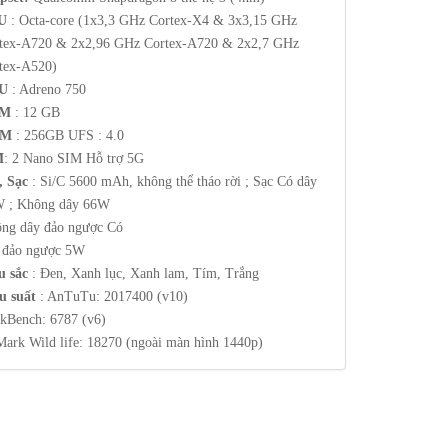
U
: Octa-core (1x3,3 GHz Cortex-X4 & 3x3,15 GHz
tex-A720 & 2x2,96 GHz Cortex-A720 & 2x2,7 GHz
tex-A520)
U
: Adreno 750
M
: 12 GB
OM
: 256GB UFS : 4.0
M
: 2 Nano SIM Hỗ trợ 5G
, Sạc
: Si/C 5600 mAh, không thể tháo rời ; Sạc Có dây
 ; Không dây 66W
ng dây đảo ngược Có
 đảo ngược 5W
 sắc
: Đen, Xanh lục, Xanh lam, Tím, Trắng
u suất
: AnTuTu: 2017400 (v10)
kBench: 6787 (v6)
ark Wild life: 18270 (ngoài màn hình 1440p)