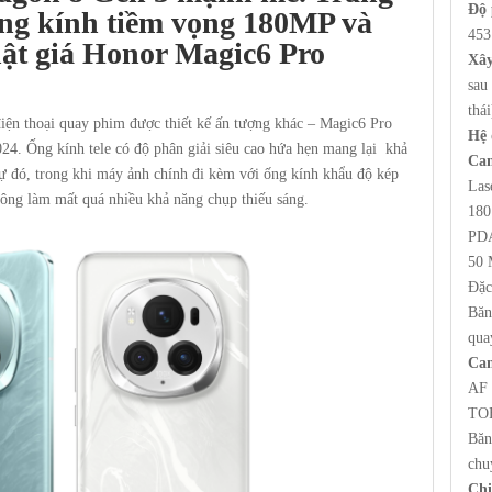
Độ 
ng kính tiềm vọng 180MP và
453
ật giá
Honor Magic6 Pro
Xâ
sau
thái
iện thoại quay phim được thiết kế ấn tượng khác – Magic6 Pro
Hệ 
24. Ống kính tele có độ phân giải siêu cao hứa hẹn mang lại khả
Cam
 cự đó, trong khi máy ảnh chính đi kèm với ống kính khẩu độ kép
Las
ông làm mất quá nhiều khả năng chụp thiếu sáng.
180
PDA
50 
Đặc
Băn
qua
Cam
AF
TOF
Băn
chu
Chi