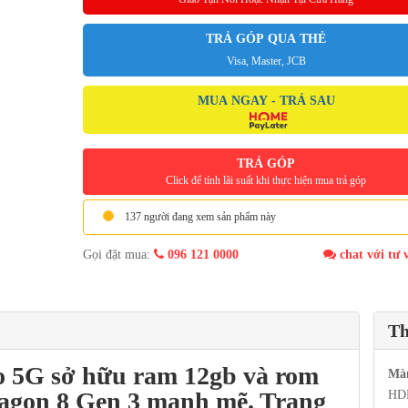
TRẢ GÓP QUA THẺ
Visa, Master, JCB
MUA NGAY - TRẢ SAU
TRẢ GÓP
Click để tính lãi suất khi thực hiện mua trả góp
137 người đang xem sản phẩm này
Gọi đặt mua:
096 121 0000
chat với tư 
Th
ro 5G
sở hữu ram 12gb và rom
Mà
ragon 8 Gen 3 mạnh mẽ. Trang
HDR