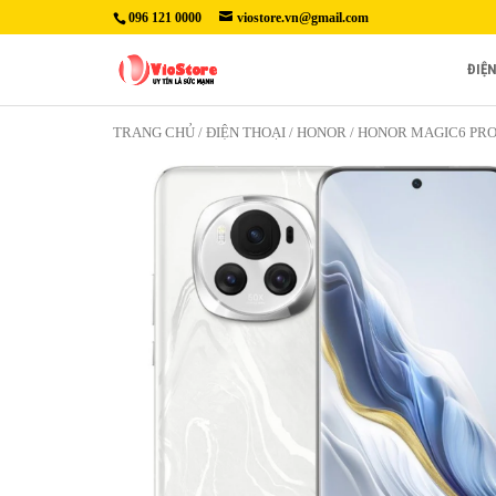
096 121 0000
viostore.vn@gmail.com
ĐIỆ
TRANG CHỦ
/
ĐIỆN THOẠI
/
HONOR
/ HONOR MAGIC6 PRO 