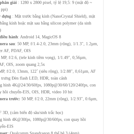
phân giải
: 1280 x 2800 pixel, tỷ lệ 19,5: 9 (mật độ ~
 ppi)
y dựng
: Mặt trước bằng kính (NanoCrystal Shield), mặt
 bằng kính hoặc mặt sau bằng silicon polymer (da sinh
)
điều hành
: Android 14, MagicOS 8
era sau
: 50 MP, f/1.4-2.0, 23mm (rộng), 1/1.3", 1.2µm,
er AF, PDAF, OIS
 MP, f/2.6, (tele kính tiềm vọng), 1/1.49", 0,56µm,
F, OIS, zoom quang 2,5x
MP, f/2.0, 13mm, 122˚ (siêu rộng), 1/2.88", 0,61µm, AF
 trưng Đèn flash LED, HDR, toàn cảnh
g hình 4K@24/30/60fps, 1080p@30/60/120/240fps, con
y hồi chuyển-EIS, OIS, HDR, video 10 bit
era trước:
50 MP, f/2.0, 22mm (rộng), 1/2.93", 0.6µm,
 3D, (cảm biến độ sâu/sinh trắc học)
g hình 4K@30fps, 1080p@30/60fps, con quay hồi
yển-EIS
pset:
Qualcomm Snapdragon 8 thế hệ 3 (4nm)