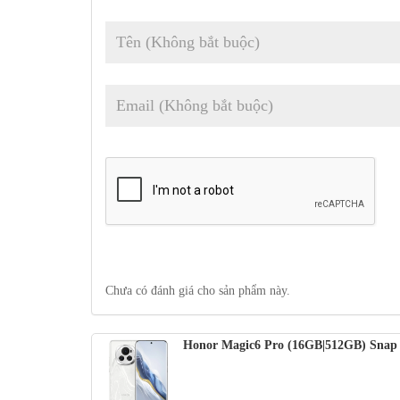
Camera trước:
Rộng (chính)
: 50 MP, f/2.0, 22mm,
Đ
Quay video:
sau
: 4K@30/60fps, 1080p@30/60/120/24
1080p@30/60fps, gyro-EIS.
Pin:
5600mAh; Có dây 80W, không dây 66W, không dâ
Kết nối:
5G; Hai SIM; Wi-Fi 7; BT 5.3, aptX HD; NF
Misc:
Đầu đọc dấu vân tay (dưới màn hình, quang học)
Trên tay Honor Magic 6 Pro 5G 
Ở phiên bản màu Đen có mặt sau bằng kính với hiệu ứng sa
một trong số đó là phiên bản mặt sau giả da màu tím, có h
trong đó tùy chọn màu trắng mô phỏng sông băng và tùy
Chưa có đánh giá cho sản phẩm này.
Honor Magic6 Pro (16GB|512GB) Snap