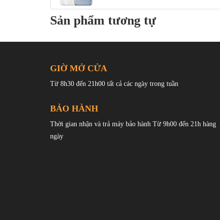
Sản phẩm tương tự
GIỜ MỞ CỬA
Từ 8h30 đến 21h00 tất cả các ngày trong tuần
Màu sắc của
Honor Magic6 Pro
:
Đen, Xanh lục, Xanh 
Ở mặt trước, màn hình OLED được bảo vệ bởi tấm chắn Na
BẢO HÀNH
nhưng hãng cho biết nó có “khả năng chống rơi gấp 10 l
Thời gian nhận và trả máy bảo hành Từ 9h00 đến 21h hàng
SGS”. Mặt kính được làm cong ở hai bên cũng như về phía
ngày