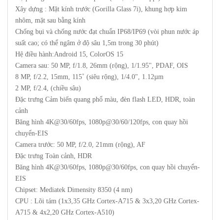
Xây dựng : Mặt kính trước (Gorilla Glass 7i), khung hợp kim
nhôm, mặt sau bằng kính
Chống bụi và chống nước đạt chuẩn IP68/IP69 (vòi phun nước áp
suất cao; có thể ngâm ở độ sâu 1,5m trong 30 phút)
Hệ điều hành:Android 15, ColorOS 15
Camera sau: 50 MP, f/1.8, 26mm (rộng), 1/1.95", PDAF, OIS
8 MP, f/2.2, 15mm, 115˚ (siêu rộng), 1/4.0", 1.12µm
2 MP, f/2.4, (chiều sâu)
Đặc trưng Cảm biến quang phổ màu, đèn flash LED, HDR, toàn
cảnh
Băng hình 4K@30/60fps, 1080p@30/60/120fps, con quay hồi
chuyển-EIS
Camera trước: 50 MP, f/2.0, 21mm (rộng), AF
Đặc trưng Toàn cảnh, HDR
Băng hình 4K@30/60fps, 1080p@30/60fps, con quay hồi chuyển-
EIS
Chipset: Mediatek Dimensity 8350 (4 nm)
CPU : Lõi tám (1x3,35 GHz Cortex-A715 & 3x3,20 GHz Cortex-
A715 & 4x2,20 GHz Cortex-A510)