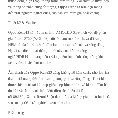
thuộc dòng điện thoại thông minh tầm trung. Với thiết kế tuyệt đẹp
và thông số phần cứng ấn tượng,
Oppo Reno13
hứa hẹn mang
đến
trải
nghiệm người dùng cao cấp với mức giá phải chăng.
Thiết kế & Vật liệu
Oppo
Reno13
sở hữu màn hình AMOLED 6,59 inch với
độ
phân
giải 1256×2760 (WQHD+),
tốc
độ làm mới 120Hz và độ sáng
HBM tối đa 1200 cd/m², đảm bảo hình ảnh sắc nét và sống động.
Ngoài ra, điện thoại thông minh này còn hỗ trợ công
nghệ
HDR10+
, mang đến
trải
nghiệm hình ảnh sống động khi
xem video hoặc chơi trò chơi.
Âm thanh của
Oppo Reno13
cũng không hề kém cạnh, nhờ loa âm
thanh nổi mang đến âm thanh phong phú và sống động. Thiết bị
được chế tạo từ
sự
kết hợp giữa
hợp kim nhôm
và
kính
, đảm bảo
độ bền và tính thanh lịch. Với
diện
tích hiển thị lên
tới
89,1%
,
Oppo Reno13
tận dụng tối đa không gian màn hình có
sẵn, mang đến
trải
nghiệm xem đắm chìm.
Phần cứng