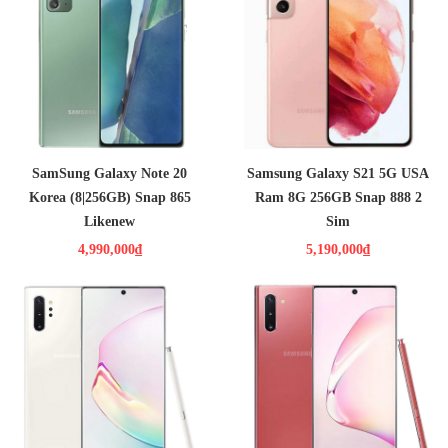
4,990,000₫
5,190,000₫
Màn hình: Dynamic AMOLED,
Màn hình:
Dynamic AMOLED 2X
6.7", FullHD+
6.2"
Full HD+
HDH : Android 10
HĐH: Android 12
CPU : Snap 865
CPU : Snap 888 nhân
RAM : 8GB / ROM : 256GB
RAM: 8GB / Bộ nhớ trong: 128GB
CAMERA : Chính 12 MP & Phụ 64
CAMERA : Chính 12 MP & Phụ 64
MP, 12 MP
MP, 12 MP
PIN : 4300MAH
PIN : 4000MAH
SamSung Galaxy Note 20
Samsung Galaxy S21 5G USA
Korea (8|256GB) Snap 865
Ram 8G 256GB Snap 888 2
Likenew
Sim
4,990,000₫
5,190,000₫
5,890,000₫
4,090,000₫
Màn hình: Dynamic AMOLED,
Màn hình: Dynamic AMOLED,
6.8", Quad HD+ (2K+)
6.3", Full HD+
HDH : Android 9.0 (Pie)
HDH : Android 9.0 (Pie)
CPU : Snap 855
CPU : Snap 855
RAM : 12GB / ROM : 256GB
RAM : 8GB / ROM : 256GB
CAMERA : 12-12 , 16 MPX /
CAMERA : 12-12 , 16 MPX /
10MPX TOF 3D
10MPX