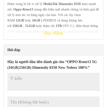
Được trang bị bộ vi xử lý
MediaTek Dimensity 8350
4nm mạnh
mẽ,
Oppo Reno13
mang đến hiệu suất nhanh chóng và hiệu quả để
xử lý mọi tác vụ hàng ngày của bạn. Với các tùy chọn
RAM
12GB
hoặc
16GB
LPDDR5X và dung lượng lưu
trữ
256GB
,
512GB
hoặc thậm chí
1TB
UFS 3.1, điện thoại thông
minh này đảm bảo
trải
nghiệm người dùng mượt mà và không gặp
Đọc thêm
sự cố.
Với
số
điểm ấn tượng 1380532 trên
AnTuTu
v10,
Oppo
Hỏi đáp
Reno13
có khả năng xử lý các ứng dụng đòi hỏi cấu hình cao và
các trò chơi có đồ họa cao. Tính bảo mật của thiết bị được tăng
Hãy là người đầu tiên đánh giá cho “OPPO Reno13 5G
cường nhờ đầu đọc dấu vân tay tích hợp vào màn hình, đảm bảo
(16GB|256GB) Dimensity 8350 New Nobox 100%”
quyền riêng tư của người dùng.
Oppo
Reno13
còn được trang bị hệ thống làm mát tiên tiến bao
gồm công nghệ tản nhiệt siêu tới hạn VC+ và than chì dẫn nhiệt,
giúp điện thoại thông minh luôn ở
nhiệt độ
lý tưởng
trong thời
gian dài sử dụng liên tục.
Phòng