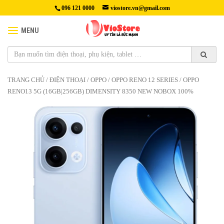
096 121 0000
viostore.vn@gmail.com
MENU
TRANG CHỦ
/
ĐIỆN THOẠI
/
OPPO
/
OPPO RENO 12 SERIES
/ OPPO
RENO13 5G (16GB|256GB) DIMENSITY 8350 NEW NOBOX 100%