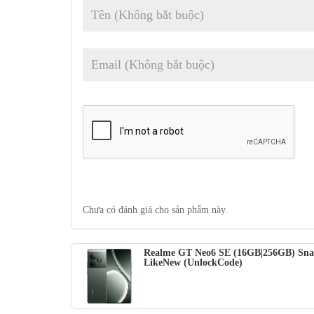
Chưa có đánh giá cho sản phẩm này.
Đây là con chip đầu tiên trong dòng Snapdragon 7 có khả
hình ngôn ngữ lớn) và LVM (mô hình tầm nhìn lớn) như
Realme GT Neo6 SE (16GB|256GB) Sna
LikeNew (UnlockCode)