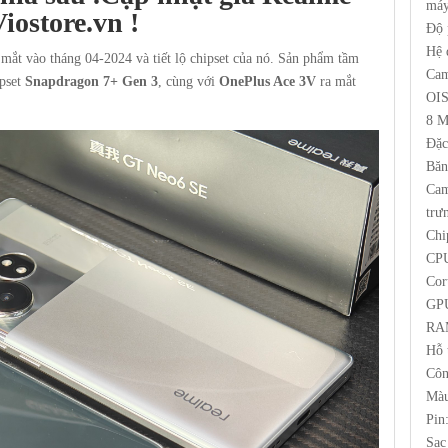
máy
Viostore.vn
!
Độ 
Hệ 
 mắt vào tháng 04-2024 và tiết lộ chipset của nó. Sản phẩm tầm
Cam
ipset
Snapdragon 7+ Gen 3
, cùng với
OnePlus Ace 3V
ra mắt
OI
8 M
Đặc
Băn
Cam
trư
Chi
CPU
Cor
GPU
RAM
Hỗ 
Côn
Màu
Pin
Sạc