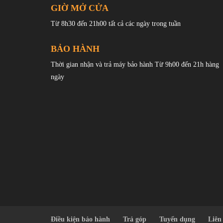
GIỜ MỞ CỬA
Từ 8h30 đến 21h00 tất cả các ngày trong tuần
BẢO HÀNH
Thời gian nhận và trả máy bảo hành Từ 9h00 đến 21h hàng
ngày
GT Neo6 SE
có thể được trang bị màn hình
OLED LTPO
1,5K (tức là từ 1080p đến 1440p) , độ sáng tối đa 6.000 ni
Điều kiện bảo hành
Trả góp
Tuyển dụng
Liên