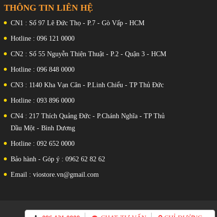
(rộng), 1/4.0", 1.12µm ; HDR tự
THÔNG TIN LIÊN HỆ
động ; 1080p@30 khung hình/giây
Chipset : Qualcomm SM7250
CN1 : Số 97 Lê Đức Thọ - P.7 - Gò Vấp - HCM
Snapdragon 765G 5G (7nm)
CPU : Octa-core (1x2,4 GHz Kryo
Hotline : 096 121 0000
475 Prime & 1x2,2 GHz Kryo 475
Vàng & 6x1,8 GHz Kryo 475 Bạc)
CN2 : Số 55 Nguyễn Thiện Thuật - P.2 - Quận 3 - HCM
GPU: Adreno 620
RAM: 8 GB
Hotline : 096 848 0000
ROM : 128 GB
SIM : Nano-SIM và eSIM
CN3 : 1140 Kha Vạn Cân - P.Linh Chiểu - TP Thủ Đức
Pin, Sạc: Li-Po 4080 mAh, không thể
Hotline : 093 896 0000
tháo rời - Sạc Có dây 18W, không dây
PD2.0 12W, có dây ngược 5W
CN4 : 217 Thích Quảng Đức - P.Chánh Nghĩa - TP Thủ
Dầu Một - Bình Dương
Hotline : 092 652 0000
Bảo hành - Góp ý : 0962 62 82 62
Email : viostore.vn@gmail.com