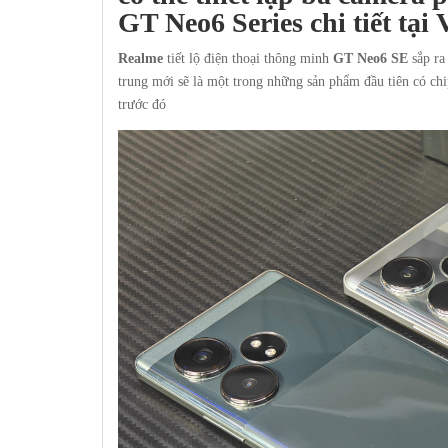
GT Neo6 Series
chi tiết tại
Realme
tiết lộ điện thoại thông minh
GT Neo6 SE
sắp ra
trung mới sẽ là một trong những sản phẩm đầu tiên có ch
trước đó