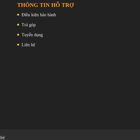
THÔNG TIN HỖ TRỢ
Điều kiện bảo hành
Trả góp
Tuyển dụng
Liên hệ
 8T
6,78 inch tùy chỉnh do BOE sản xuất. Cung cấp độ phân giải
ts và tần số quét thay đổi từ 0.5hz – 120hz .
 hệ