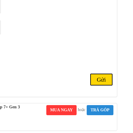
 năng AI tổng hợp trên thiết bị. Nó hỗ trợ nhiều loại LLM (mô
 Baichuan-7B, Llama 2, Gemini Nano và Zhipu ChatGLM.
p 7+ Gen 3
hoặc
MUA NGAY
TRẢ GÓP