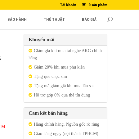
Tài khoản
0 sản phẩm
BẢO HÀNH
THỦ THUẬT
BÁO GIÁ
Khuyến mãi
Giảm giá khi mua tai nghe AKG chính
3
hãng
Giảm 20% khi mua phụ kiện
Tặng que chọc sim
Tặng mã giảm giá khi mua lần sau
Hổ trợ góp 0% qua thẻ tín dụng
Cam kết bán hàng
Hàng chính hãng. Nguồn gốc rõ ràng
HCM
Giao hàng ngay (nội thành TPHCM)