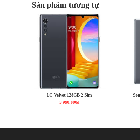
Sản phẩm tương tự
3,990,000₫
2,590,0
Màn hình: P-OLED, 6.8", Full HD+
Màn hình
Hệ điều hành: Android 10
HDH : An
Camera sau: Chính 48 MP & Phụ 8
CPU : Sn
MP, 5 MP
RAM : 6
CPU:Snapdragon 765G
CAMERA 
RAM: 6GB/ROM :128GB
PIN : 3
Dung lượng pin:4300 mAh
2 Sim Nano sim
LG Velvet 128GB 2 Sim
Son
3,990,000₫
Snap 7+ gen 3
sẽ có sức mạnh yếu hơn
Snap 8 gen 3
và 
Nó có thể đi kèm các phiên bản bộ nhớ
RAM 256GB 8GB
RAM LPDDR5X và bộ lưu trữ UFS 4.0. Viên Pin
5.500