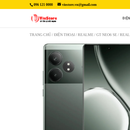
096 121 0000
viostore.vn@gmail.com
ĐIỆ
TRANG CHỦ
/
ĐIỆN THOẠI
/
REALME
/
GT NEO6 SE
/ REAL