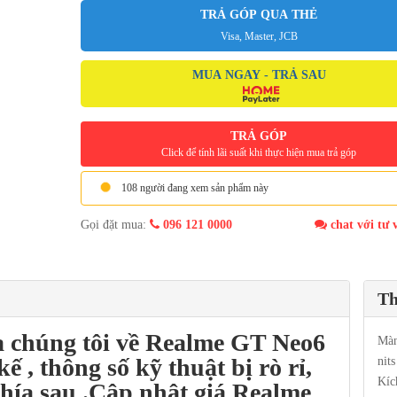
TRẢ GÓP QUA THẺ
Visa, Master, JCB
MUA NGAY - TRẢ SAU
TRẢ GÓP
Click để tính lãi suất khi thực hiện mua trả góp
108 người đang xem sản phẩm này
Gọi đặt mua:
096 121 0000
chat với tư 
Th
a chúng tôi về
Realme GT Neo6
Màn
ế , thông số kỹ thuật bị rò rỉ,
nit
Kíc
phía sau .Cập nhật giá
Realme