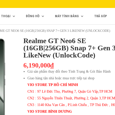
N THOẠI
ĐỒNG HỒ
MÁY TÍNH BẢNG
TRẢ GÓP
ME GT NEO6 SE (16GB|256GB) SNAP 7+ GEN 3 LIKENEW (UNLOCKCODE)
Realme GT Neo6 SE
(16GB|256GB) Snap 7+ Gen 
LikeNew (UnlockCode)
6,190,000₫
Giá sản phẩm thay đổi theo Tình Trạng & Gói Bảo Hành
Giao hàng tận nhà hoặc mua trực tiếp tại shop
VIO STORE TP HỒ CHÍ MINH
CN1 : 97 Lê Đức Thọ, Phường 7, Quận Gò Vấp,TP HCM
CN2 : 55 Nguyễn Thiện Thuật, Phường 2, Quận 3,TP HCM
CN3 : 1140 Kha Vạn Cân , P.Linh Chiểu , TP Thủ Đức , 
VIO STORE BÌNH DƯƠNG