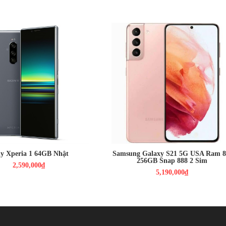
00₫
: 6.5", 4K
5,190,000₫
droid 9.0
Màn hình:
Dynamic AMOLED 2X
ap 855
6.2"
Full HD+
GB / ROM : 64GB
HĐH: Android 12
: 3 Camera 12MPX
CPU : Snap 888 nhân
330 MAH
RAM: 8GB / Bộ nhớ trong: 128GB
CAMERA : Chính 12 MP & Phụ 64
MP, 12 MP
PIN : 4000MAH
y Xperia 1 64GB Nhật
Samsung Galaxy S21 5G USA Ram 
256GB Snap 888 2 Sim
2,590,000₫
5,190,000₫
mạnh mẽ hơn so với
Snap 8 gen 2
, RAM 256GB 12GB, RAM 512GB 12GB, RAM 1TB 16GB
;
mAh
hỗ trợ sạc
100W.