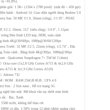
 là ~91,8%)
phân giải: 1.5K+ (1264 x 2780 pixel) (mật độ ~ 450 ppi)
điều hành : Android 14, Giao diện người dùng Realme 5.0
era Sau: 50 MP, f/1.9, 26mm (rộng), 1/1.95", PDAF,
S
P, f/2.2, 16mm, 112˚ (siêu rộng), 1/4.0", 1.12µm
 trưng Đèn flash LED kép, HDR, toàn cảnh
g hình 4K@30/60fps, 1080p@30/60/120fps
era Trước: 32 MP, f/2.5, 22mm (rộng), 1/2.74" ; Đặc
ng Toàn cảnh ; Băng hình 4K@30fps, 1080p@30fps
pset : Qualcomm Snapdragon 7+ Thế hệ 3 (4nm)
: Octa-core (1x2,8 GHz Cortex-A715 & 4x2,6 GHz
tex-A715 & 3x1,9 GHz Cortex-A510)
: Adreno 732
 / ROM : RAM 256GB 8GB ; UFS 4.0
trợ Sim : 2 Sim nano , Hỗ trợ mạng 5G
g nghệ bảo mật :Mở khoá vân tay dưới màn hình
 sắc : Bạc, Xanh
:
5500 mAh, không thể tháo rời
 100W có dây, 1-50% trong 12 phút (được quảng cáo)