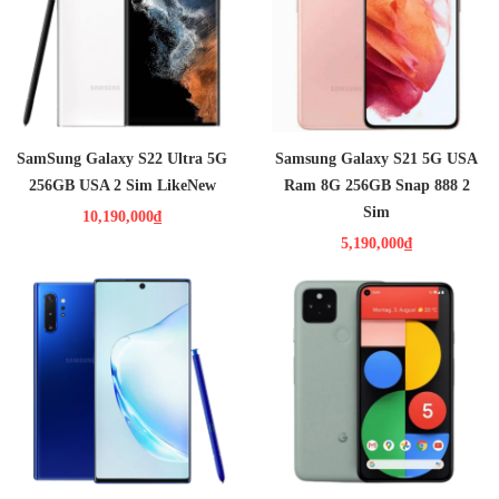
chuyên gia.Khung viền và 4 góc được bo cong cực kỳ mềm mại
Màn hình:
Dynamic AMOLED 2X
6.2"
Full HD+
nên có thể mang đến cho bạn một trải nghiệm cầm nắm cực kỳ
HĐH: Android 12
CPU : Snap 888 nhân
thoải mái.
RAM: 8GB / Bộ nhớ trong: 128GB
CAMERA : Chính 12 MP & Phụ 64
MP, 12 MP
PIN : 4000MAH
SamSung Galaxy S22 Ultra 5G
Samsung Galaxy S21 5G USA
256GB USA 2 Sim LikeNew
Ram 8G 256GB Snap 888 2
Sim
10,190,000₫
5,190,000₫
5,890,000₫
3,990,000₫
Màn hình: Dynamic AMOLED,
Màn hình: OLED, 90Hz, HDR10+
2
6.8", Quad HD+ (2K+)
; 6,0 inch, 87,6 cm
(tỷ lệ màn
HDH : Android 9.0 (Pie)
hình so với thân máy là ~85,9%
CPU : Exynos 9825 8 nhân
Độ phân giải : 1080 x 2340 pixel,
RAM : 12GB / ROM : 256GB
tỷ lệ 19,5: 9 (mật độ ~ 432 ppi)
CAMERA : 12-12 , 16 MPX /
Xây dựng : Mặt trước bằng kính
10MPX TOF 3D
(Gorilla Glass 6), mặt sau bằng
PIN : 4300MAH
nhôm, khung nhôm ; Chống
bụi/nước IP68