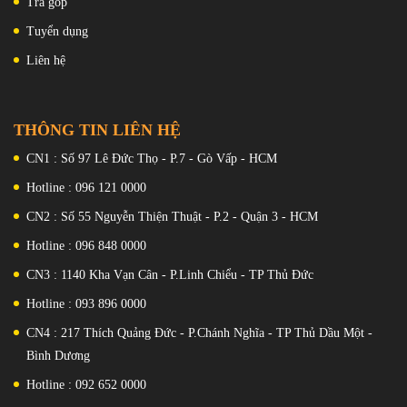
Trả góp
Tuyển dụng
Liên hệ
THÔNG TIN LIÊN HỆ
CN1 : Số 97 Lê Đức Thọ - P.7 - Gò Vấp - HCM
Màn hình có độ bao phủ gam màu 100% DCI-P3 với độ sâu
Hotline : 096 121 0000
màu 10 bit. Độ sáng 1900 nits (tối đa) . Ảnh minh họa
CN2 : Số 55 Nguyễn Thiện Thuật - P.2 - Quận 3 - HCM
Hơn nữa, máy hỗ trợ công nghệ HDR10+, hiển thị 100% gam màu
DCI-P3 và độ sáng tối đa 1.900 nits cho phép tăng cường độ tương
Hotline : 096 848 0000
phản và gam màu rộng hơn. Điều này có nghĩa là nội dung HDR sẽ
CN3 : 1140 Kha Vạn Cân - P.Linh Chiểu - TP Thủ Đức
trông rực rỡ và năng động hơn, với độ sâu và chi tiết cao hơn ở cả
Hotline : 093 896 0000
vùng sáng và vùng tối.
CN4 : 217 Thích Quảng Đức - P.Chánh Nghĩa - TP Thủ Dầu Một -
Bình Dương
Hotline : 092 652 0000