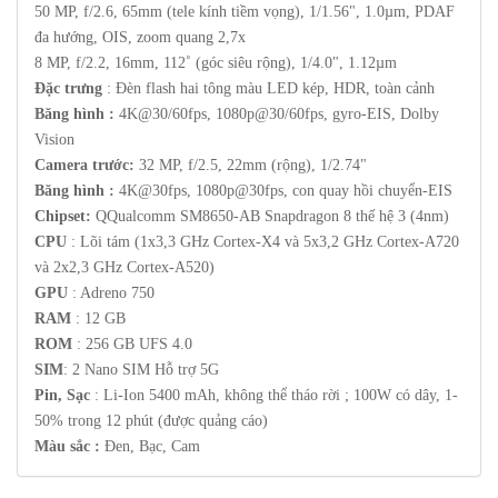
50 MP, f/2.6, 65mm (tele kính tiềm vọng), 1/1.56", 1.0µm, PDAF
đa hướng, OIS, zoom quang 2,7x
8 MP, f/2.2, 16mm, 112˚ (góc siêu rộng), 1/4.0", 1.12µm
Đặc trưng
: Đèn flash hai tông màu LED kép, HDR, toàn cảnh
Băng hình :
4K@30/60fps, 1080p@30/60fps, gyro-EIS, Dolby
Vision
Camera trước:
32 MP, f/2.5, 22mm (rộng), 1/2.74"
Băng hình :
4K@30fps, 1080p@30fps, con quay hồi chuyển-EIS
Chipset:
QQualcomm SM8650-AB Snapdragon 8 thế hệ 3 (4nm)
CPU
: Lõi tám (1x3,3 GHz Cortex-X4 và 5x3,2 GHz Cortex-A720
và 2x2,3 GHz Cortex-A520)
GPU
: Adreno 750
RAM
: 12 GB
ROM
: 256 GB UFS 4.0
SIM
: 2 Nano SIM Hỗ trợ 5G
Pin, Sạc
: Li-Ion 5400 mAh, không thể tháo rời ; 100W có dây, 1-
50% trong 12 phút (được quảng cáo)
Màu sắc :
Đen, Bạc, Cam