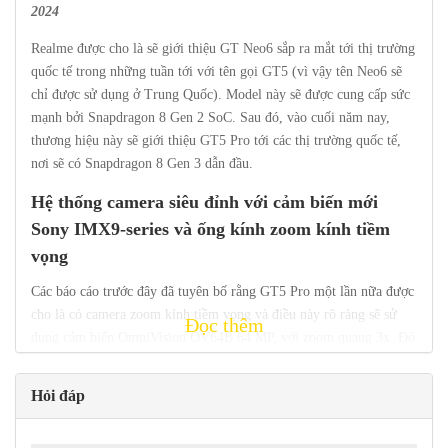
2024
Realme được cho là sẽ giới thiệu GT Neo6 sắp ra mắt tới thị trường
quốc tế trong những tuần tới với tên gọi GT5 (vì vậy tên Neo6 sẽ
chỉ được sử dụng ở Trung Quốc). Model này sẽ được cung cấp sức
mạnh bởi Snapdragon 8 Gen 2 SoC. Sau đó, vào cuối năm nay,
thương hiệu này sẽ giới thiệu GT5 Pro tới các thị trường quốc tế,
nơi sẽ có Snapdragon 8 Gen 3 dẫn đầu.
Hệ thống camera siêu đỉnh với cảm biến mới
Sony IMX9-series
và ống kính zoom kính tiềm
vọng
Các báo cáo trước đây đã tuyên bố rằng GT5 Pro một lần nữa được
cho là có camera zoom kính tiềm vọng và điều này rõ ràng sẽ sử
Đọc thêm
dụng cảm biến OmniVision OV64B 64 MP, với zoom quang 3x. Đó
không phải là mức thu phóng quang học nhiều như chúng ta thường
sử dụng từ kính tiềm vọng như chúng thường sử dụng với 5x hoặc
Hỏi đáp
10x.