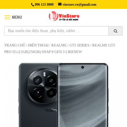
096 121 0000
viostore.vn@gmail.com
MENU
TRANG CHỦ
/
ĐIỆN THOẠI
/
REALME
/
GT5 SERIES
/ REALME GT5
PRO 5G (12GB|256GB) SNAP 8 GEN 3 LIKENEW