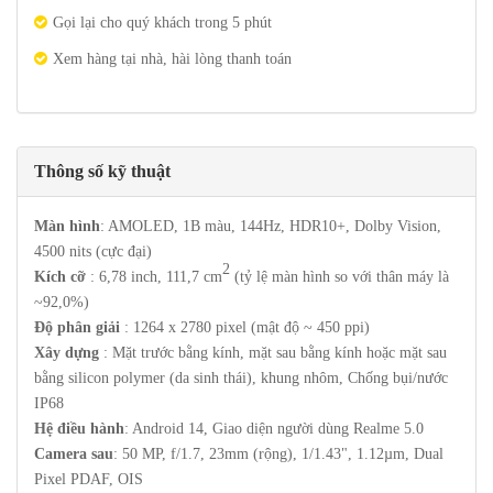
Gọi lại cho quý khách trong 5 phút
Xem hàng tại nhà, hài lòng thanh toán
Thông số kỹ thuật
Màn hình
: AMOLED, 1B màu, 144Hz, HDR10+, Dolby Vision,
4500 nits (cực đại)
2
Kích cỡ
: 6,78 inch, 111,7 cm
(tỷ lệ màn hình so với thân máy là
~92,0%)
Độ phân giải
: 1264 x 2780 pixel (mật độ ~ 450 ppi)
Xây dựng
: Mặt trước bằng kính, mặt sau bằng kính hoặc mặt sau
bằng silicon polymer (da sinh thái), khung nhôm, Chống bụi/nước
IP68
Hệ điều hành
: Android 14, Giao diện người dùng Realme 5.0
Camera sau
: 50 MP, f/1.7, 23mm (rộng), 1/1.43", 1.12µm, Dual
Pixel PDAF, OIS