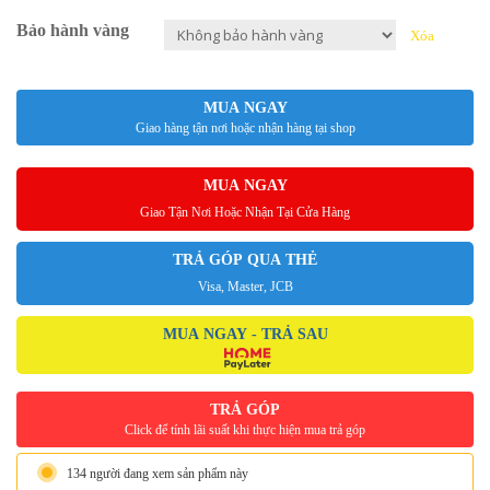
Bảo hành vàng
Xóa
MUA NGAY
Giao hàng tận nơi hoặc nhận hàng tại shop
MUA NGAY
Giao Tận Nơi Hoặc Nhận Tại Cửa Hàng
TRẢ GÓP QUA THẺ
Visa, Master, JCB
MUA NGAY - TRẢ SAU
TRẢ GÓP
Click để tính lãi suất khi thực hiện mua trả góp
134 người đang xem sản phẩm này