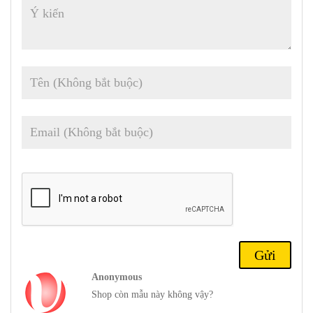
Cảm biến Sony IMX9 series . Ảnh mô tả
Theo như thông tin được tiết lộ, Camera chính 50 MP với OIS, 8
MP siêu rộng, 2 Camera macro MP . Trên camera chính của Realme
GT 5 Pro sẽ được trang bị cảm biến Sony IMX9 series, kích thước
cảm biến 1/1,4 inch có hỗ trợ OIS. Người ta suy đoán rằng OnePlus
12 cũng sẽ có cùng camera zoom chính và kính tiềm vọng như vậy.
Tuy nhiên, GT 5 Pro sẽ thiếu các tối ưu hóa của Hasselblad, tính
năng này sẽ có trên OnePlus 12.Điều này không có gì ngạc nhiên vì
Anonymous
Oppo, OnePlus và Realme thực sự rất thân thiết .
Shop còn mẫu này không vậy?
Hiệu năng mạnh mẽ với Chipset mới