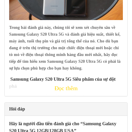
Trong bài đánh giá này, chúng tôi sẽ xem xét chuyên sâu về
Samsung Galaxy S20 Ultra 5G và đánh giá hiệu suất, thiết kế,
máy ảnh, tuổi thọ pin và giá trị tổng thể của nó. Cho dù bạn
đang ở trên thị trường cho một chiếc điện thoại mới hoặc chỉ
tò mò về điện thoại thông minh hàng đầu mới nhất, hãy đọc
tiếp để tìm hiểu xem Samsung Galaxy S20 Ultra 5G có phải là
sự lựa chọn phù hợp cho bạn hay không.
Samsung Galaxy
S20 Ultra 5G Siêu phẩm của sự đột
phá
Đọc thêm
Samsung Galaxy S20 Ultra 5G là một điện thoại thông minh cao
cấp đã tạo ra rất nhiều tiếng vang trong cộng đồng công nghệ. Điện
Hỏi đáp
thoại tự hào có các tính năng hàng đầu cung cấp một định nghĩa
mới cho từ ‘flagship’. Với
màn hình Dynamic AMOLED
6,9 inch
Hãy là người đầu tiên đánh giá cho “Samsung Galaxy
của nó, điện thoại mang đến một trải nghiệm xem đắm chìm mà
chắc chắn sẽ để lại cho bạn say mê. Hơn nữa, thiết bị này hỗ trợ tốc
S20 Ultra 5G 12GB|128GB USA”