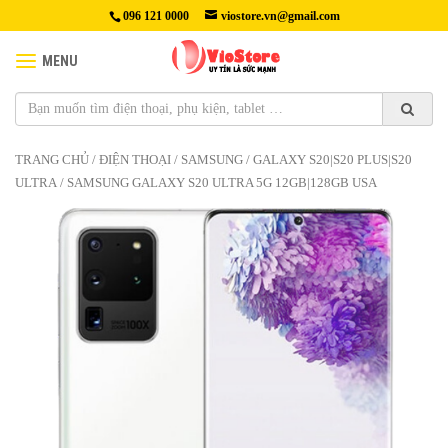
096 121 0000
viostore.vn@gmail.com
MENU
TRANG CHỦ
/
ĐIỆN THOẠI
/
SAMSUNG
/
GALAXY S20|S20 PLUS|S20
ULTRA
/ SAMSUNG GALAXY S20 ULTRA 5G 12GB|128GB USA