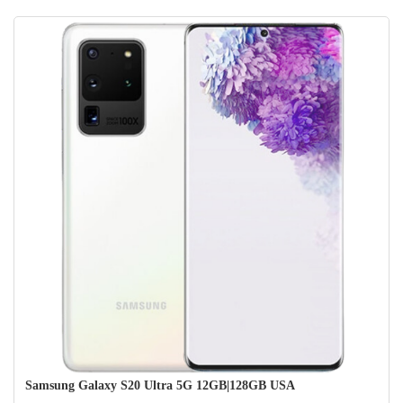
Samsung Galaxy S20 Ultra 5G được cung cấp bởi một bộ xử lý
Qualcomm Snapdragon 865
được kết hợp với 12GB RAM. Điện
thoại chạy trên Android 10 với một giao diện người dùng 2.5 của
Samsung trên đầu trang của nó. Đối với máy ảnh, Samsung Galaxy
S20 Ultra 5G tự hào về thiết lập camera quad-camera bao gồm một
máy ảnh chính lớn 108 megapixel, ống kính tele 48 megapixel, ống
kính siêu rộng 12 megapixel và cảm biến độ sâu. Thiết lập này đảm
bảo bạn có được những tấm ảnh đẹp nhất có thể với nhiều chi tiết,
đặc biệt là trong điều kiện thiếu sáng.
Samsung Galaxy S20 Ultra 5G 12GB|128GB USA