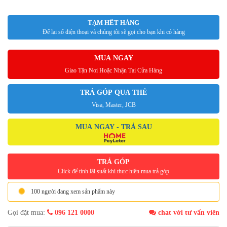
TẠM HẾT HÀNG
Để lại số điện thoại và chúng tôi sẽ gọi cho bạn khi có hàng
MUA NGAY
Giao Tận Nơi Hoặc Nhận Tại Cửa Hàng
TRẢ GÓP QUA THẺ
Visa, Master, JCB
MUA NGAY - TRẢ SAU
TRẢ GÓP
Click để tính lãi suất khi thực hiện mua trả góp
100 người đang xem sản phẩm này
Gọi đặt mua:
096 121 0000
chat với tư vấn viên