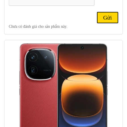
aptX; NFC; Cổng hồng ngoại.
Misc:
Đầu đọc dấu vân tay (dưới màn hình, quang học); loa âm
thanh nổi.
Chưa có đánh giá cho sản phẩm này.
Điện thoại vivo iqoo 12 5G và iqoo 12 pro sở hữu
thiết kế tinh tế , sang trọng.
IQOO 12
có kích thước 163,2 x 75,9 x 8,1 mm và nặng khoảng
204 gram – phù hợp với hầu hết các điện thoại thông minh 6,8 inch
hiện nay. Mặt trước của iQOO 12 được phủ một tấm kính phẳng,
trong khi mặt sau có tấm kính hơi cong có nguồn gốc khác.