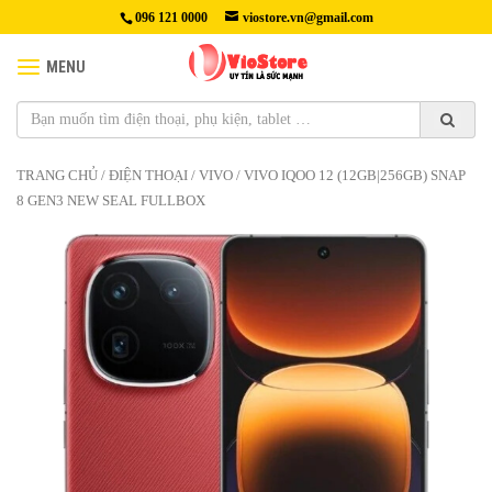
096 121 0000
viostore.vn@gmail.com
MENU
TRANG CHỦ
/
ĐIỆN THOẠI
/
VIVO
/ VIVO IQOO 12 (12GB|256GB) SNAP
8 GEN3 NEW SEAL FULLBOX