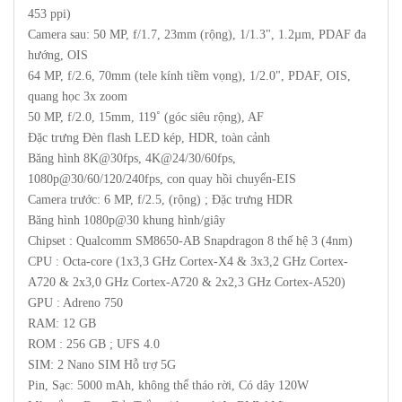
453 ppi)
Camera sau: 50 MP, f/1.7, 23mm (rộng), 1/1.3", 1.2µm, PDAF đa
hướng, OIS
64 MP, f/2.6, 70mm (tele kính tiềm vọng), 1/2.0", PDAF, OIS,
quang học 3x zoom
50 MP, f/2.0, 15mm, 119˚ (góc siêu rộng), AF
Đặc trưng Đèn flash LED kép, HDR, toàn cảnh
Băng hình 8K@30fps, 4K@24/30/60fps,
1080p@30/60/120/240fps, con quay hồi chuyển-EIS
Camera trước: 6 MP, f/2.5, (rộng) ; Đặc trưng HDR
Băng hình 1080p@30 khung hình/giây
Chipset : Qualcomm SM8650-AB Snapdragon 8 thế hệ 3 (4nm)
CPU : Octa-core (1x3,3 GHz Cortex-X4 & 3x3,2 GHz Cortex-
A720 & 2x3,0 GHz Cortex-A720 & 2x2,3 GHz Cortex-A520)
GPU : Adreno 750
RAM: 12 GB
ROM : 256 GB ; UFS 4.0
SIM: 2 Nano SIM Hỗ trợ 5G
Pin, Sạc: 5000 mAh, không thể tháo rời, Có dây 120W