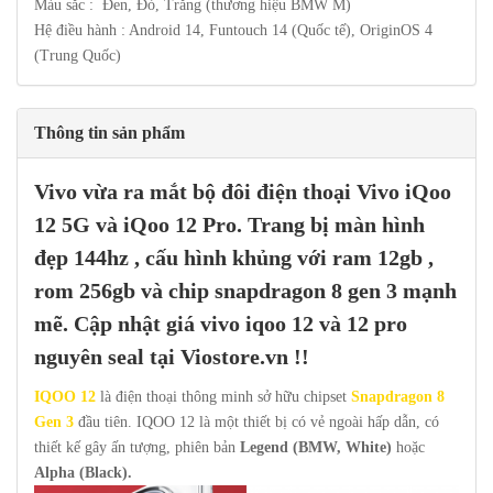
Màu sắc : Đen, Đỏ, Trắng (thương hiệu BMW M)
Hệ điều hành : Android 14, Funtouch 14 (Quốc tế), OriginOS 4
(Trung Quốc)
Thông tin sản phẩm
Vivo
vừa ra mắt bộ đôi điện thoại
Vivo iQoo
12 5G
và
iQoo 12 Pro
. Trang bị màn hình
đẹp 144hz , cấu hình khủng với ram 12gb ,
rom 256gb và chip snapdragon 8 gen 3 mạnh
mẽ. Cập nhật giá vivo iqoo 12 và 12 pro
nguyên seal tại
Viostore.vn
!!
IQOO 12
là điện thoại thông minh sở hữu chipset
Snapdragon 8
Gen 3
đầu tiên. IQOO 12 là một thiết bị có vẻ ngoài hấp dẫn, có
thiết kế gây ấn tượng, phiên bản
Legend (BMW, White)
hoặc
Alpha (Black).