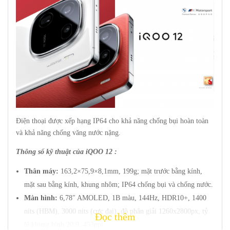
Điện thoại được xếp hạng IP64 cho khả năng chống bụi hoàn toàn
và khả năng chống văng nước nặng.
Thông số kỹ thuật của iQOO 12 :
Thân máy:
163,2×75,9×8,1mm, 199g; mặt trước bằng kính,
mặt sau bằng kính, khung nhôm; IP64 chống bụi và chống nước.
Màn hình:
6,78″ AMOLED, 1B màu, 144Hz, HDR10+, 1400
nits (HBM), 3000 nits (cực đại), độ phân giải 1260x2800px, tỷ
Đọc thêm
lệ khung hình 20:9, 453ppi.