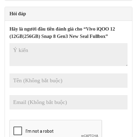
Chipset:
Qualcomm SM8650-AB Snapdragon 8 Gen 3 (4 nm):
Octa-core (1×3,3 GHz Cortex-X4 & 5×3,2 GHz Cortex-A720 &
Hỏi đáp
2×2,3 GHz Cortex-A520); Adreno750.
Hãy là người đầu tiên đánh giá cho “Vivo iQOO 12
Bộ nhớ:
RAM 256GB 12GB, RAM 512GB 16GB, RAM 1TB
(12GB|256GB) Snap 8 Gen3 New Seal Fullbox”
16GB; UFS 4.0.
Hệ điều hành/Phần mềm:
Android 14, Funtouch 14 (Quốc tế),
OriginOS 4 (Trung Quốc).
Camera sau:
Wide (chính)
: 50 MP, f/1.7, 23mm, 1/1.3″,
1.2µm, PDAF, OIS;
Tele
: 64 MP, f/2.6, 70mm, 1/2.0″, PDAF,
OIS, 3x zoom quang học.
Góc siêu rộng:
50 MP, f/2.0, 15mm,
119˚, AF.
Camera trước:
16 MP, f/2.5, (rộng).
Quay video:
Camera sau
: 8K@30fps, 4K@24/30/60fps,
1080p@30/60/120/240fps, gyro-EIS;
Camera trước
:
1080p@30fps, gyro-EIS.
Pin:
5000mAh; Có dây 120W.
Kết nối:
5G; Hai SIM; Wi-Fi 7; BT 5.4, aptX HD, thích ứng