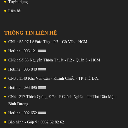
Tuyển dụng
Pin : Li-Po 4500 mAh, không thể
vòng kim loại trang trí màu xám với hai lớp hoa văn họa tiết.
tháo rời
Liên hệ
Sạc : 67W có dây, PD3.0, QC4,
100% trong 39 phút (được quảng
cáo)
không dây 50W, 100% trong 53
phút (được quảng cáo)
THÔNG TIN LIÊN HỆ
không dây đảo ngược 10W
CN1 : Số 97 Lê Đức Thọ - P.7 - Gò Vấp - HCM
Hotline : 096 121 0000
CN2 : Số 55 Nguyễn Thiện Thuật - P.2 - Quận 3 - HCM
Hotline : 096 848 0000
CN3 : 1140 Kha Vạn Cân - P.Linh Chiểu - TP Thủ Đức
Khung phẳng ở tất cả các cạnh nhưng kết thúc bằng một độ cong
Hotline : 093 896 0000
nhẹ từng được gọi là hình dạng 2D. Không có sự chuyển đổi đột
ngột theo cách này và điện thoại có cảm giác tự nhiên khi cầm trên
CN4 : 217 Thích Quảng Đức - P.Chánh Nghĩa - TP Thủ Dầu Một -
tay bạn.
Bình Dương
Mặt trước là nơi có tấm nền E7 AMOLED 6,78 inch, có độ phân
Hotline : 092 652 0000
giải, tốc độ làm mới và độ sáng cao. Nó trông tuyệt đẹp và cảm
Bảo hành - Góp ý : 0962 62 82 62
thấy vô cùng mượt mà.