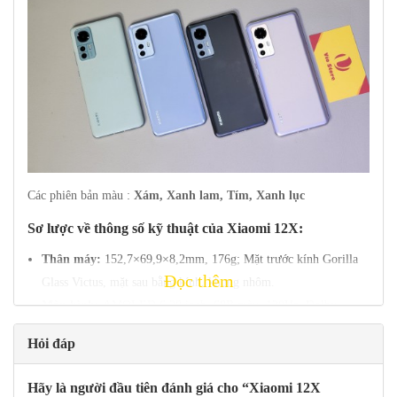
Các phiên bản màu :
Xám, Xanh lam, Tím, Xanh lục
Sơ lược về thông số kỹ thuật của
Xiaomi 12
X:
Thân máy:
152,7×69,9×8,2mm, 176g; Mặt trước kính Gorilla
Đọc thêm
Glass Victus, mặt sau bằng kính, khung nhôm.
Màn hình:
AMOLED 6,28 inch, 68B màu, 120Hz, Dolby
Vision, HDR10+, 1100 nits (cực đại), độ phân giải
Hỏi đáp
1080x2400px, tỷ lệ khung hình 20:9, 419ppi.
Chipset:
Qualcomm SM8250-AC Snapdragon 870 5G (7 nm):
Hãy là người đầu tiên đánh giá cho “Xiaomi 12X