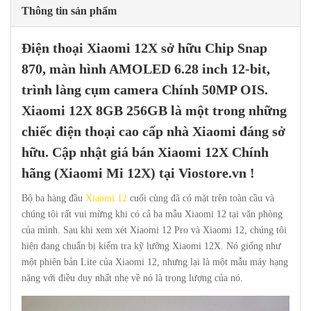
Thông tin sản phẩm
Điện thoại
Xiaomi 12X
sở hữu Chip
Snap
870
, màn hình AMOLED 6.28 inch 12-bit,
trình làng cụm camera Chính 50MP OIS.
Xiaomi 12X 8GB 256GB là một trong những
chiếc điện thoại cao cấp nhà
Xiaomi
đáng sở
hữu.
Cập nhật giá bán
Xiaomi 12X Chính
hãng (Xiaomi Mi 12X)
tại
Viostore.vn
!
Bộ ba hàng đầu
Xiaomi 12
cuối cùng đã có mặt trên toàn cầu và
chúng tôi rất vui mừng khi có cả ba mẫu Xiaomi 12 tại văn phòng
của mình. Sau khi xem xét Xiaomi 12 Pro và Xiaomi 12, chúng tôi
hiện đang chuẩn bị kiểm tra kỹ lưỡng Xiaomi 12X. Nó giống như
một phiên bản Lite của Xiaomi 12, nhưng lại là một mẫu máy hạng
nặng với điều duy nhất nhẹ về nó là trọng lượng của nó.