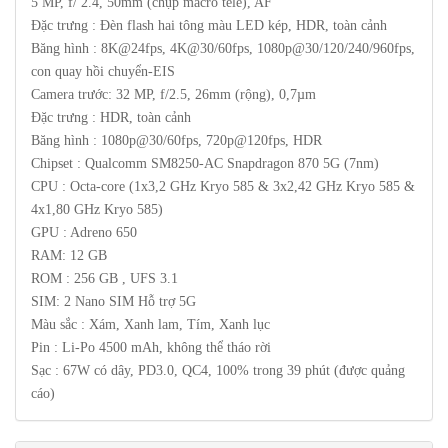
5 MP, f/ 2.4, 50mm (chụp macro tele), AF
Đặc trưng : Đèn flash hai tông màu LED kép, HDR, toàn cảnh
Băng hình : 8K@24fps, 4K@30/60fps, 1080p@30/120/240/960fps,
con quay hồi chuyển-EIS
Camera trước: 32 MP, f/2.5, 26mm (rộng), 0,7µm
Đặc trưng : HDR, toàn cảnh
Băng hình : 1080p@30/60fps, 720p@120fps, HDR
Chipset : Qualcomm SM8250-AC Snapdragon 870 5G (7nm)
CPU : Octa-core (1x3,2 GHz Kryo 585 & 3x2,42 GHz Kryo 585 &
4x1,80 GHz Kryo 585)
GPU : Adreno 650
RAM: 12 GB
ROM : 256 GB , UFS 3.1
SIM: 2 Nano SIM Hỗ trợ 5G
Màu sắc : Xám, Xanh lam, Tím, Xanh lục
Pin : Li-Po 4500 mAh, không thể tháo rời
Sạc : 67W có dây, PD3.0, QC4, 100% trong 39 phút (được quảng
cáo)