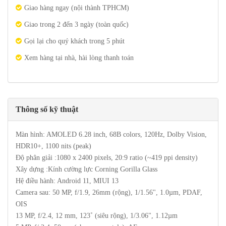
Giao hàng ngay (nội thành TPHCM)
Giao trong 2 đến 3 ngày (toàn quốc)
Gọi lại cho quý khách trong 5 phút
Xem hàng tại nhà, hài lòng thanh toán
Thông số kỹ thuật
Màn hình: AMOLED 6.28 inch, 68B colors, 120Hz, Dolby Vision,
HDR10+, 1100 nits (peak)
Độ phân giải :1080 x 2400 pixels, 20:9 ratio (~419 ppi density)
Xây dựng :Kính cường lực Corning Gorilla Glass
Hệ điều hành: Android 11, MIUI 13
Camera sau: 50 MP, f/1.9, 26mm (rộng), 1/1.56", 1.0µm, PDAF,
OIS
13 MP, f/2.4, 12 mm, 123˚ (siêu rộng), 1/3.06", 1.12µm