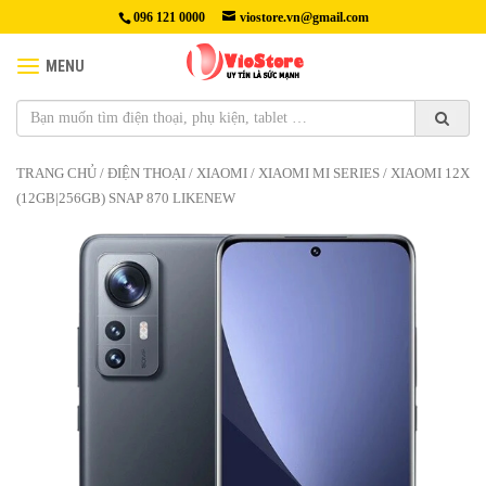
096 121 0000
viostore.vn@gmail.com
MENU
TRANG CHỦ
/
ĐIỆN THOẠI
/
XIAOMI
/
XIAOMI MI SERIES
/ XIAOMI 12X
(12GB|256GB) SNAP 870 LIKENEW