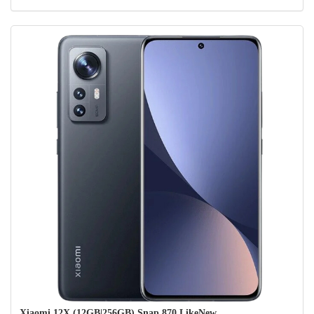
nhẹ , sang trọng
Siêu phẩm
X
iaomi 12X
là một chiếc điện thoại thông minh cực kỳ
nhỏ gọn và nhẹ, sẽ là một sản phẩm gây nhức mắt (và đau tay)
trong năm 2022 này. Chúng tôi luôn là người hâm mộ kiểu dáng
này và không bao giờ bỏ lỡ cơ hội sở hữu một chiếc điện thoại có
kích thước hợp lý trong tay và trong túi của mình
.
Rõ ràng, 12X giống hệt Xiaomi 12 về mọi thứ ngoại trừ
chipset. Điều này có nghĩa là nó có kích thước, trọng lượng và
thậm chí cả màu sắc bằng nhau. Chúng ta không thể không coi
Xiaomi 12 là chiếc điện thoại dự phòng của bộ ba – nó hiện có
phần cứng mạnh nhất trong một thân máy nhỏ và có màn hình
1080p. Và hãy đối mặt với nó – đó là một sự quá mức cần thiết, và
tệ hơn nữa, đó là một sự bóp nghẹt. Nó giống như việc đặt động cơ
Ferrari vào một chiếc Beetle.
Xiaomi 12X (12GB|256GB) Snap 870 LikeNew