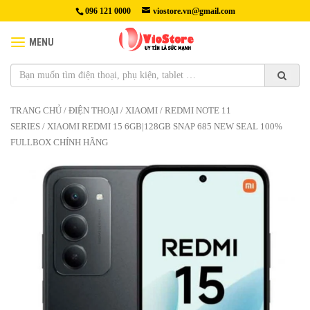
096 121 0000
viostore.vn@gmail.com
MENU
TRANG CHỦ
/
ĐIỆN THOẠI
/
XIAOMI
/
REDMI NOTE 11
SERIES
/ XIAOMI REDMI 15 6GB|128GB SNAP 685 NEW SEAL 100%
FULLBOX CHÍNH HÃNG