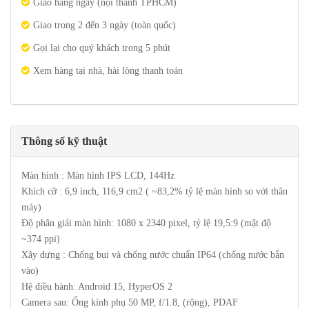
Giao hàng ngay (nội thành TPHCM)
Giao trong 2 đến 3 ngày (toàn quốc)
Gọi lại cho quý khách trong 5 phút
Xem hàng tại nhà, hài lòng thanh toán
Thông số kỹ thuật
Màn hình : Màn hình IPS LCD, 144Hz
Khích cỡ : 6,9 inch, 116,9 cm2 ( ~83,2% tỷ lệ màn hình so với thân
máy)
Độ phân giải màn hình: 1080 x 2340 pixel, tỷ lệ 19,5:9 (mật độ
~374 ppi)
Xây dựng : Chống bụi và chống nước chuẩn IP64 (chống nước bắn
vào)
Hệ điều hành: Android 15, HyperOS 2
Camera sau: Ống kính phụ 50 MP, f/1.8, (rộng), PDAF