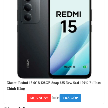
luôn sẵn sàng sử dụng nhanh chóng.
Tóm lại,
Xiaomi Redmi 15
là một chiếc điện thoại thông minh tầm
trung nổi bật với sự đổi mới, hiệu năng và chất lượng. Với thiết kế
hiện đại, thông số kỹ thuật tiên tiến và
trải
nghiệm người dùng
toàn diện, thiết bị đáp ứng nhu cầu của những người dùng khó tính
nhất. Nếu bạn đang tìm kiếm một chiếc điện thoại thông minh
mạnh mẽ và đáng tin cậy,
Xiaomi Redmi 15
là lựa chọn hoàn hảo
dành cho bạn.
Xiaomi Redmi 15 6GB|128GB Snap 685 New Seal 100% Fullbox
Chính Hãng
hoặc
MUA NGAY
TRẢ GÓP