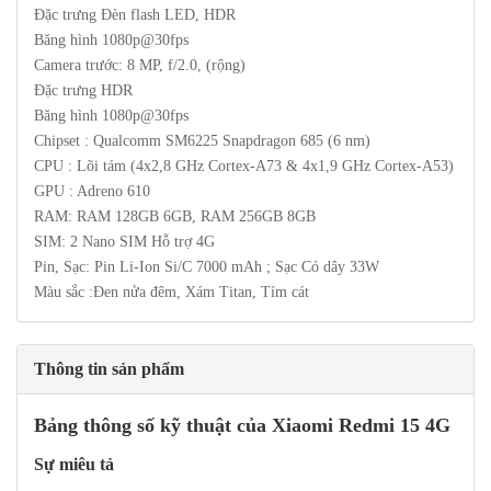
Đặc trưng Đèn flash LED, HDR
Băng hình 1080p@30fps
Camera trước: 8 MP, f/2.0, (rộng)
Đặc trưng HDR
Băng hình 1080p@30fps
Chipset : Qualcomm SM6225 Snapdragon 685 (6 nm)
CPU : Lõi tám (4x2,8 GHz Cortex-A73 & 4x1,9 GHz Cortex-A53)
GPU : Adreno 610
RAM: RAM 128GB 6GB, RAM 256GB 8GB
SIM: 2 Nano SIM Hỗ trợ 4G
Pin, Sạc: Pin Li-Ion Si/C 7000 mAh ; Sạc Có dây 33W
Màu sắc :Đen nửa đêm, Xám Titan, Tím cát
Thông tin sản phẩm
Bảng thông số kỹ thuật của Xiaomi Redmi 15 4G
Sự miêu tả