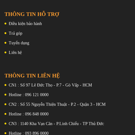
GPU
dây 50W
: Adreno 750
Màu sắc:
RAM:
THÔNG TIN HỖ TRỢ
Xanh bạc hà, Đen và Trắng, Xanh
12 GB
Lamborgini, Đen Lamborgini
Rom
Điều kiện bảo hành
: 256 GB
SIM:
2 Nano SIM Hỗ trợ 5G
Trả góp
Pin, Sạc:
Li-Po 5000 mAh , không thể tháo
Tuyển dụng
rời ; 120W có dây, PD3.0, QC3+,
100% trong 18 phút (được quảng
Liên hệ
cáo)
Màu sắc:
Đen, Bạc, Xanh lam/Xanh lục,
Xanh lam Lamborgini, Vàng
Lamborgini
THÔNG TIN LIÊN HỆ
CN1 : Số 97 Lê Đức Thọ - P.7 - Gò Vấp - HCM
Hotline : 096 121 0000
CN2 : Số 55 Nguyễn Thiện Thuật - P.2 - Quận 3 - HCM
Hotline : 096 848 0000
CN3 : 1140 Kha Vạn Cân - P.Linh Chiểu - TP Thủ Đức
Hotline : 093 896 0000