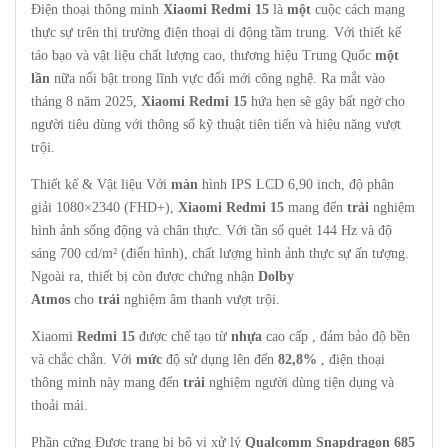
Điện thoại thông minh
Xiaomi Redmi 15
là
một
cuộc cách mạng
thực sự trên thị trường điện thoại di động tầm trung. Với thiết kế
táo bạo và vật liệu chất lượng cao, thương hiệu Trung Quốc
một
lần
nữa nổi bật trong lĩnh vực đổi mới công nghệ. Ra mắt vào
tháng 8 năm 2025,
Xiaomi Redmi 15
hứa hẹn sẽ gây bất ngờ cho
người tiêu dùng với thông số kỹ thuật tiên tiến và hiệu năng vượt
trội.
Thiết kế & Vật liệu Với
màn
hình IPS LCD 6,90 inch, độ phân
giải 1080×2340 (FHD+),
Xiaomi Redmi 15
mang đến
trải
nghiệm
hình ảnh sống động và chân thực. Với tần số quét 144 Hz và độ
sáng 700 cd/m² (điển hình), chất lượng hình ảnh thực sự ấn tượng.
Ngoài ra, thiết bị còn được chứng nhận
Dolby
Atmos
cho
trải
nghiệm âm thanh vượt trội.
Xiaomi
Redmi 15
được chế tạo từ
nhựa
cao cấp , đảm bảo độ bền
và chắc chắn. Với
mức
độ sử dụng lên đến
82,8%
, điện thoại
thông minh này mang đến
trải
nghiệm người dùng tiện dụng và
thoải mái.
Phần cứng Được trang bị bộ vi xử lý
Qualcomm Snapdragon 685