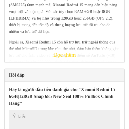
(SM6225)
6nm mạnh mẽ,
Xiaomi Redmi 15
mang đến hiệu năng
vượt trội và hiệu quả. Với các tùy chọn RAM
6GB
hoặc
8GB
(LPDDR4X) và bộ nhớ trong
128GB
hoặc
256GB
(UFS 2.2),
thiết bị mang đến tốc độ và
dung lượng
lưu trữ tối ưu cho đa
nhiệm và lưu trữ dữ liệu.
Ngoài ra,
Xiaomi Redmi 15
còn hỗ trợ
lưu trữ ngoài
thông qua
thẻ nhớ MicroSD trong khe cắm thẻ nhớ, đảm bảo thêm không gian
Đọc thêm
lưu trữ cho ảnh, video và ứng dụng. Với
điểm số
AnTuTu
(v10)
ấn tượng lên đến 338.000 , chiếc điện thoại thông minh này mang
đến hiệu năng đỉnh cao trên mọi tác vụ.
Hỏi đáp
Để đảm bảo an toàn dữ liệu người dùng,
Xiaomi Redmi 15
được
trang bị cảm biến vân tay ở cạnh bên. Ngoài ra, điện thoại thông
Hãy là người đầu tiên đánh giá cho “Xiaomi Redmi 15
minh này còn được trang bị
hệ thống tản nhiệt
hiệu quả , giúp
6GB|128GB Snap 685 New Seal 100% Fullbox Chính
kiểm soát nhiệt độ của thiết bị ngay cả khi sử dụng nhiều.
Hãng”
Camera:
Xiaomi Redmi 15
sở hữu hệ thống
ba camera
cho phép
bạn ghi lại những khoảnh khắc đáng nhớ với độ chính xác và chất
lượng tuyệt vời. Camera chính 50.0MP với khẩu độ
f/1.8
và công