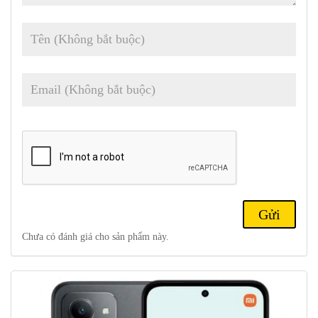
nghệ
ISOCELL
đảm bảo những bức ảnh sắc nét, chi tiết trong mọi
hoàn cảnh. Ngoài ra,
chế độ chân dung
với cảm biến chiều sâu
2.0MP và camera
tiêu chuẩn
0.3MP mang đến cho bạn những bức
ảnh chuyên nghiệp.
Về khả năng selfie,
Xiaomi Redmi 15
sở hữu
camera
trước 8.0MP
với khẩu độ
f/2.0
, đảm bảo những bức ảnh selfie hoàn hảo cho mọi
dịp. Với các tính năng chỉnh sửa và bộ lọc nâng cao, thiết bị mang
đến
trải
nghiệm hoàn hảo cho những người đam mê nhiếp ảnh.
Kết nối Với Bluetooth 5.1, hỗ trợ SIM kép,
NFC
và
hồng
ngoại
,
Xiaomi Redmi 15
cung cấp
đa
dạng tùy chọn kết nối để
đáp ứng nhu cầu của người dùng hiện đại. Với
kết
nối nhanh và ổn
định, điện thoại thông minh cho phép bạn chia sẻ tập tin, kết nối
phụ kiện và thanh toán một cách thuận tiện và an toàn.
Chưa có đánh giá cho sản phẩm này.
Pin: Pin của
Xiaomi Redmi 15
là một trong những điểm nhấn
chính, với
dung lượng
ấn tượng
7000mAh
. Thiết bị có khả năng
chịu được cường độ sử dụng cao suốt cả ngày, cho phép người dùng
tận hưởng trọn vẹn mọi tính năng mà không phải lo lắng về thời
lượng pin. Hơn nữa, hỗ trợ
sạc
nhanh 33.0W đảm bảo điện thoại