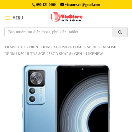
096 121 0000
viostore.vn@gmail.com
MENU
TRANG CHỦ
/
ĐIỆN THOẠI
/
XIAOMI
/
REDMI K SERIES
/ XIAOMI
REDMI K50 ULTRA 8GB|256GB SNAP 8+ GEN 1 LIKENEW