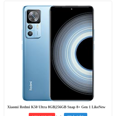
vẻ ngoài và cảm giác cao cấp. Máy được trang bị tấm kính cường
lực corning gorilla glass victus thế hệ mới nhất ở mặt trước và mặt
sau Kính cường lực Corning Gorilla Glass tiện dụng đảm bảo cảm
giác cầm nắm thoải mái, giúp bạn dễ dàng cầm và sử dụng lâu dài.
Thiết kế bo cong cạnh lưng , mỏng nhẹ hướng đến trải nghiệm
cầm nắm tốt cho người dùng.
Xiaomi Redmi K50 Ultra 8GB|256GB Snap 8+ Gen 1 LikeNew