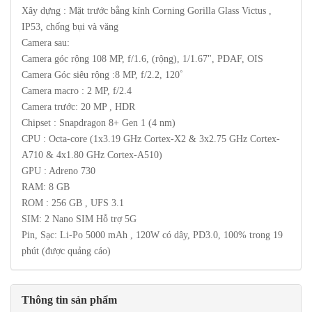
Xây dựng : Mặt trước bằng kính Corning Gorilla Glass Victus ,
IP53, chống bụi và văng
Camera sau:
Camera góc rộng 108 MP, f/1.6, (rộng), 1/1.67", PDAF, OIS
Camera Góc siêu rộng :8 MP, f/2.2, 120˚
Camera macro : 2 MP, f/2.4
Camera trước: 20 MP , HDR
Chipset : Snapdragon 8+ Gen 1 (4 nm)
CPU : Octa-core (1x3.19 GHz Cortex-X2 & 3x2.75 GHz Cortex-
A710 & 4x1.80 GHz Cortex-A510)
GPU : Adreno 730
RAM: 8 GB
ROM : 256 GB , UFS 3.1
SIM: 2 Nano SIM Hỗ trợ 5G
Pin, Sạc: Li-Po 5000 mAh , 120W có dây, PD3.0, 100% trong 19
phút (được quảng cáo)
Thông tin sản phẩm