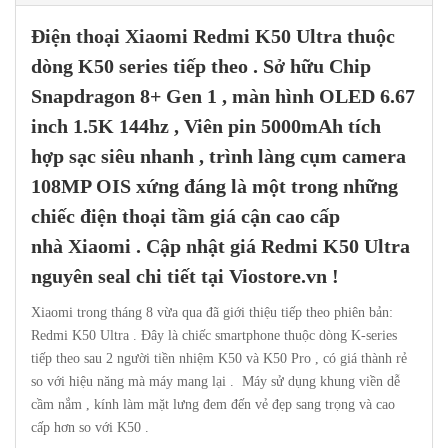
Điện thoại
Xiaomi Redmi K50 Ultra
thuộc
dòng
K50 series
tiếp theo . Sở hữu Chip
Snapdragon 8+ Gen 1 , màn hình OLED 6.67
inch 1.5K 144hz , Viên pin 5000mAh tích
hợp sạc siêu nhanh , trình làng cụm camera
108MP OIS xứng đáng là một trong những
chiếc điện thoại tầm giá cận cao cấp
nhà
Xiaomi
. Cập nhật giá Redmi K50 Ultra
nguyên seal chi tiết tại
Viostore.vn
!
Xiaomi trong tháng 8 vừa qua đã giới thiệu tiếp theo phiên bản:
Redmi K50 Ultra . Đây là chiếc smartphone thuộc dòng K-series
tiếp theo sau 2 người tiền nhiệm K50 và K50 Pro , có giá thành rẻ
so với hiệu năng mà máy mang lại . Máy sử dụng khung viền dễ
cầm nắm , kính làm mặt lưng đem đến vẻ đẹp sang trọng và cao
cấp hơn so với K50 .