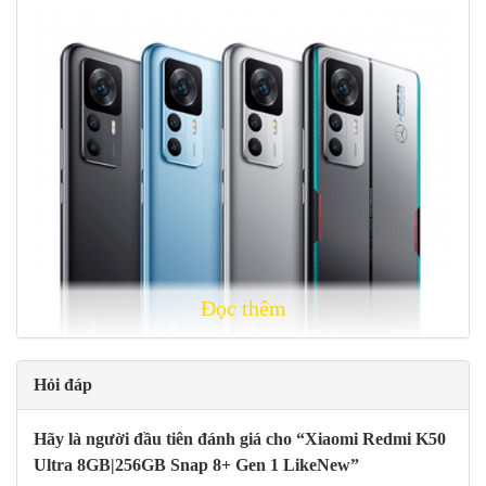
Đọc thêm
Hỏi đáp
Hãy là người đầu tiên đánh giá cho “Xiaomi Redmi K50
Các phiên bản màu trên
Redmi K50 Ultra
.
Có 3 tuỳ chọn màu sắc
Ultra 8GB|256GB Snap 8+ Gen 1 LikeNew”
cơ bản để người dùng lựa chọn là
Bạc, Đen, Xanh dương.