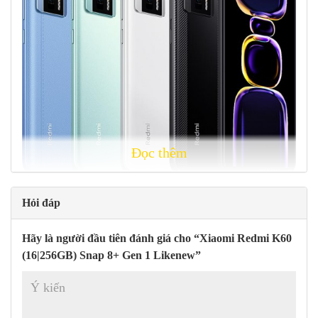
Đọc thêm
Các phiên bản màu :
Đen, Trắng, Xanh lam, Xanh lục
Hỏi đáp
Sơ lược về thông số kỹ thuật của
Xiaomi Redmi K60 :
Hãy là người đầu tiên đánh giá cho “Xiaomi Redmi K60
Thân máy:
162,8×75,4×8,6mm, 204g; Mặt trước bằng kính
(16|256GB) Snap 8+ Gen 1 Likenew”
(Gorilla Glass 5), mặt sau bằng kính, khung nhựa; IP53, chống
bụi và văng.
Màn hình:
6,67″ OLED, 68B màu, 120Hz, Dolby Vision,
HDR10+, 500 nits (typ), 1000 nits (HBM), 1400 nits (cực đại),