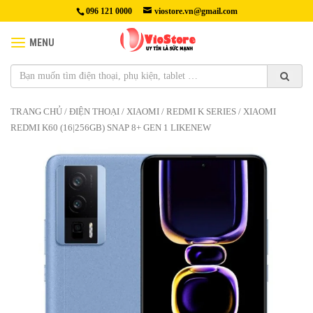
096 121 0000
viostore.vn@gmail.com
MENU
TRANG CHỦ
/
ĐIỆN THOẠI
/
XIAOMI
/
REDMI K SERIES
/ XIAOMI
REDMI K60 (16|256GB) SNAP 8+ GEN 1 LIKENEW