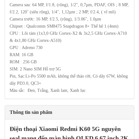
Camera sau: 64 MP, f/1.8, (rộng), 1/2", 0,7µm, PDAF, OIS ; 8 MP,
f/2.2, 120˚ (siêu rộng), 1/4", 1,12µm ; 2 MP, f/2.4, ( vĩ mô)
Camera trước: 16 MP, f/2.5, (rộng), 1/3.06", 1.0µm
Chipset : Qualcomm SM8475 Snapdragon 8+ Thế hệ 1 (4nm)
CPU : Lõi tám (1x3,0 GHz Cortex-X2 & 3x2,5 GHz Cortex-A710
& 4x1,80 GHz Cortex-A510)
GPU : Adreno 730
RAM: 16 GB
ROM : 256 GB
SIM: 2 Nano SIM Hỗ trợ 5G
Pin, Sạc:Li-Po 5500 mAh, không thể tháo rời; Có dây 67W, không
dây PD3.0, QC3+
Màu sắc: Đen, Trắng, Xanh lam, Xanh lục
Thông tin sản phẩm
Điện thoại
Xiaomi Redmi K60
5G
nguyên
seal mang đến màn hình OLED 6.67 inch 2K