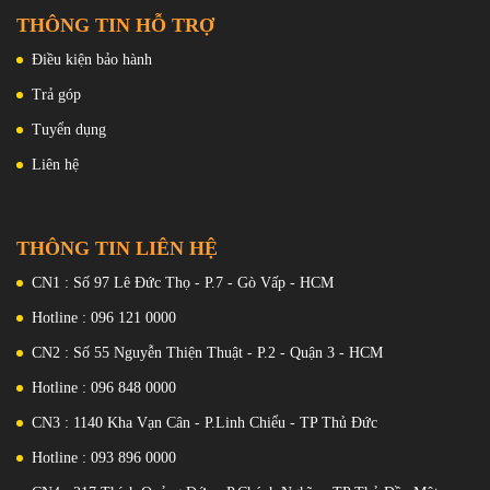
Lá Cây.
RAM:
THÔNG TIN HỖ TRỢ
12 GB
Rom
Điều kiện bảo hành
: 256 GB
SIM:
2 Nano SIM Hỗ trợ 5G
Trả góp
Pin, Sạc:
Li-Po 5000 mAh , không thể tháo
Tuyển dụng
rời ; 120W có dây, PD3.0, QC3+,
100% trong 18 phút (được quảng
Liên hệ
cáo)
Màu sắc:
Đen, Bạc, Xanh lam/Xanh lục,
Xanh lam Lamborgini, Vàng
Cạnh trên trang bị loa phụ , mic , và cảm biến hồng ngoại
Lamborgini
THÔNG TIN LIÊN HỆ
quen thuộc.
CN1 : Số 97 Lê Đức Thọ - P.7 - Gò Vấp - HCM
Hotline : 096 121 0000
CN2 : Số 55 Nguyễn Thiện Thuật - P.2 - Quận 3 - HCM
Hotline : 096 848 0000
CN3 : 1140 Kha Vạn Cân - P.Linh Chiểu - TP Thủ Đức
Hotline : 093 896 0000