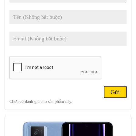
độ phân giải 1440x3200px, tỷ lệ khung hình 20:9, 526ppi.
Chipset:
Qualcomm SM8475 Snapdragon 8+ Gen 1 (4 nm):
Octa-core (1×3,0 GHz Cortex-X2 & 3×2,5 GHz Cortex-A710 &
4×1,80 GHz Cortex-A510); Adreno 730.
Bộ nhớ:
128GB 8GB; 256GB 8GB, 256GB 12GB, 256GB
16GB ; 512GB 12GB; 512GB 16GB; 1TB 16GB UFS 3.1.
HĐH/Phần mềm:
Android 13, MIUI 14
Camera sau:
Wide (chính)
: 64 MP, f/1.8, 1/2″, 0.7µm, PDAF,
OIS;
Góc siêu rộng
: 8 MP, f/2.2, 120˚, 1/4″, 1.12µm;
Cận
cảnh
: 2 MP, f/2.4.
Camera trước:
16 MP, f/2.5, (rộng), 1/3.06”, 1.0µm.
Quay video:
Camera sau
: 8K@24fps, 4K@30/60fps,
Chưa có đánh giá cho sản phẩm này.
1080p@30/60/120/240fps, gyro-EIS;
Camera trước
:
1080p@30/60fps.
Pin:
Li-Po 5500 mAh ; Có dây 67W, không dây PD3.0, QC3+ ,
50% trong 15 phút (được quảng cáo), 30W không dây, 50%
trong 32 phút (được quảng cáo).