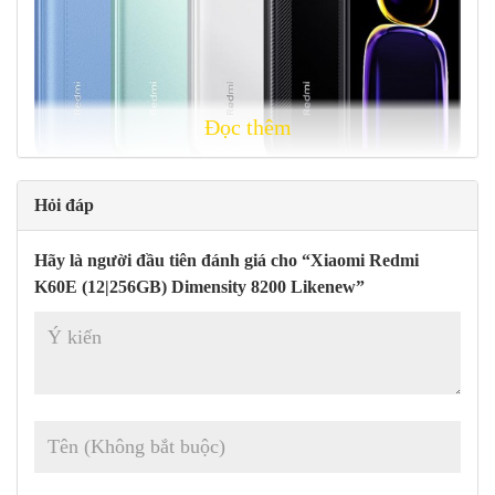
Đọc thêm
Các phiên bản màu :
Đen, Trắng, Xanh lam, Xanh lục
Hỏi đáp
Sơ lược về thông số kỹ thuật của
Xiaomi Redmi K60 :
Hãy là người đầu tiên đánh giá cho “Xiaomi Redmi
Thân máy:
163,1 x 76,2 x 8,5 mm (6,42 x 3,00 x 0,33 inch)
K60E (12|256GB) Dimensity 8200 Likenew”
Màn hình:
OLED, 120Hz, Dolby Vision, HDR10+, 1200 nits
2
(cao điểm), 6,67 inch, 107,4 cm
(tỷ lệ màn hình so với thân
máy là ~ 86,4%)
Chipset:
Mediatek 8200 (4 nm),CPU : Lõi tám (1×3,1 GHz
Cortex-A78 & 3×3,0 GHz Cortex-A78 & 4×2,0 GHz Cortex-
A55), GPU : Mali-G610 MC6
Bộ nhớ:
128GB 8GB; 256GB 8GB, 256GB 12GB, 256GB