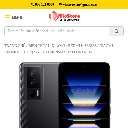
096 121 0000
viostore.vn@gmail.com
MENU
TRANG CHỦ
/
ĐIỆN THOẠI
/
XIAOMI
/
REDMI K SERIES
/ XIAOMI
REDMI K60E (12|256GB) DIMENSITY 8200 LIKENEW