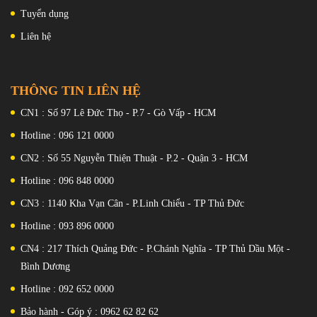
; Phiên bản lưng da sinh thái : Trắng
UFS 4.1
Tuyển dụng
; Xám ; Cam
SIM
: Nano SIM + Nano SIM
Hỗ trợ 5G
Liên hệ
Đặc Trưng
: Vân tay (dưới màn hình, quang
học), gia tốc kế, con quay hồi
chuyển, tiệm cận, la bàn
Pin, Sạc:
THÔNG TIN LIÊN HỆ
Li-Ion 7550mAh Sạc Công suất có
dây 90W, PD3.0, QC3+ 22,5W có
CN1 : Số 97 Lê Đức Thọ - P.7 - Gò Vấp - HCM
dây ngược
Màu sắc :
Hotline : 096 121 0000
Đen, Trắng, Xanh lá, Phiên bản
Harry Potter
CN2 : Số 55 Nguyễn Thiện Thuật - P.2 - Quận 3 - HCM
Cụm camera 3 ống kính xếp dọc đặt trong mô-đun hình chữ
Hotline : 096 848 0000
nhật lạ mắt nhưng hài hoà.
CN3 : 1140 Kha Vạn Cân - P.Linh Chiểu - TP Thủ Đức
Hotline : 093 896 0000
CN4 : 217 Thích Quảng Đức - P.Chánh Nghĩa - TP Thủ Dầu Một -
Bình Dương
Hotline : 092 652 0000
Bảo hành - Góp ý : 0962 62 82 62