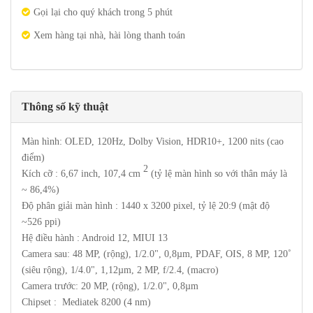
Gọi lại cho quý khách trong 5 phút
Xem hàng tại nhà, hài lòng thanh toán
Thông số kỹ thuật
Màn hình: OLED, 120Hz, Dolby Vision, HDR10+, 1200 nits (cao
điểm)
2
Kích cỡ : 6,67 inch, 107,4 cm
(tỷ lệ màn hình so với thân máy là
~ 86,4%)
Độ phân giải màn hình : 1440 x 3200 pixel, tỷ lệ 20:9 (mật độ
~526 ppi)
Hệ điều hành : Android 12, MIUI 13
Camera sau: 48 MP, (rộng), 1/2.0", 0,8µm, PDAF, OIS, 8 MP, 120˚
(siêu rộng), 1/4.0", 1,12µm, 2 MP, f/2.4, (macro)
Camera trước: 20 MP, (rộng), 1/2.0", 0,8µm
Chipset : Mediatek 8200 (4 nm)