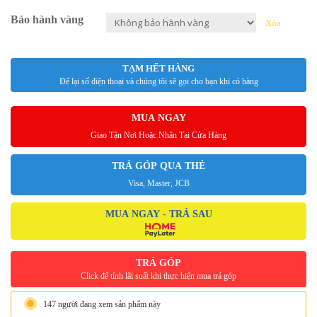
Bảo hành vàng
Xóa
TẠM HẾT HÀNG
Để lại số điện thoại và chúng tôi sẽ gọi cho bạn khi có hàng
MUA NGAY
Giao Tận Nơi Hoặc Nhận Tại Cửa Hàng
TRẢ GÓP QUA THẺ
Visa, Master, JCB
MUA NGAY - TRẢ SAU
TRẢ GÓP
Click để tính lãi suất khi thực hiện mua trả góp
147 người đang xem sản phẩm này