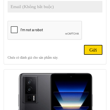
16GB ; 512GB 12GB; 512GB 16GB; 1TB 16GB UFS 3.1. 6,67
2
inch, 107,4 cm
HĐH/Phần mềm:
Android 13, MIUI 14,
Camera sau:
48 MP, (rộng), 1/2.0″, 0,8µm, PDAF, OIS, 8 MP,
120˚ (siêu rộng), 1/4.0″, 1,12µm, 2 MP, f/2.4, (macro)
Camera trước:
20 MP, (rộng), 1/2.0″, 0,8µm
Quay video:
4K@30fps, 1080p@30/60/120fps, 720p@960fps,
gyro-EIS
Pin:
Li-Po 5500 mAh, không thể tháo rời
Chưa có đánh giá cho sản phẩm này.
Kết nối:
5G; Hai SIM; Wi-Fi 6; BT 5.3; NFC; Cổng hồng
ngoại.
Misc:
Đầu đọc dấu vân tay (dưới màn hình, quang học); loa âm
thanh nổi.
Điện thoại Xiaomi Redmi K60E 5G sở hữu thiết
kế năng động thời thượng
Redmi K60e
có thiết kế đơn giản nhưng đầy tính thẩm mỹ thời