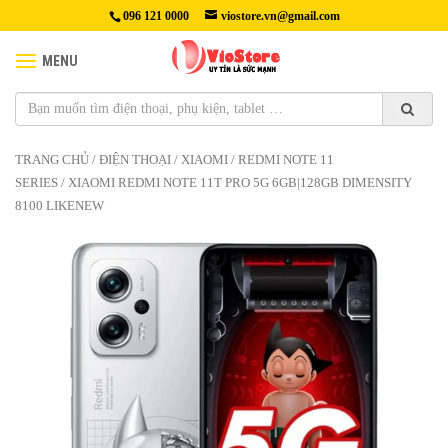
096 121 0000
viostore.vn@gmail.com
MENU
TRANG CHỦ
/
ĐIỆN THOẠI
/
XIAOMI
/
REDMI NOTE 11
SERIES
/ XIAOMI REDMI NOTE 11T PRO 5G 6GB|128GB DIMENSITY
8100 LIKENEW