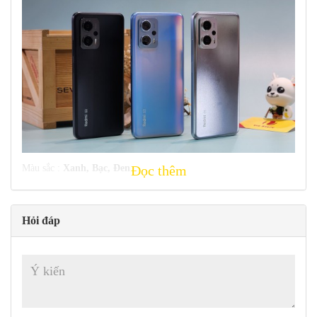
Đọc thêm
Màu sắc :
Xanh, Bạc, Đen
Sơ lược về thông số kỹ thuật của Xiaomi Redmi Note
11T Pro :
Hỏi đáp
Thân máy:
163,6 x 74,3 x 8,9 mm (6,44 x 2,93 x 0,35
inch) 200 g (7,05 oz) ; IP53, chống bụi và văng
Màn hình:
IPS LCD 6,6 inch , 144Hz, HDR10, Dolby Vision,
650 nits (typ) , độ phân giải 1080 x 2460 pixel (mật độ ~ 407
ppi)