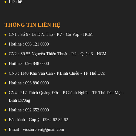
Liên hệ
THÔNG TIN LIÊN HỆ
CN1 : Số 97 Lê Đức Thọ - P.7 - Gò Vấp - HCM
Vân tay 1 chạm ở cạnh bên thân máy .
Hotline : 096 121 0000
CN2 : Số 55 Nguyễn Thiện Thuật - P.2 - Quận 3 - HCM
Redmi Note 11T Pro trang bị màn hình IPS LCD
kích thước 6.6 inch Full HD+
, tần số quét 144hz
Hotline : 096 848 0000
CN3 : 1140 Kha Vạn Cân - P.Linh Chiểu - TP Thủ Đức
Note 11T Pro
được trang bị tấm nền IPS LCD khả năng hiển thị
hơn 1 tỷ màu , có thể hiển thị tới một tỷ màu và độ phân giải Full-
Hotline : 093 896 0000
HD+ (1080 x 2460 pixel ). Màn hình cung cấp mật độ điểm ảnh
CN4 : 217 Thích Quảng Đức - P.Chánh Nghĩa - TP Thủ Dầu Một -
~407 ppi cho ra chất lượng hình ảnh sống động, màu đen sâu và độ
Bình Dương
tương phản tuyệt vời, dẫn đến trải nghiệm nhập vai trực quan .
Hotline : 092 652 0000
Bảo hành - Góp ý : 0962 62 82 62
Email : viostore.vn@gmail.com