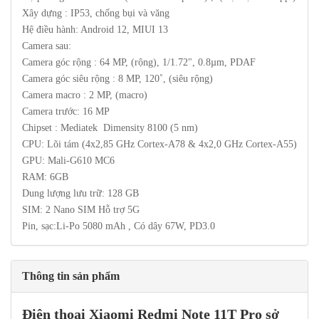
Xây dựng : IP53, chống bụi và văng
Hệ điều hành: Android 12, MIUI 13
Camera sau:
Camera góc rộng : 64 MP, (rộng), 1/1.72", 0.8µm, PDAF
Camera góc siêu rộng : 8 MP, 120˚, (siêu rộng)
Camera macro : 2 MP, (macro)
Camera trước: 16 MP
Chipset : Mediatek Dimensity 8100 (5 nm)
CPU: Lõi tám (4x2,85 GHz Cortex-A78 & 4x2,0 GHz Cortex-A55)
GPU: Mali-G610 MC6
RAM: 6GB
Dung lượng lưu trữ: 128 GB
SIM: 2 Nano SIM Hỗ trợ 5G
Pin, sạc:Li-Po 5080 mAh , Có dây 67W, PD3.0
Thông tin sản phẩm
Điện thoại
Xiaomi Redmi Note 11T Pro
sở