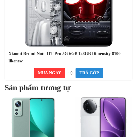
Note 11T Pro có thiết kế mặt lưng và khung viền nhựa , cạnh viền
bo cong giúp cho khả năng cầm nắm chắc chắn , đầm tay hơn .
Kích thước tổng thể của máy là 163,6 x 74,3 x 8,9 mm (6,44 x
2,93 x 0,35 inch) và cân nặng khoảng 200 g (7,05 oz).
Xiaomi Redmi Note 11T Pro 5G 6GB|128GB Dimensity 8100
likenew
hoặc
MUA NGAY
TRẢ GÓP
Sản phẩm tương tự
Ở cạnh trên trang bị loa ,mic , cảm biến hồng ngoại và có jack căm
Xiaomi Redmi K80 5G
3,5 tiện lợi
12GB|512GB Snap 8 Gen 3
LikeNew
4,490,000₫
Màn hình: AMOLED 6,28 inch ,
7,390,000₫
68B màu, 120Hz, Dolby Vision,
Màn hình
HDR10+, 1100 nits (cực đại)
: OLED, 68B màu, 120Hz, Dolby
Độ phân giải :Full HD+ (1080 x
Vision, HDR10+, 1800 nits (HBM),