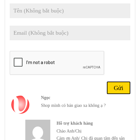
Chipset:
MediaTek Dimensity 8100 (5 nm): Lõi tám (4×2,85
GHz Cortex-A78 & 4×2,0 GHz Cortex-A55); Mali-G610 MC6.
Bộ nhớ: RAM 128GB 6GB, RAM 128GB 8GB, RAM 256GB
8GB, RAM 256GB 12GB, RAM 512GB 8GB
; UFS 3.1.
Hệ điều hành/Phần mềm:
Android 12, Realme UI 3.0.
Camera sau:
Rộng (chính)
: 64 MP, (rộng), 1/1.72″, 0.8µm,
PDAF;
Góc siêu rộng
: 8 MP, 120˚, (siêu rộng) ;
Cận cảnh
: 2
MP
Camera trước:
16 MP
Quay video:
Camera sau
: 4K@30fps, 1080p@30/60/120fps,
720p@960fps ;
Camera trước
: 1080p@30/60fps
Pin:
Li-Po 5080 mAh, không thể tháo rời ;Li-Po 5080 mAh,
Ngọc
không thể tháo rời
Shop mình có bán giao xa không ạ ?
Misc:
Dấu vân tay (gắn bên cạnh), gia tốc kế, độ gần, con quay
hồi chuyển, la bàn, phổ màu
Hỗ trợ khách hàng
Chào Anh/Chị
Điện thoại Xiaomi Redmi Note 11T Pro 5G sở
Cám ơn Anh/ Chị đã quan tâm đến sản