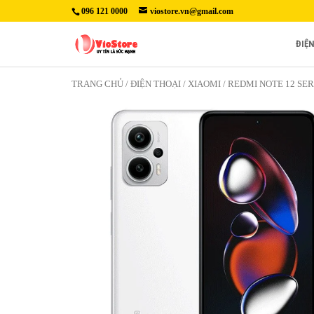
096 121 0000
viostore.vn@gmail.com
ĐIỆ
TRANG CHỦ
/
ĐIỆN THOẠI
/
XIAOMI
/
REDMI NOTE 12 SER