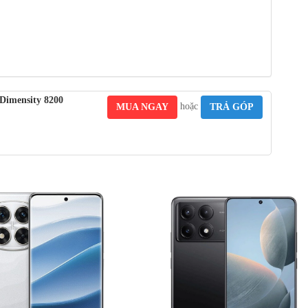
9 mm , trọng lượng nhẹ 200 Gam. Điểm đầu tiên mình nói đến
n thoại này sở hữu một kiểu dáng cực kỳ quen thuộc với người dùng
Dimensity 8200
hoặc
MUA NGAY
TRẢ GÓP
00₫
6,690,000₫
h: AMOLED, 68B colors,
Màn hình
DR10+, Dolby Vision, 3000
: OLED 6,67 inch , 68B màu, 120Hz
k)
Dolby Vision, HDR10+, 4000 nits
2
hes, 107.4 cm
(~88.9%
(cao điểm)