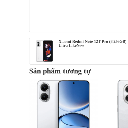
nhàng, thanh lịch
Dòng
Note 12T Pro
có thiết kế mỏng 163,6 x 74,3 x 8,
chính là thiết kế mặt lưng và khung viền nhựa, chiếc điệ
giống phiên bản tiềm nhiệm redmi note 11t pro.
Xiaomi Redmi Note 12T Pro (8|256GB) 
Ultra LikeNew
Sản phẩm tương tự
7,390,000₫
4,190,0
Màn hình
Màn hìn
: AMOLED, 68B màu, 120Hz, Dolby
120Hz, H
Vision, HDR10+, HDR Vivid, 800
nits (pea
nits (điển hình), 1800 nits (HBM),
6.67 inc