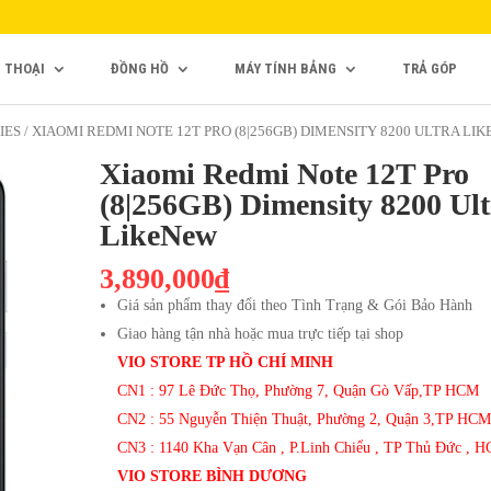
N THOẠI
ĐỒNG HỒ
MÁY TÍNH BẢNG
TRẢ GÓP
IES
/ XIAOMI REDMI NOTE 12T PRO (8|256GB) DIMENSITY 8200 ULTRA LI
Xiaomi Redmi Note 12T Pro
(8|256GB) Dimensity 8200 Ult
LikeNew
3,890,000₫
Giá sản phẩm thay đổi theo Tình Trạng & Gói Bảo Hành
Giao hàng tận nhà hoặc mua trực tiếp tại shop
VIO STORE TP HỒ CHÍ MINH
CN1 : 97 Lê Đức Thọ, Phường 7, Quận Gò Vấp,TP HCM
CN2 : 55 Nguyễn Thiện Thuật, Phường 2, Quận 3,TP HCM
CN3 : 1140 Kha Vạn Cân , P.Linh Chiểu , TP Thủ Đức , 
VIO STORE BÌNH DƯƠNG