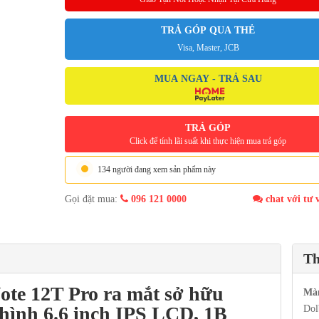
TRẢ GÓP QUA THẺ
Visa, Master, JCB
MUA NGAY - TRẢ SAU
TRẢ GÓP
Click để tính lãi suất khi thực hiện mua trả góp
134 người đang xem sản phẩm này
Gọi đặt mua:
096 121 0000
chat với tư 
Th
ote 12T Pro
ra mắt sở hữu
Mà
 hình 6.6 inch IPS LCD, 1B
Dol