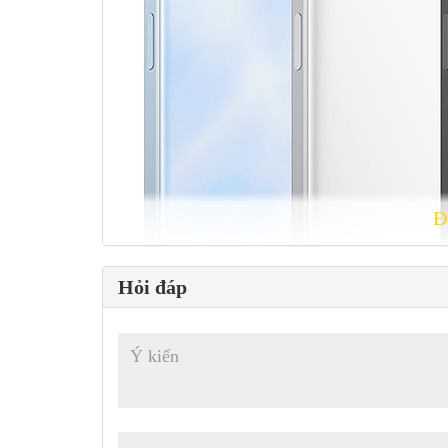
Đ
Hỏi đáp
Màu sắc :
Xanh, Bạc, Đen