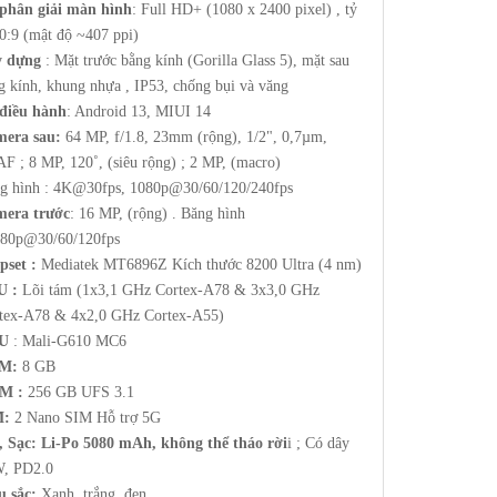
phân giải màn hình
: Full HD+ (1080 x 2400 pixel) , tỷ
20:9 (mật độ ~407 ppi)
y dựng
: Mặt trước bằng kính (Gorilla Glass 5), mặt sau
g kính, khung nhựa , IP53, chống bụi và văng
điều hành
: Android 13, MIUI 14
era sau:
64 MP, f/1.8, 23mm (rộng), 1/2", 0,7µm,
F ; 8 MP, 120˚, (siêu rộng) ; 2 MP, (macro)
g hình : 4K@30fps, 1080p@30/60/120/240fps
era trước
: 16 MP, (rộng) . Băng hình
080p@30/60/120fps
pset :
Mediatek MT6896Z Kích thước 8200 Ultra (4 nm)
U :
Lõi tám (1x3,1 GHz Cortex-A78 & 3x3,0 GHz
tex-A78 & 4x2,0 GHz Cortex-A55)
U
: Mali-G610 MC6
M:
8 GB
M :
256 GB UFS 3.1
M:
2 Nano SIM Hỗ trợ 5G
, Sạc: Li-Po 5080 mAh, không thể tháo rời
i ; Có dây
, PD2.0
 sắc:
Xanh, trắng, đen