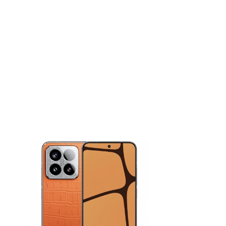
11,290,000₫
Màn hình
: LTPO OLED, 1B màu, 120Hz,
Dolby Vision, HDR10+, 3200 nits
,
(đỉnh)
Kích Cỡ
(
: 6,36 inch, 97,6 cm2
~90,0% tỷ lệ