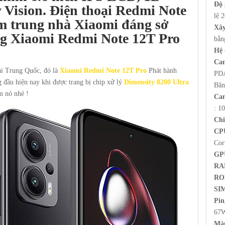
Độ 
Vision. Điện thoại Redmi Note
lệ 
m trung nhà Xiaomi đáng sở
Xâ
ng
Xiaomi Redmi Note 12T Pro
bằn
Hệ 
Cam
ại Trung Quốc, đó là
Xiaomi Redmi Note 12T Pro
Phát hành
PDA
 đầu hiện nay khi được trang bị chip xử lý
Dimensity 8200 Ultra
Băn
m nó nhé !
Cam
: 1
Chi
CP
Cor
GP
RA
RO
SI
Pin
67W
Màu