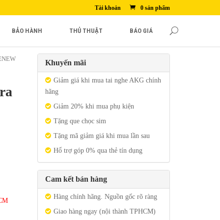
Tài khoản
0 sản phẩm
BẢO HÀNH
THỦ THUẬT
BÁO GIÁ
KENEW
Khuyến mãi
Giảm giá khi mua tai nghe AKG chính
ra
hãng
Giảm 20% khi mua phụ kiện
Tặng que chọc sim
Tặng mã giảm giá khi mua lần sau
Hổ trợ góp 0% qua thẻ tín dụng
Cam kết bán hàng
Hàng chính hãng. Nguồn gốc rõ ràng
HCM
Giao hàng ngay (nội thành TPHCM)