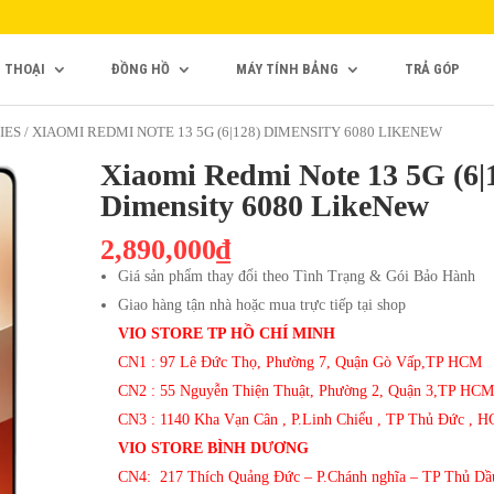
N THOẠI
ĐỒNG HỒ
MÁY TÍNH BẢNG
TRẢ GÓP
IES
/ XIAOMI REDMI NOTE 13 5G (6|128) DIMENSITY 6080 LIKENEW
Xiaomi Redmi Note 13 5G (6|
Dimensity 6080 LikeNew
2,890,000₫
Giá sản phẩm thay đổi theo Tình Trạng & Gói Bảo Hành
Giao hàng tận nhà hoặc mua trực tiếp tại shop
VIO STORE TP HỒ CHÍ MINH
CN1 : 97 Lê Đức Thọ, Phường 7, Quận Gò Vấp,TP HCM
CN2 : 55 Nguyễn Thiện Thuật, Phường 2, Quận 3,TP HCM
CN3 : 1140 Kha Vạn Cân , P.Linh Chiểu , TP Thủ Đức , 
VIO STORE BÌNH DƯƠNG
CN4: 217 Thích Quảng Đức – P.Chánh nghĩa – TP Thủ Dầ