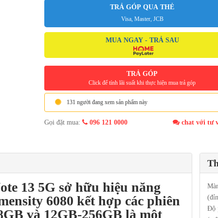
TRẢ GÓP QUA THẺ
Visa, Master, JCB
MUA NGAY - TRẢ SAU
TRẢ GÓP
Click để tính lãi suất khi thực hiện mua trả góp
131 người đang xem sản phẩm này
Gọi đặt mua:
096 121 0000
chat với tư 
Th
ote 13 5G
sở hữu hiệu năng
Màn
mensity 6080
kết hợp các phiên
(đỉ
Độ 
8GB và 12GB-256GB là một