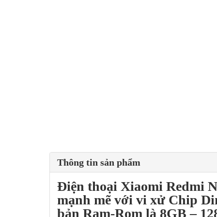
Thông tin sản phẩm
Điện thoại
Xiaomi Redmi N
mạnh mẽ với vi xử
Chip Di
bản Ram-Rom là 8GB – 12