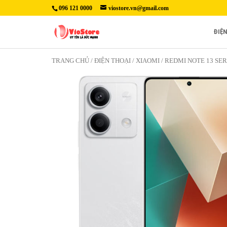
096 121 0000
viostore.vn@gmail.com
ĐIỆ
TRANG CHỦ
/
ĐIỆN THOẠI
/
XIAOMI
/
REDMI NOTE 13 SER