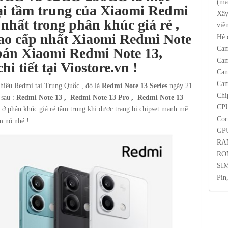
(mậ
oại tầm trung của Xiaomi Redmi
Xây
nhất trong phân khúc giá rẻ ,
viề
cao cấp nhất Xiaomi Redmi Note
Hệ 
Cam
bán Xiaomi Redmi Note 13,
Cam
i tiết tại Viostore.vn !
Cam
Cam
 hiệu Redmi tại Trung Quốc , đó là
Redmi Note 13 Series
ngày 21
Chi
sau :
Redmi Note 13 , Redmi Note 13 Pro , Redmi Note 13
CPU
ở phân khúc giá rẻ tầm trung khi được trang bị chipset mạnh mẽ
Cor
m nó nhé !
GPU
RA
ROM
SIM
Pin