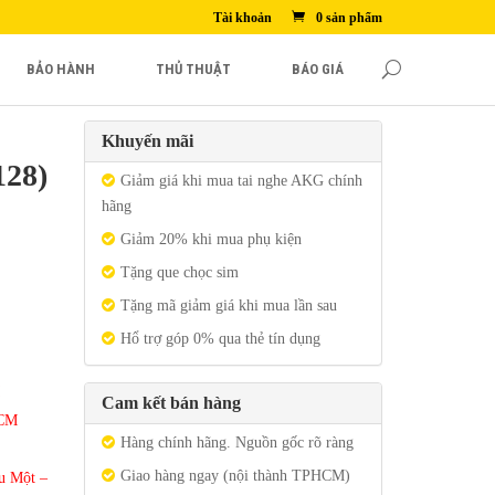
Tài khoản
0 sản phẩm
BẢO HÀNH
THỦ THUẬT
BÁO GIÁ
Khuyến mãi
128)
Giảm giá khi mua tai nghe AKG chính
hãng
Giảm 20% khi mua phụ kiện
Tặng que chọc sim
Tặng mã giảm giá khi mua lần sau
Hổ trợ góp 0% qua thẻ tín dụng
Cam kết bán hàng
HCM
Hàng chính hãng. Nguồn gốc rõ ràng
Giao hàng ngay (nội thành TPHCM)
u Một –