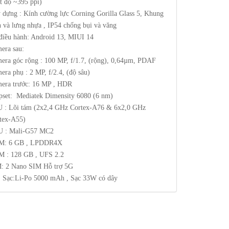
t độ ~395 ppi)
 dựng : Kính cường lực Corning Gorilla Glass 5, Khung
n và lưng nhựa , IP54 chống bụi và văng
điều hành: Android 13, MIUI 14
era sau:
era góc rộng : 100 MP, f/1.7, (rộng), 0,64µm, PDAF
era phụ : 2 MP, f/2.4, (độ sâu)
era trước: 16 MP , HDR
pset: Mediatek Dimensity 6080 (6 nm)
 : Lõi tám (2x2,4 GHz Cortex-A76 & 6x2,0 GHz
tex-A55)
 : Mali-G57 MC2
M: 6 GB , LPDDR4X
 : 128 GB , UFS 2.2
: 2 Nano SIM Hỗ trợ 5G
, Sạc:Li-Po 5000 mAh , Sạc 33W có dây