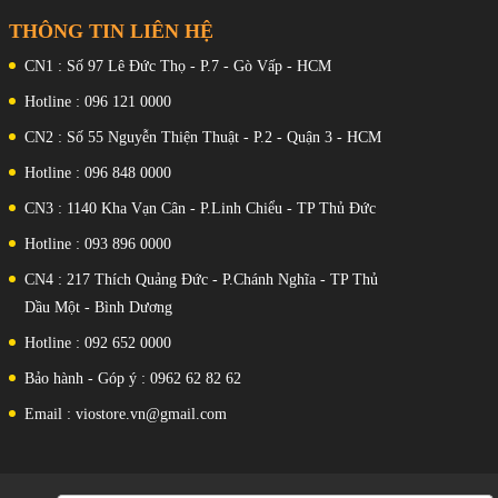
720p@1920fps, gyro-EIS
Camera trước: 32 MP, f/2.5, 26mm
THÔNG TIN LIÊN HỆ
(rộng), 0,7µm
Đặc trưng : HDR, toàn cảnh
CN1 : Số 97 Lê Đức Thọ - P.7 - Gò Vấp - HCM
Băng hình : 1080p@30/60fps,
720p@120fps, HDR
Hotline : 096 121 0000
Chipset :Qualcomm SM8450
Snapdragon 8 thế hệ 1 (4nm)
CN2 : Số 55 Nguyễn Thiện Thuật - P.2 - Quận 3 - HCM
CPU : Lõi tám (1x3,00 GHz Cortex-
X2 & 3x2,50 GHz Cortex-A710 &
Hotline : 096 848 0000
4x1,80 GHz Cortex-A510)
CN3 : 1140 Kha Vạn Cân - P.Linh Chiểu - TP Thủ Đức
GPU : Adreno 730
RAM: 8 GB
Hotline : 093 896 0000
ROM : 256 GB , UFS 3.1
SIM: 2 Nano SIM Hỗ trợ 5G
CN4 : 217 Thích Quảng Đức - P.Chánh Nghĩa - TP Thủ
Hiệu suất : AnTuTu: 985115 (v9) ;
GeekBench: 3652 (v5.1) ; GFXBench:
Dầu Một - Bình Dương
75fps (ES 3.1 trên màn hình)
Màu sắc : Xám, Xanh lam, Tím, Xanh
Hotline : 092 652 0000
lục
Bảo hành - Góp ý : 0962 62 82 62
Pin : Li-Po 4500 mAh, không thể
tháo rời
Email : viostore.vn@gmail.com
Sạc : 67W có dây, PD3.0, QC4, 100%
trong 39 phút (được quảng cáo)
không dây 50W, 100% trong 53 phút
(được quảng cáo)
không dây đảo ngược 10W