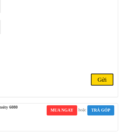
ở sự kiện ra mắt
Redmi Note 13 5G
.
3 5G thiết kế vuông vức , mỏng nhẹ ,
t liệu nhựa PC cao cấp và mặt lưng giả kính , đảm bảo độ bền và
a máy là 161,1 x 75 x 7,6 mm (6,34 x 2,95 x 0,30 inch) và cân
sity 6080
hoặc
MUA NGAY
TRẢ GÓP