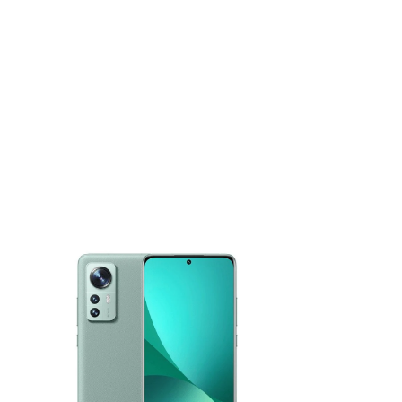
4,490,000₫
Màn hình: AMOLED 6,28 inch , 68B
màu, 120Hz, Dolby Vision, HDR10+,
,
1100 nits (cực đại)
Độ phân giải :Full HD+ (1080 x 2400
pixel) , tỷ lệ 20:9 (mật độ ~419 ppi)
Xây dựng :Mặt trước bằng kính