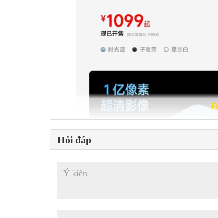
Đ
Hỏi đáp