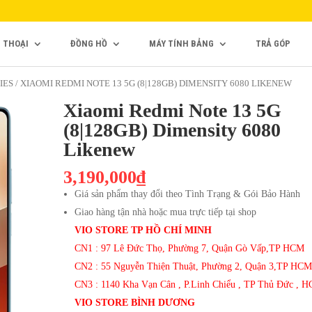
N THOẠI
ĐỒNG HỒ
MÁY TÍNH BẢNG
TRẢ GÓP
IES
/ XIAOMI REDMI NOTE 13 5G (8|128GB) DIMENSITY 6080 LIKENEW
Xiaomi Redmi Note 13 5G
(8|128GB) Dimensity 6080
Likenew
3,190,000₫
Giá sản phẩm thay đổi theo Tình Trạng & Gói Bảo Hành
Giao hàng tận nhà hoặc mua trực tiếp tại shop
VIO STORE TP HỒ CHÍ MINH
CN1 : 97 Lê Đức Thọ, Phường 7, Quận Gò Vấp,TP HCM
CN2 : 55 Nguyễn Thiện Thuật, Phường 2, Quận 3,TP HCM
CN3 : 1140 Kha Vạn Cân , P.Linh Chiểu , TP Thủ Đức , 
VIO STORE BÌNH DƯƠNG