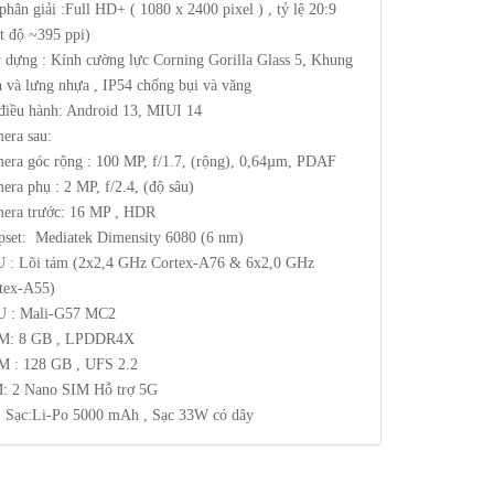
phân giải :Full HD+ ( 1080 x 2400 pixel ) , tỷ lệ 20:9
t độ ~395 ppi)
 dựng : Kính cường lực Corning Gorilla Glass 5, Khung
n và lưng nhựa , IP54 chống bụi và văng
điều hành: Android 13, MIUI 14
era sau:
era góc rộng : 100 MP, f/1.7, (rộng), 0,64µm, PDAF
era phụ : 2 MP, f/2.4, (độ sâu)
era trước: 16 MP , HDR
pset: Mediatek Dimensity 6080 (6 nm)
 : Lõi tám (2x2,4 GHz Cortex-A76 & 6x2,0 GHz
tex-A55)
 : Mali-G57 MC2
M: 8 GB , LPDDR4X
 : 128 GB , UFS 2.2
: 2 Nano SIM Hỗ trợ 5G
, Sạc:Li-Po 5000 mAh , Sạc 33W có dây