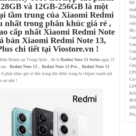
Độ 
128GB và 12GB-256GB là một
(mậ
oại tầm trung của Xiaomi Redmi
Xây
u nhất trong phân khúc giá rẻ ,
viề
cao cấp nhất Xiaomi Redmi Note
Hệ 
Cam
á bán Xiaomi Redmi Note 13,
Cam
us chi tiết tại Viostore.vn !
Cam
Cam
 hiệu Redmi tại Trung Quốc , đó là
Redmi Note 13 Series
ngày 21
Chi
sau :
Redmi Note 13 , Redmi Note 13 Pro , Redmi Note 13
CPU
ở phân khúc giá rẻ tầm trung khi được trang bị chipset mạnh mẽ
Cor
m nó nhé !
GPU
RA
ROM
SIM
Pin