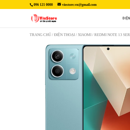
096 121 0000
viostore.vn@gmail.com
ĐIỆ
TRANG CHỦ
/
ĐIỆN THOẠI
/
XIAOMI
/
REDMI NOTE 13 SER