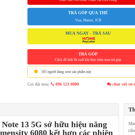
TRẢ GÓP QUA THẺ
Visa, Master, JCB
MUA NGAY - TRẢ SAU
TRẢ GÓP
Click để tính lãi suất khi thực hiện mua trả góp
105 người đang xem sản phẩm này
Gọi đặt mua:
096 121 0000
chat với tư 
Th
 Note 13 5G
sở hữu hiệu năng
Màn
mensity 6080
kết hợp các phiên
(đỉ