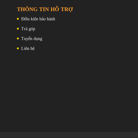
 Mediatek Kích thước 7200
Dung lượng lưu trữ: 128 GB
 nm)
SIM: 2 Nano SIM Hỗ trợ 5G
THÔNG TIN HỖ TRỢ
 tám (2x2,8 GHz Cortex-
Pin, sạc:Li-Po 4400 mAh , 120W có
6x2,0 GHz Cortex-A510)
dây, PD3.0, 50% sau 10 phút, 100%
Điều kiện bảo hành
ali-G610 MC4
sau 19 phút (được quảng cáo)
 GB , LPPDR5
Trả góp
56 GB , UFS 3.1
Tuyển dụng
Nano SIM Hỗ trợ 5G
:Li-Po 5000 mAh , Sạc 120W
Liên hệ
PD3.0, 100% trong 19 phút
ảng cáo)