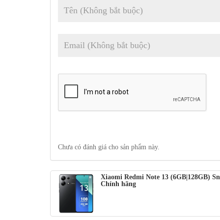
thường xuyên
.
Ngoài ra, thiết bị còn hỗ trợ
sạc
nhanh 33,
Như bạn có thể thấy,
Xiaomi Redmi Note 13 4G
là chiếc
giá phải chăng. Thiết bị tầm trung này có hiệu suất mạnh
Thời điểm ra mắt dự kiến ​​là tháng 12 năm 2023 và chắc
chiếc điện thoại thông minh đáng tin cậy với mức giá phả
Chưa có đánh giá cho sản phẩm này.
Xiaomi Redmi Note 13 (6GB|128GB) Sn
Chính hãng