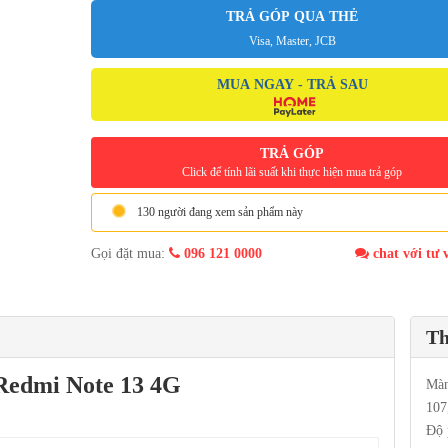
TRẢ GÓP QUA THẺ
Visa, Master, JCB
MUA NGAY - TRẢ SAU
TRẢ GÓP
Click để tính lãi suất khi thực hiện mua trả góp
130 người đang xem sản phẩm này
Gọi đặt mua:
096 121 0000
chat với tư 
Th
 Redmi Note 13 4G
Màn
107
Độ 