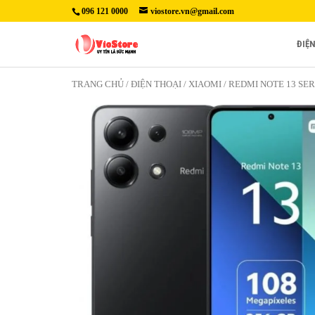
096 121 0000
viostore.vn@gmail.com
ĐIỆ
TRANG CHỦ
/
ĐIỆN THOẠI
/
XIAOMI
/
REDMI NOTE 13 SER