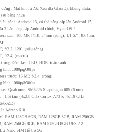
)
 dựng : Mặt kính trước (Gorilla Glass 3), khung nhựa,
 sau bằng nhựa
điều hành: Android 13, có thể nâng cấp lên Android 15,
 đa 3 bản nâng cấp Android chính, HyperOS 2
era sau: 108 MP, f/1.8, 24mm (rộng), 1/1.67", 0.64µm,
AF
P, f/2.2, 120˚, (siêu rộng)
P, f/2.4, (macro)
 trưng Đèn flash LED, HDR, toàn cảnh
g hình 1080p@30fps
era trước: 16 MP, f/2.4, (rộng)
g hình 1080p@30fps
pset: Qualcomm SM6225 Snapdragon 685 (6 nm)
 : Lõi tám (4x2,8 GHz Cortex-A73 & 4x1,9 GHz
tex-A53)
 : Adreno 610
M: RAM 128GB 6GB, RAM 128GB 8GB, RAM 256GB
B, RAM 256GB 8GB, RAM 512GB 8GB UFS 2.2
: 2 Nano SIM Hỗ trợ 5G