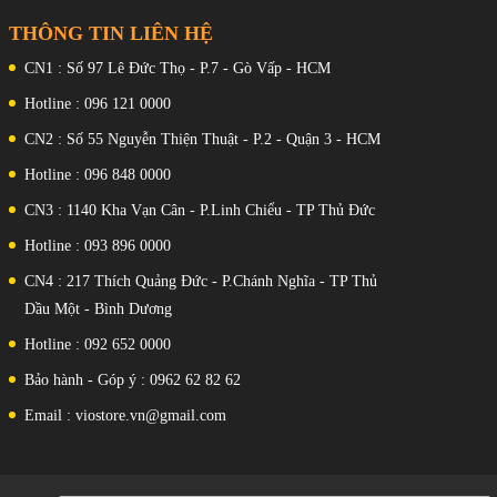
cảnh Băng hình 4K@30/60fps,
1080p@30/60/120/240/960fps, con
THÔNG TIN LIÊN HỆ
quay hồi chuyển-EIS
Máy ảnh trước
CN1 : Số 97 Lê Đức Thọ - P.7 - Gò Vấp - HCM
: 20 MP, f/2.2, (rộng), 1/4" Băng hình
1080p@30/60fps
Hotline : 096 121 0000
Chip:
CN2 : Số 55 Nguyễn Thiện Thuật - P.2 - Quận 3 - HCM
Qualcomm SM8735 Snapdragon 8s
thế hệ 4 (4 nm)
Hotline : 096 848 0000
CPU
: Lõi tám (1x3,21 GHz Cortex-X4 &
CN3 : 1140 Kha Vạn Cân - P.Linh Chiểu - TP Thủ Đức
3x3,0 GHz Cortex-A720 & 2x2,8
GHz Cortex-A720 & 2x2,0 GHz
Hotline : 093 896 0000
Cortex-A720)
GPU:
CN4 : 217 Thích Quảng Đức - P.Chánh Nghĩa - TP Thủ
Adreno 825
Dầu Một - Bình Dương
RAM - ROM
: RAM 256GB 12GB, RAM 256GB
Hotline : 092 652 0000
16GB, RAM 512GB 12GB, RAM
512GB 16GB, RAM 1TB 16GB UFS
Bảo hành - Góp ý : 0962 62 82 62
4.1
SIM
Email : viostore.vn@gmail.com
: Nano SIM + Nano SIM
Hỗ trợ 5G
Đặc Trưng
: Vân tay (dưới màn hình, quang học),
gia tốc kế, con quay hồi chuyển, tiệm