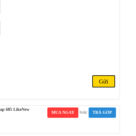
0W , nghĩa là bạn có thể sạc
đầy
pin chỉ trong thời gian ngắn.
 điện thoại thông minh sở hữu nhiều tính năng ấn tượng với mức
 mẽ,
camera
đa năng, màn hình chất lượng cao và
pin
lâu dài.
 chắn sẽ gây sốt trong giới đam mê công nghệ đang tìm kiếm một
i chăng.
ap 685 LikeNew
hoặc
MUA NGAY
TRẢ GÓP