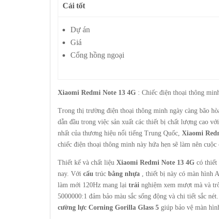
Cái tốt
Dự án
Giá
Cổng hồng ngoại
Xiaomi Redmi Note 13 4G
: Chiếc điện thoại thông min
Trong thị trường điện thoại thông minh ngày càng bão hò
dẫn đầu trong việc sản xuất các thiết bị chất lượng cao vớ
nhất của thương hiệu nổi tiếng Trung Quốc,
Xiaomi Red
chiếc điện thoại thông minh này hứa hẹn sẽ làm nên cuộc c
Thiết kế và chất liệu
Xiaomi Redmi Note 13 4G
có thiết
nay. Với
cấu
trúc
bằng nhựa
, thiết bị này có màn hìn
làm mới 120Hz mang lại
trải
nghiệm xem mượt mà và trôi
5000000:1 đảm bảo màu sắc sống động và chi tiết sắc nét
cường lực Corning Gorilla Glass 5
giúp bảo vệ màn hình