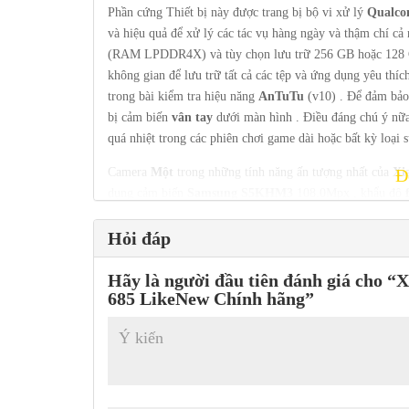
Phần cứng Thiết bị này được trang bị bộ vi xử lý
Qualco
và hiệu quả để xử lý các tác vụ hàng ngày và thậm chí c
(RAM LPDDR4X) và tùy chọn lưu trữ 256 GB hoặc 128 
không gian để lưu trữ tất cả các tệp và ứng dụng yêu thíc
trong bài kiểm tra hiệu năng
AnTuTu
(v10) . Để đảm bảo
bị cảm biến
vân tay
dưới màn hình . Điều đáng chú ý nữa 
quá nhiệt trong các phiên chơi game dài hoặc bất kỳ loại 
Camera
Một
trong những tính năng ấn tượng nhất của
Xi
Đ
dụng cảm biến
Samsung S5KHM3
108.0Mpx , khẩu độ
sắc sống động ngay cả trong điều kiện thiếu sáng.
Chế độ
khẩu độ
Hỏi đáp
f/2.4
, cho phép bạn chụp được những bức ảnh ch
Ống
kính góc rộng và macro
8.0Mpx với khẩu độ
f/2.2
m
tiết nhỏ ở cận cảnh. Ngoài ra,
Hãy là người đầu tiên đánh giá cho 
Xiaomi Redmi Note 13 4
685 LikeNew Chính hãng”
độ
f/2.2
, giúp bạn có thể chụp những bức ảnh tự sướng tu
Kết nối Về khả năng kết nối,
Xiaomi Redmi Note 13 4G
truyền thống và thậm chí là bộ phát
hồng ngoại
, cho phép
thoại thông minh của mình.
Pin Với
dung
lượng
lớn 5000mAh ,
Xiaomi Redmi Not