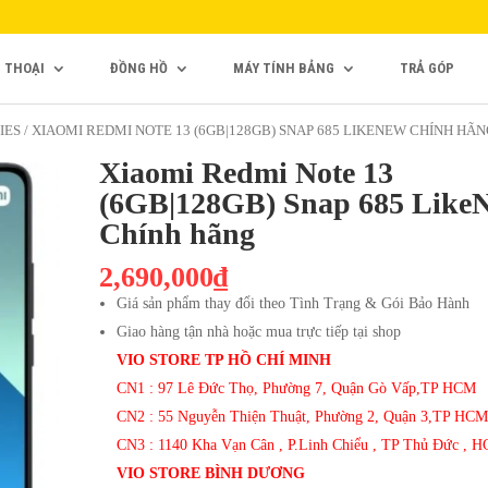
N THOẠI
ĐỒNG HỒ
MÁY TÍNH BẢNG
TRẢ GÓP
IES
/ XIAOMI REDMI NOTE 13 (6GB|128GB) SNAP 685 LIKENEW CHÍNH HÃN
Xiaomi Redmi Note 13
(6GB|128GB) Snap 685 Like
Chính hãng
2,690,000₫
Giá sản phẩm thay đổi theo Tình Trạng & Gói Bảo Hành
Giao hàng tận nhà hoặc mua trực tiếp tại shop
VIO STORE TP HỒ CHÍ MINH
CN1 : 97 Lê Đức Thọ, Phường 7, Quận Gò Vấp,TP HCM
CN2 : 55 Nguyễn Thiện Thuật, Phường 2, Quận 3,TP HCM
CN3 : 1140 Kha Vạn Cân , P.Linh Chiểu , TP Thủ Đức , 
VIO STORE BÌNH DƯƠNG