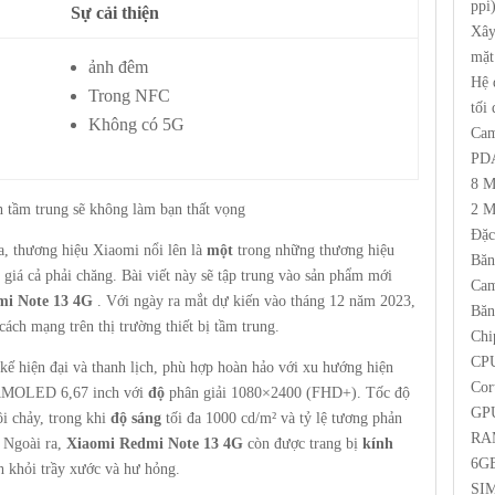
ppi
Sự cải thiện
Xây
mặt
ảnh đêm
Hệ 
Trong NFC
tối
Không có 5G
Cam
PD
8 M
h tầm trung sẽ không làm bạn thất vọng
2 M
Đặc
a, thương hiệu Xiaomi nổi lên là
một
trong những thương hiệu
Băn
i giá cả phải chăng. Bài viết này sẽ tập trung vào sản phẩm mới
Cam
mi Note 13 4G
. Với ngày ra mắt dự kiến ​​vào tháng 12 năm 2023,
Băn
ách mạng trên thị trường thiết bị tầm trung.
Chi
CPU
 kế hiện đại và thanh lịch, phù hợp hoàn hảo với xu hướng hiện
Cor
h AMOLED 6,67 inch với
độ
phân giải 1080×2400 (FHD+). Tốc độ
GPU
 chảy, trong khi
độ sáng
tối đa 1000 cd/m² và tỷ lệ tương phản
RA
. Ngoài ra,
Xiaomi Redmi Note 13 4G
còn được trang bị
kính
6G
 khỏi trầy xước và hư hỏng.
SIM