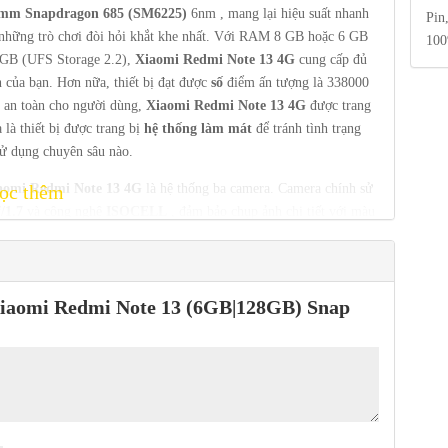
mm Snapdragon 685 (SM6225)
6nm , mang lại hiệu suất nhanh
Pin
ả những trò chơi đòi hỏi khắt khe nhất. Với RAM 8 GB hoặc 6 GB
100
GB (UFS Storage 2.2),
Xiaomi Redmi Note 13 4G
cung cấp đủ
h của bạn. Hơn nữa, thiết bị đạt được
số
điểm ấn tượng là 338000
 an toàn cho người dùng,
Xiaomi Redmi Note 13 4G
được trang
là thiết bị được trang bị
hệ thống làm mát
để tránh tình trạng
sử dụng chuyên sâu nào.
aomi Redmi Note 13 4G
ọc thêm
là hệ thống ba camera. Camera chính sử
f/1.7
và công nghệ
ISOCELL
, đảm bảo chụp ảnh chi tiết với màu
 chân dung
, với cảm biến
Omnivision OV02B10
2.0Mpx và
ân dung tuyệt đẹp với hiệu ứng làm mờ hậu cảnh chuyên nghiệp.
ang lại sự linh hoạt
hơn
khi chụp phong cảnh rộng hoặc các chi
“Xiaomi Redmi Note 13 (6GB|128GB) Snap
G
còn có
camera
trước 16.0Mpx
Omnivision OV16A1Q với khẩu
yệt đẹp và tham gia các cuộc gọi video với bạn bè và gia đình.
được trang bị Bluetooth 5.2, hỗ trợ SIM kép,
giắc
cắm âm thanh
 bạn điều khiển các thiết bị điện tử tương thích trực tiếp từ điện
e 13 4G
đảm bảo
thời lượng sử dụng
lâu dài , không cần phải sạc