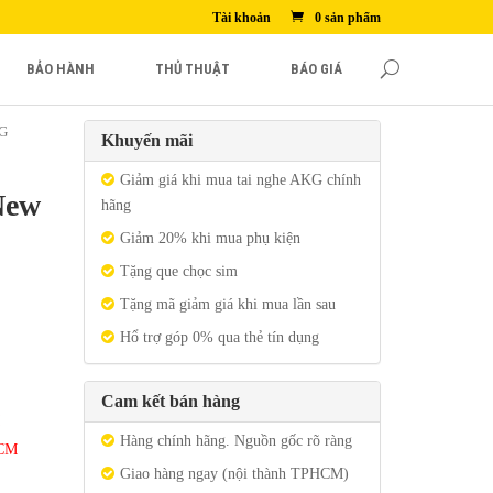
Tài khoản
0 sản phẩm
BẢO HÀNH
THỦ THUẬT
BÁO GIÁ
G
Khuyến mãi
Giảm giá khi mua tai nghe AKG chính
New
hãng
Giảm 20% khi mua phụ kiện
Tặng que chọc sim
Tặng mã giảm giá khi mua lần sau
Hổ trợ góp 0% qua thẻ tín dụng
Cam kết bán hàng
Hàng chính hãng. Nguồn gốc rõ ràng
HCM
Giao hàng ngay (nội thành TPHCM)