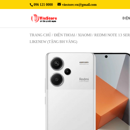
096 121 0000
viostore.vn@gmail.com
ĐIỆ
TRANG CHỦ
/
ĐIỆN THOẠI
/
XIAOMI
/
REDMI NOTE 13 SER
LIKENEW (TẶNG BH VÀNG)