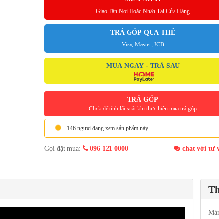
Giao Tận Nơi Hoặc Nhận Tại Cửa Hàng
TRẢ GÓP QUA THẺ
Visa, Master, JCB
MUA NGAY - TRẢ SAU
TRẢ GÓP
Click để tính lãi suất khi thực hiện mua trả góp
146 người đang xem sản phẩm này
Gọi đặt mua:
096 121 0000
chat với tư 
Th
Màn