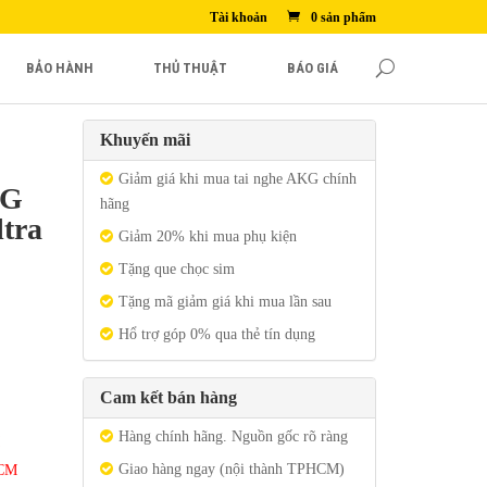
Tài khoản
0 sản phẩm
BẢO HÀNH
THỦ THUẬT
BÁO GIÁ
Khuyến mãi
Giảm giá khi mua tai nghe AKG chính
5G
hãng
ltra
Giảm 20% khi mua phụ kiện
Tặng que chọc sim
Tặng mã giảm giá khi mua lần sau
Hổ trợ góp 0% qua thẻ tín dụng
Cam kết bán hàng
Hàng chính hãng. Nguồn gốc rõ ràng
Giao hàng ngay (nội thành TPHCM)
HCM