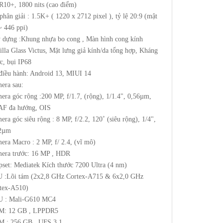
10+, 1800 nits (cao điểm)
phân giải : 1.5K+ ( 1220 x 2712 pixel ), tỷ lệ 20:9 (mật
~ 446 ppi)
 dựng :Khung nhựa bo cong , Màn hình cong kính
illa Glass Victus, Mặt lưng giả kính/da tổng hợp, Kháng
c, bụi IP68
điều hành: Android 13, MIUI 14
era sau:
era góc rộng :200 MP, f/1.7, (rộng), 1/1.4", 0,56µm,
F đa hướng, OIS
era góc siêu rộng : 8 MP, f/2.2, 120˚ (siêu rộng), 1/4",
2µm
era Macro : 2 MP, f/ 2.4, (vĩ mô)
era trước: 16 MP , HDR
pset: Mediatek Kích thước 7200 Ultra (4 nm)
 :Lõi tám (2x2,8 GHz Cortex-A715 & 6x2,0 GHz
tex-A510)
 : Mali-G610 MC4
: 12 GB , LPPDR5
 : 256 GB , UFS 3.1