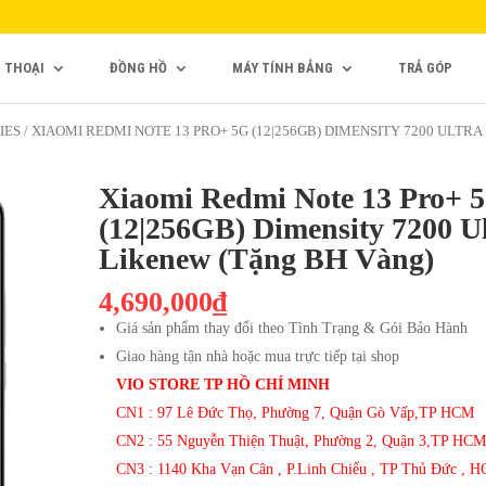
N THOẠI
ĐỒNG HỒ
MÁY TÍNH BẢNG
TRẢ GÓP
IES
/ XIAOMI REDMI NOTE 13 PRO+ 5G (12|256GB) DIMENSITY 7200 ULTRA
Xiaomi Redmi Note 13 Pro+ 
(12|256GB) Dimensity 7200 U
Likenew (Tặng BH Vàng)
4,690,000₫
Giá sản phẩm thay đổi theo Tình Trạng & Gói Bảo Hành
Giao hàng tận nhà hoặc mua trực tiếp tại shop
VIO STORE TP HỒ CHÍ MINH
CN1 : 97 Lê Đức Thọ, Phường 7, Quận Gò Vấp,TP HCM
CN2 : 55 Nguyễn Thiện Thuật, Phường 2, Quận 3,TP HCM
CN3 : 1140 Kha Vạn Cân , P.Linh Chiểu , TP Thủ Đức , 