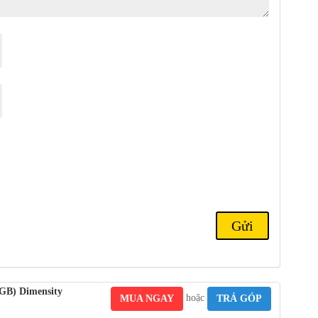
6GB) Dimensity
hoặc
MUA NGAY
TRẢ GÓP