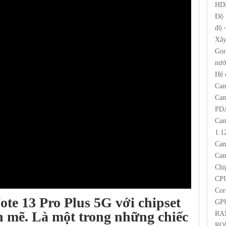
HDR
Độ 
độ 
Xây
Gor
nướ
Hệ 
Cam
Cam
PDA
Cam
1.1
Cam
Cam
Chi
CPU
Cor
te 13 Pro Plus
5G với chipset
GPU
 mẽ. Là một trong những chiếc
RAM
ROM