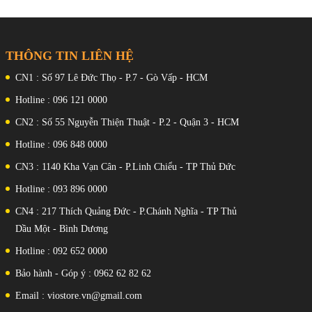
0.8µm, PDAF, OIS 8 MP, f/2.2,
15mm (siêu rộng), 1/4.0", 1.12µm
Đặc trưng Đèn flash LED, HDR, toàn
cảnh Băng hình 4K@30/60fps,
1080p@30/60/120/240/960fps, con
THÔNG TIN LIÊN HỆ
quay hồi chuyển-EIS
Máy ảnh trước
CN1 : Số 97 Lê Đức Thọ - P.7 - Gò Vấp - HCM
: 20 MP, f/2.2, (rộng), 1/4" Băng hình
1080p@30/60fps
Hotline : 096 121 0000
Chip:
CN2 : Số 55 Nguyễn Thiện Thuật - P.2 - Quận 3 - HCM
Qualcomm SM8735 Snapdragon 8s
thế hệ 4 (4 nm)
Hotline : 096 848 0000
CPU
: Lõi tám (1x3,21 GHz Cortex-X4 &
CN3 : 1140 Kha Vạn Cân - P.Linh Chiểu - TP Thủ Đức
3x3,0 GHz Cortex-A720 & 2x2,8
GHz Cortex-A720 & 2x2,0 GHz
Hotline : 093 896 0000
Cortex-A720)
GPU:
CN4 : 217 Thích Quảng Đức - P.Chánh Nghĩa - TP Thủ
Adreno 825
Dầu Một - Bình Dương
RAM - ROM
: RAM 256GB 12GB, RAM 256GB
Hotline : 092 652 0000
16GB, RAM 512GB 12GB, RAM
512GB 16GB, RAM 1TB 16GB UFS
Bảo hành - Góp ý : 0962 62 82 62
4.1
SIM
Email : viostore.vn@gmail.com
: Nano SIM + Nano SIM
Hỗ trợ 5G
Đặc Trưng