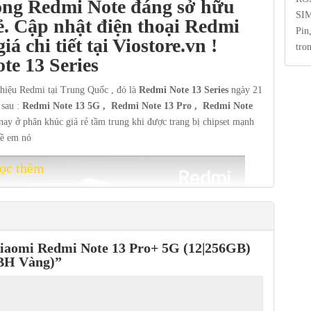
dòng Redmi Note đáng sở hữu
SIM
ẻ
.
Cập nhật điện thoại Redmi
Pin
á chi tiết tại Viostore.vn !
tro
e 13 Series
 hiệu Redmi tại Trung Quốc , đó là
Redmi Note 13 Series
ngày 21
sau :
Redmi Note 13 5G , Redmi Note 13 Pro , Redmi Note
ay ở phân khúc giá rẻ tầm trung khi được trang bị chipset mạnh
về em nó
ọc thêm
“Xiaomi Redmi Note 13 Pro+ 5G (12|256GB)
 BH Vàng)”