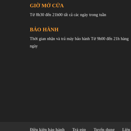
GIỜ MỞ CỬA
Từ 8h30 đến 21h00 tất cả các ngày trong tuần
Redmi Turbo 3 tiếp tục phong cách đơn giản nhất quán củ
phối màu titan băng giúp cải thiện đáng kể kết cấu của to
BẢO HÀNH
Thời gian nhận và trả máy bảo hành Từ 9h00 đến 21h hàng
ngày
Điều kiện bảo hành
Trả góp
Tuyển dụng
Liên