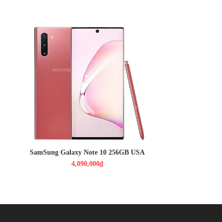
4,090,000₫
Màn hình: Dynamic AMOLED,
6.3", Full HD+
HDH : Android 9.0 (Pie)
CPU : Snap 855
RAM : 8GB / ROM : 256GB
CAMERA : 12-12 , 16 MPX / 10MPX
PIN : 3500MAH
SamSung Galaxy Note 10 256GB USA
4,090,000₫