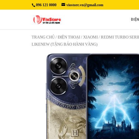
096 121 0000
viostore.vn@gmail.com
ĐIỆ
TRANG CHỦ
/
ĐIỆN THOẠI
/
XIAOMI
/
REDMI TURBO SERI
LIKENEW (TẶNG BẢO HÀNH VÀNG)