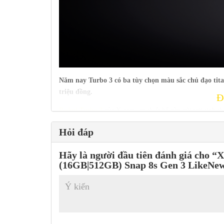
Năm nay Turbo 3 có ba tùy chọn màu sắc chủ đạo titan
triệu đồng.
Đ
Redmi Turbo 3
của Xiaomi có thiết kế gần gũi với tính
nổi bật với khung viền đẹp mắt, các góc được bo tròn m
Hỏi đáp
nó sẽ giúp người dùng phù hợp với mọi loại tay.
Hãy là người đầu tiên đánh giá cho 
(16GB|512GB) Snap 8s Gen 3 LikeNew