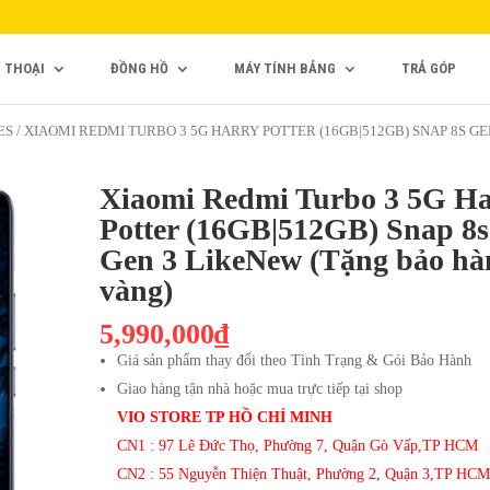
N THOẠI
ĐỒNG HỒ
MÁY TÍNH BẢNG
TRẢ GÓP
ES
/ XIAOMI REDMI TURBO 3 5G HARRY POTTER (16GB|512GB) SNAP 8S GE
Xiaomi Redmi Turbo 3 5G Ha
Potter (16GB|512GB) Snap 8s
Gen 3 LikeNew (Tặng bảo hà
vàng)
5,990,000₫
Giá sản phẩm thay đổi theo Tình Trạng & Gói Bảo Hành
Giao hàng tận nhà hoặc mua trực tiếp tại shop
VIO STORE TP HỒ CHÍ MINH
CN1 : 97 Lê Đức Thọ, Phường 7, Quận Gò Vấp,TP HCM
CN2 : 55 Nguyễn Thiện Thuật, Phường 2, Quận 3,TP HCM