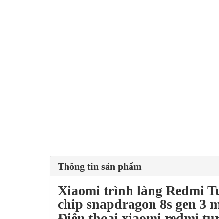
Thông tin sản phẩm
Xiaomi
trình làng
Redmi T
chip
snapdragon 8s gen 3
mạ
Điện thoại xiaomi redmi t