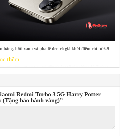
 băng, lưỡi xanh và pha lê đen có giá khởi điểm chỉ từ 6.9
ọc thêm
 thẩm mỹ tương tự như người tiền nhiệm (Redmi Note 12 Turbo),
ềm mại và vòng camera kép. Với độ dày 7,8 mm và nặng 179 gram,
“Xiaomi Redmi Turbo 3 5G Harry Potter
 (Tặng bảo hành vàng)”