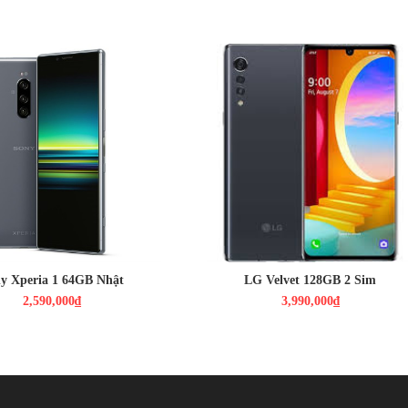
nium. Điện thoại được trang bị vòng Deco kim loại dành cho máy
ết cấu tuabin đôi và thiết kế đèn flash vòng thiên thần, khiến
 cao cấp.
00₫
3,990,000₫
: 6.5", 4K
Màn hình: P-OLED, 6.8", Full HD+
droid 9.0
Hệ điều hành: Android 10
ap 855
Camera sau: Chính 48 MP & Phụ 8
GB / ROM : 64GB
MP, 5 MP
: 3 Camera 12MPX
CPU:Snapdragon 765G
330 MAH
RAM: 6GB/ROM :128GB
Dung lượng pin:4300 mAh
2 Sim Nano sim
y Xperia 1 64GB Nhật
LG Velvet 128GB 2 Sim
2,590,000₫
3,990,000₫