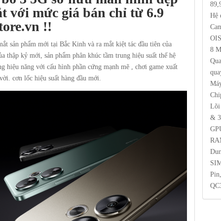
89,
t với mức giá bán chỉ từ 6.9
Hệ 
tore.vn
!!
Cam
OI
ắt sản phẩm mới tại Bắc Kinh và ra mắt kiệt tác đầu tiên của
8 M
ủa thập kỷ mới, sản phẩm phân khúc tầm trung hiệu suất thế hệ
Qua
động hiệu năng với cấu hình phần cứng mạnh mẽ , chơi game xuất
qua
 vời. cơn lốc hiệu suất hàng đầu mới.
Máy
Chi
Lõi
& 3
GPU
RA
Dun
SI
Pin
QC