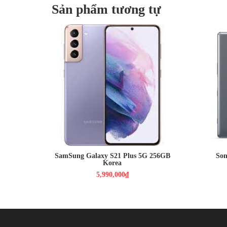
Sản phẩm tương tự
có ba màu thời trang: Pha lê đen, Lưỡi xanh và Ice Tita
ảnh cùng màu với thân máy, được bổ sung bởi ống kính có k
toàn bộ điện thoại mang đậm chất kết cấu tương lai nhưng
2,590,0
Màn hình
5,990,000₫
HDH : An
Màn hình: Dynamic AMOLED 2X,
CPU : Sn
6.7", Quad HD+ (2K+)
RAM : 6
HDH : Android 12
CAMERA 
CPU : Exynos 2100
PIN : 3
RAM : 8GB / ROM : 256GB
CAMERA : Chính 12 MP & Phụ 64
MP, 12 MP
PIN : 4800MAH
SamSung Galaxy S21 Plus 5G 256GB
Son
Korea
5,990,000₫