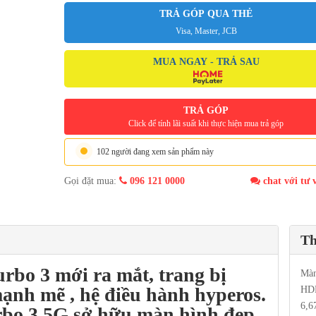
TRẢ GÓP QUA THẺ
Visa, Master, JCB
MUA NGAY - TRẢ SAU
TRẢ GÓP
Click để tính lãi suất khi thực hiện mua trả góp
102 người đang xem sản phẩm này
Gọi đặt mua:
096 121 0000
chat với tư 
Th
urbo 3
mới ra mắt, trang bị
Màn
nh mẽ , hệ điều hành hyperos.
HDR
6,6
urbo 3 5G sở hữu màn hình đẹp