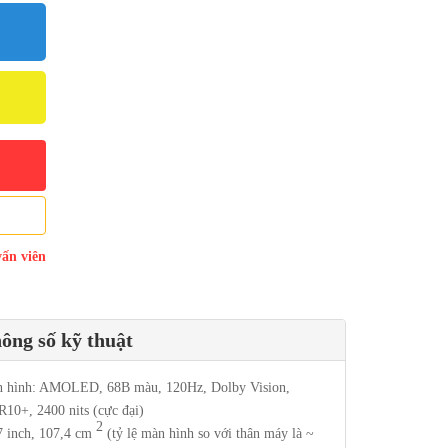
vấn viên
ông số kỹ thuật
 hình: AMOLED, 68B màu, 120Hz, Dolby Vision,
10+, 2400 nits (cực đại)
2
7 inch, 107,4 cm
(tỷ lệ màn hình so với thân máy là ~