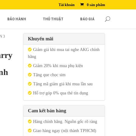
Tài khoản
0 sản phẩm
BẢO HÀNH
THỦ THUẬT
BÁO GIÁ
N 3
Khuyến mãi
Giảm giá khi mua tai nghe AKG chính
rry
hãng
Giảm 20% khi mua phụ kiện
nh
Tặng que chọc sim
Tặng mã giảm giá khi mua lần sau
Hổ trợ góp 0% qua thẻ tín dụng
Cam kết bán hàng
Hàng chính hãng. Nguồn gốc rõ ràng
Giao hàng ngay (nội thành TPHCM)