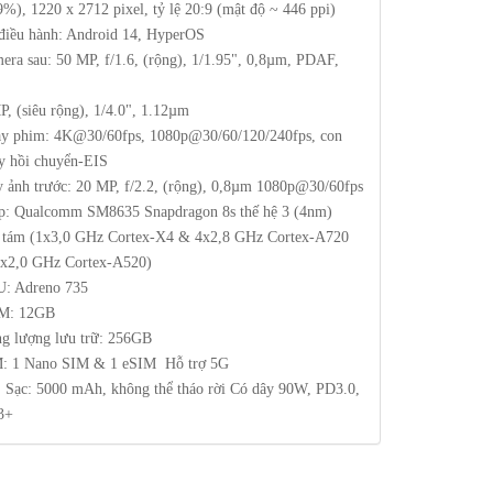
9%), 1220 x 2712 pixel, tỷ lệ 20:9 (mật độ ~ 446 ppi)
điều hành: Android 14, HyperOS
era sau: 50 MP, f/1.6, (rộng), 1/1.95", 0,8µm, PDAF,
S
P, (siêu rộng), 1/4.0", 1.12µm
y phim: 4K@30/60fps, 1080p@30/60/120/240fps, con
y hồi chuyển-EIS
 ảnh trước: 20 MP, f/2.2, (rộng), 0,8µm 1080p@30/60fps
p: Qualcomm SM8635 Snapdragon 8s thế hệ 3 (4nm)
 tám (1x3,0 GHz Cortex-X4 & 4x2,8 GHz Cortex-A720
x2,0 GHz Cortex-A520)
: Adreno 735
M: 12GB
g lượng lưu trữ: 256GB
M:
1 Nano SIM & 1 eSIM
Hỗ trợ 5G
, Sạc: 5000 mAh, không thể tháo rời Có dây 90W, PD3.0,
3+