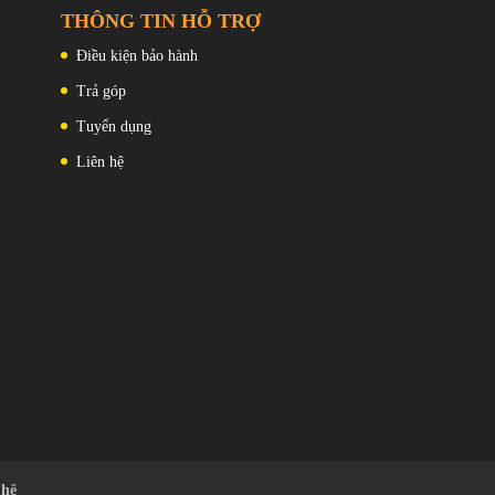
THÔNG TIN HỖ TRỢ
Điều kiện bảo hành
a Redmi trong thiết kế ngoại hình. Thiết kế khung vuông góc và
Trả góp
àn bộ máy.
Tuyển dụng
Liên hệ
 hệ