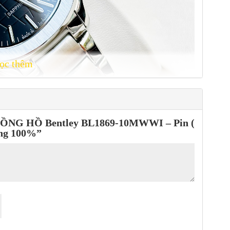
ọc thêm
o “ĐỒNG HỒ Bentley BL1869-10MWWI – Pin (
ãng 100%”
độ dày 14,25mm, phù hợp với cỡ cổ tay của đa số người đàn ông.
 được tô điểm bằng kim loại mạ vàng sang trọng, và cùng với đồng
-10MWWI mang đến cho người dùng sự tiện lợi và tính năng hữu