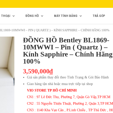
N THOẠI
ĐỒNG HỒ
MÁY TÍNH BẢNG
TRẢ GÓP
L1869-10MWWI – PIN ( QUARTZ ) – KÍNH SAPPHIRE – CHÍNH HÃNG 100%
ĐỒNG HỒ Bentley BL1869-
10MWWI – Pin ( Quartz ) –
Kính Sapphire – Chính Hãng
100%
3,590,000₫
Giá sản phẩm thay đổi theo Tình Trạng & Gói Bảo Hành
Giao hàng tận nhà hoặc mua trực tiếp tại shop
VIO STORE TP HỒ CHÍ MINH
CN1 : 97 Lê Đức Thọ, Phường 7, Quận Gò Vấp,TP HCM
CN2 : 55 Nguyễn Thiện Thuật, Phường 2, Quận 3,TP HCM
CN3 : 1140 Kha Vạn Cân , P.Linh Chiểu , TP Thủ Đức , 