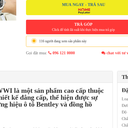
MUA NGAY - TRẢ SAU
TRẢ GÓP
Click để tính lãi suất khi thực hiện mua trả góp
116 người đang xem sản phẩm này
Gọi đặt mua:
096 121 0000
chat với tư 
Th
I là một sản phẩm cao cấp thuộc
Đặ
iết kế đẳng cấp, thể hiện được sự
Loạ
ng hiệu ô tô Bentley và đồng hồ
Đườ
Độ 
Chấ
Chấ