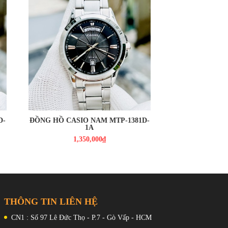
1,350,000₫
D-
ĐỒNG HỒ CASIO NAM MTP-1381D-
1A
1,350,000₫
THÔNG TIN LIÊN HỆ
CN1 : Số 97 Lê Đức Thọ - P.7 - Gò Vấp - HCM