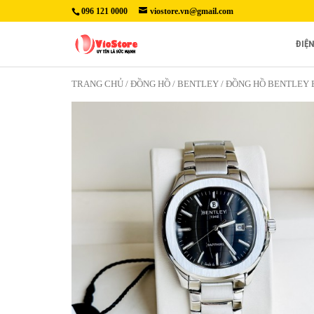
096 121 0000
viostore.vn@gmail.com
ĐIỆ
TRANG CHỦ
/
ĐỒNG HỒ
/
BENTLEY
/ ĐỒNG HỒ BENTLEY B