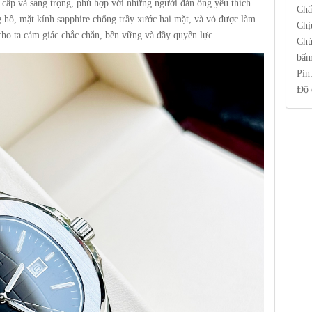
ấp và sang trọng, phù hợp với những người đàn ông yêu thích
Chấ
g hồ, mặt kính sapphire chống trầy xước hai mặt, và vỏ được làm
Chị
 ta cảm giác chắc chắn, bền vững và đầy quyền lực.
Chứ
bấm
Pin
Độ 