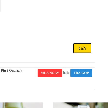
in ( Quartz ) –
hoặc
MUA NGAY
TRẢ GÓP