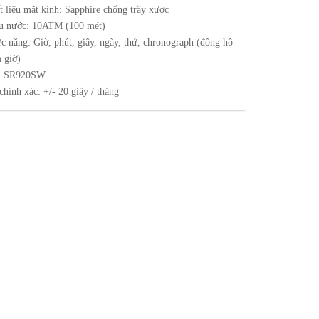
t liệu mặt kính: Sapphire chống trầy xước
u nước: 10ATM (100 mét)
c năng: Giờ, phút, giây, ngày, thứ, chronograph (đồng hồ
 giờ)
: SR920SW
chính xác: +/- 20 giây / tháng