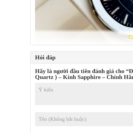
Đ
Hỏi đáp
Hãy là người đầu tiên đánh giá ch
Quartz ) – Kính Sapphire – Chính H
Mặt đồng hồ có kiểu dáng tròn, với đường kính 42mm và 
Mặt số được thiết kế đơn giản, tinh tế với các chỉ số giờ
hồ bấm giờ nằm ở vị trí 3 giờ, đồng hồ Bentley BL1869
ích.