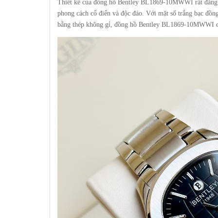
Thiết kế của đồng hồ Bentley BL1869-10MWWI rất đẳng c
phong cách cổ điển và độc đáo. Với mặt số trắng bạc đồn
bằng thép không gỉ, đồng hồ Bentley BL1869-10MWWI cho