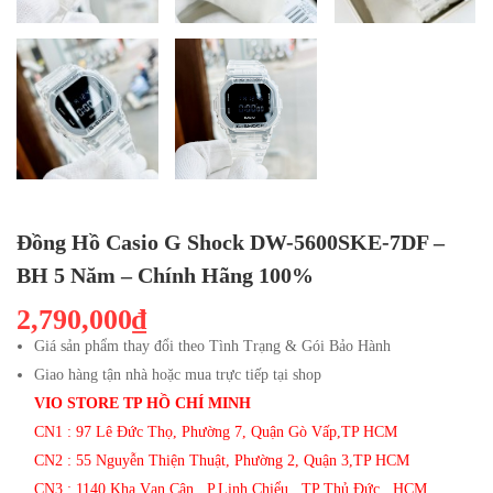
Đồng Hồ Casio G Shock DW-5600SKE-7DF –
BH 5 Năm – Chính Hãng 100%
2,790,000₫
Giá sản phẩm thay đổi theo Tình Trạng & Gói Bảo Hành
Giao hàng tận nhà hoặc mua trực tiếp tại shop
VIO STORE TP HỒ CHÍ MINH
CN1 : 97 Lê Đức Thọ, Phường 7, Quận Gò Vấp,TP HCM
CN2 : 55 Nguyễn Thiện Thuật, Phường 2, Quận 3,TP HCM
CN3 : 1140 Kha Vạn Cân , P.Linh Chiểu , TP Thủ Đức , HCM