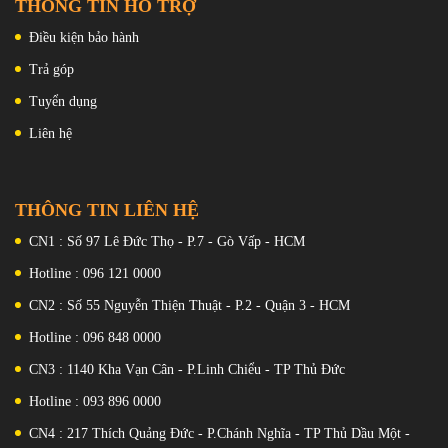
THÔNG TIN HỖ TRỢ
Điều kiện bảo hành
Trả góp
Tuyển dụng
Liên hệ
Khi mua sản phẩm tại
Vio Store ,
khách hàng sẽ nhận được nhiều
ưu đãi từ thẻ mua hàng đến đầy đủ các loại quà tặng. Mời bạn ghé
tham quan mua sắm.
THÔNG TIN LIÊN HỆ
CN1 : Số 97 Lê Đức Thọ - P.7 - Gò Vấp - HCM
Hotline : 096 121 0000
CN2 : Số 55 Nguyễn Thiện Thuật - P.2 - Quận 3 - HCM
Hotline : 096 848 0000
CN3 : 1140 Kha Vạn Cân - P.Linh Chiểu - TP Thủ Đức
Hotline : 093 896 0000
CN4 : 217 Thích Quảng Đức - P.Chánh Nghĩa - TP Thủ Dầu Một -