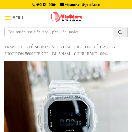
096 121 0000
viostore.vn@gmail.com
MENU
TRANG CHỦ
/
ĐỒNG HỒ
/
CASIO
/
G-SHOCK
/ ĐỒNG HỒ CASIO G
SHOCK DW-5600SKE-7DF – BH 5 NĂM – CHÍNH HÃNG 100%