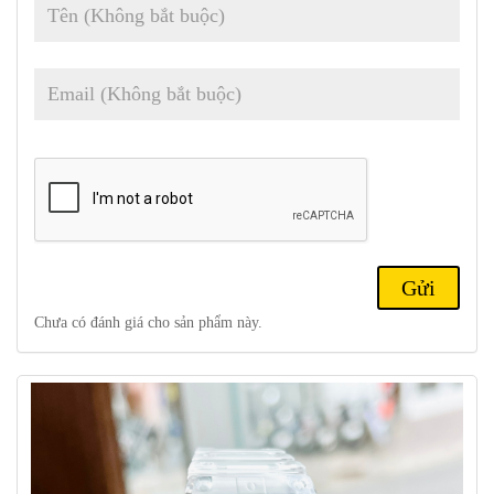
Với thiết kế đặc biệt, tính năng chống sốc và chống nước tới độ sâu
Chưa có đánh giá cho sản phẩm này.
200m và nhiều tính năng đa chức năng khác, Đồng hồ Casio G
Shock DW-5600SKE-7DF là một lựa chọn tuyệt vời cho những
người yêu thích đồng hồ thể thao và độc đáo.